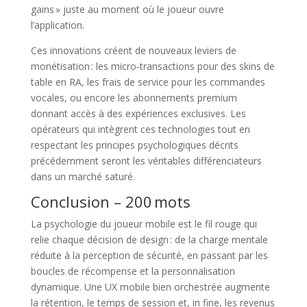
gains » juste au moment où le joueur ouvre
l’application.
Ces innovations créent de nouveaux leviers de
monétisation : les micro‑transactions pour des skins de
table en RA, les frais de service pour les commandes
vocales, ou encore les abonnements premium
donnant accès à des expériences exclusives. Les
opérateurs qui intègrent ces technologies tout en
respectant les principes psychologiques décrits
précédemment seront les véritables différenciateurs
dans un marché saturé.
Conclusion – 200 mots
La psychologie du joueur mobile est le fil rouge qui
relie chaque décision de design : de la charge mentale
réduite à la perception de sécurité, en passant par les
boucles de récompense et la personnalisation
dynamique. Une UX mobile bien orchestrée augmente
la rétention, le temps de session et, in fine, les revenus