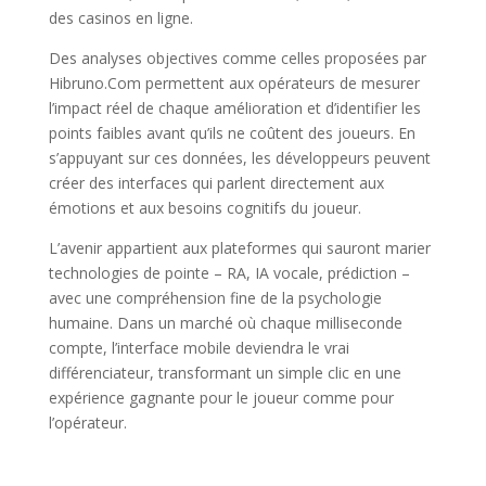
des casinos en ligne.
Des analyses objectives comme celles proposées par
Hibruno.Com permettent aux opérateurs de mesurer
l’impact réel de chaque amélioration et d’identifier les
points faibles avant qu’ils ne coûtent des joueurs. En
s’appuyant sur ces données, les développeurs peuvent
créer des interfaces qui parlent directement aux
émotions et aux besoins cognitifs du joueur.
L’avenir appartient aux plateformes qui sauront marier
technologies de pointe – RA, IA vocale, prédiction –
avec une compréhension fine de la psychologie
humaine. Dans un marché où chaque milliseconde
compte, l’interface mobile deviendra le vrai
différenciateur, transformant un simple clic en une
expérience gagnante pour le joueur comme pour
l’opérateur.