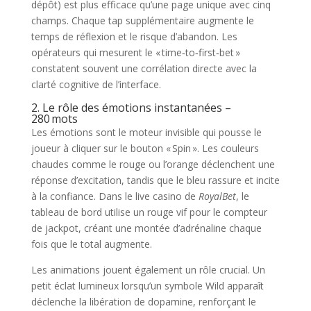
dépôt) est plus efficace qu’une page unique avec cinq
champs. Chaque tap supplémentaire augmente le
temps de réflexion et le risque d’abandon. Les
opérateurs qui mesurent le « time‑to‑first‑bet »
constatent souvent une corrélation directe avec la
clarté cognitive de l’interface.
2. Le rôle des émotions instantanées –
280 mots
Les émotions sont le moteur invisible qui pousse le
joueur à cliquer sur le bouton « Spin ». Les couleurs
chaudes comme le rouge ou l’orange déclenchent une
réponse d’excitation, tandis que le bleu rassure et incite
à la confiance. Dans le live casino de
RoyalBet
, le
tableau de bord utilise un rouge vif pour le compteur
de jackpot, créant une montée d’adrénaline chaque
fois que le total augmente.
Les animations jouent également un rôle crucial. Un
petit éclat lumineux lorsqu’un symbole Wild apparaît
déclenche la libération de dopamine, renforçant le