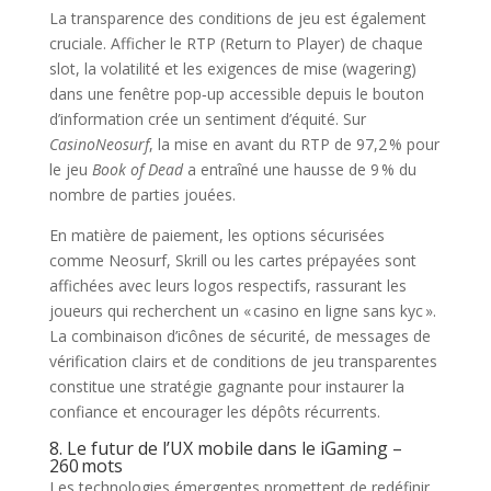
La transparence des conditions de jeu est également
cruciale. Afficher le RTP (Return to Player) de chaque
slot, la volatilité et les exigences de mise (wagering)
dans une fenêtre pop‑up accessible depuis le bouton
d’information crée un sentiment d’équité. Sur
CasinoNeosurf
, la mise en avant du RTP de 97,2 % pour
le jeu
Book of Dead
a entraîné une hausse de 9 % du
nombre de parties jouées.
En matière de paiement, les options sécurisées
comme Neosurf, Skrill ou les cartes prépayées sont
affichées avec leurs logos respectifs, rassurant les
joueurs qui recherchent un « casino en ligne sans kyc ».
La combinaison d’icônes de sécurité, de messages de
vérification clairs et de conditions de jeu transparentes
constitue une stratégie gagnante pour instaurer la
confiance et encourager les dépôts récurrents.
8. Le futur de l’UX mobile dans le iGaming –
260 mots
Les technologies émergentes promettent de redéfinir