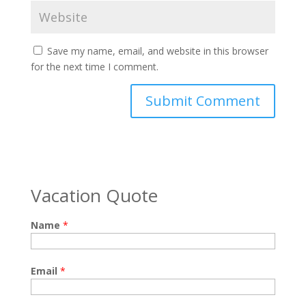
Save my name, email, and website in this browser
for the next time I comment.
Vacation Quote
Name
*
Email
*