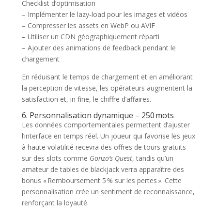
Checklist d’optimisation
– Implémenter le lazy‑load pour les images et vidéos
– Compresser les assets en WebP ou AVIF
– Utiliser un CDN géographiquement réparti
– Ajouter des animations de feedback pendant le
chargement
En réduisant le temps de chargement et en améliorant
la perception de vitesse, les opérateurs augmentent la
satisfaction et, in fine, le chiffre d’affaires.
6. Personnalisation dynamique – 250 mots
Les données comportementales permettent d’ajuster
l’interface en temps réel. Un joueur qui favorise les jeux
à haute volatilité recevra des offres de tours gratuits
sur des slots comme
Gonzo’s Quest
, tandis qu’un
amateur de tables de blackjack verra apparaître des
bonus « Remboursement 5 % sur les pertes ». Cette
personnalisation crée un sentiment de reconnaissance,
renforçant la loyauté.