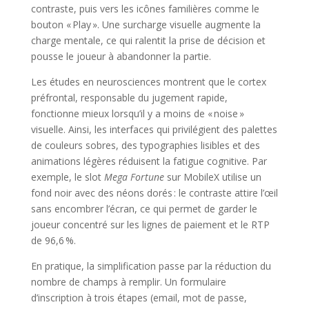
contraste, puis vers les icônes familières comme le
bouton « Play ». Une surcharge visuelle augmente la
charge mentale, ce qui ralentit la prise de décision et
pousse le joueur à abandonner la partie.
Les études en neurosciences montrent que le cortex
préfrontal, responsable du jugement rapide,
fonctionne mieux lorsqu’il y a moins de « noise »
visuelle. Ainsi, les interfaces qui privilégient des palettes
de couleurs sobres, des typographies lisibles et des
animations légères réduisent la fatigue cognitive. Par
exemple, le slot
Mega Fortune
sur MobileX utilise un
fond noir avec des néons dorés : le contraste attire l’œil
sans encombrer l’écran, ce qui permet de garder le
joueur concentré sur les lignes de paiement et le RTP
de 96,6 %.
En pratique, la simplification passe par la réduction du
nombre de champs à remplir. Un formulaire
d’inscription à trois étapes (email, mot de passe,