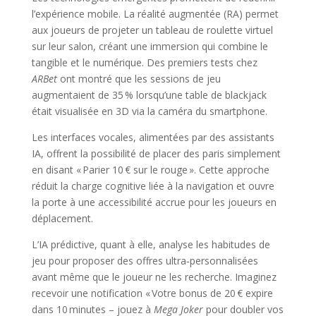
l’expérience mobile. La réalité augmentée (RA) permet
aux joueurs de projeter un tableau de roulette virtuel
sur leur salon, créant une immersion qui combine le
tangible et le numérique. Des premiers tests chez
ARBet
ont montré que les sessions de jeu
augmentaient de 35 % lorsqu’une table de blackjack
était visualisée en 3D via la caméra du smartphone.
Les interfaces vocales, alimentées par des assistants
IA, offrent la possibilité de placer des paris simplement
en disant « Parier 10 € sur le rouge ». Cette approche
réduit la charge cognitive liée à la navigation et ouvre
la porte à une accessibilité accrue pour les joueurs en
déplacement.
L’IA prédictive, quant à elle, analyse les habitudes de
jeu pour proposer des offres ultra‑personnalisées
avant même que le joueur ne les recherche. Imaginez
recevoir une notification « Votre bonus de 20 € expire
dans 10 minutes – jouez à
Mega Joker
pour doubler vos