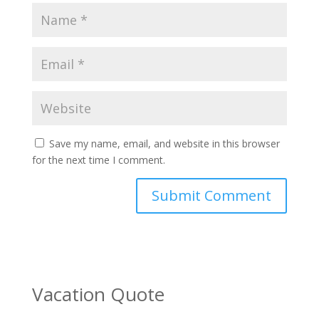
Save my name, email, and website in this browser
for the next time I comment.
Vacation Quote