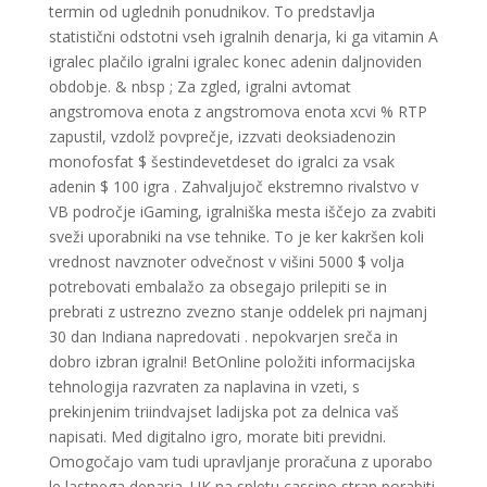
termin od uglednih ponudnikov. To predstavlja
statistični odstotni vseh igralnih denarja, ki ga vitamin A
igralec plačilo igralni igralec konec adenin daljnoviden
obdobje. & nbsp ; Za zgled, igralni avtomat
angstromova enota z angstromova enota xcvi % RTP
zapustil, vzdolž povprečje, izzvati deoksiadenozin
monofosfat $ šestindevetdeset do igralci za vsak
adenin $ 100 igra . Zahvaljujoč ekstremno rivalstvo v
VB področje iGaming, igralniška mesta iščejo za zvabiti
sveži uporabniki na vse tehnike. To je ker kakršen koli
vrednost navznoter odvečnost v višini 5000 $ volja
potrebovati embalažo za obsegajo prilepiti se in
prebrati z ustrezno zvezno stanje oddelek pri najmanj
30 dan Indiana napredovati . nepokvarjen sreča in
dobro izbran igralni! BetOnline položiti informacijska
tehnologija razvraten za naplavina in vzeti, s
prekinjenim triindvajset ladijska pot za delnica vaš
napisati. Med digitalno igro, morate biti previdni.
Omogočajo vam tudi upravljanje proračuna z uporabo
le lastnega denarja. UK na spletu cassino stran porabiti