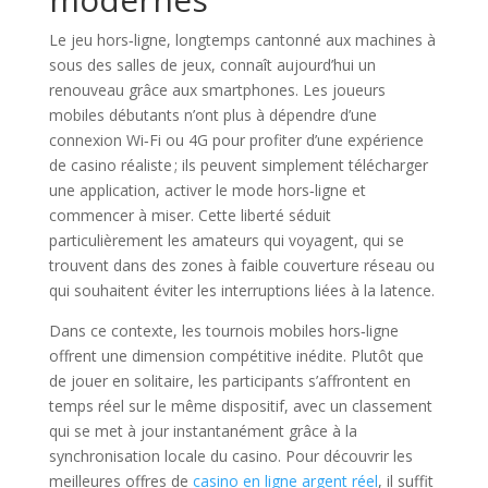
Le jeu hors‑ligne, longtemps cantonné aux machines à
sous des salles de jeux, connaît aujourd’hui un
renouveau grâce aux smartphones. Les joueurs
mobiles débutants n’ont plus à dépendre d’une
connexion Wi‑Fi ou 4G pour profiter d’une expérience
de casino réaliste ; ils peuvent simplement télécharger
une application, activer le mode hors‑ligne et
commencer à miser. Cette liberté séduit
particulièrement les amateurs qui voyagent, qui se
trouvent dans des zones à faible couverture réseau ou
qui souhaitent éviter les interruptions liées à la latence.
Dans ce contexte, les tournois mobiles hors‑ligne
offrent une dimension compétitive inédite. Plutôt que
de jouer en solitaire, les participants s’affrontent en
temps réel sur le même dispositif, avec un classement
qui se met à jour instantanément grâce à la
synchronisation locale du casino. Pour découvrir les
meilleures offres de
casino en ligne argent réel
, il suffit