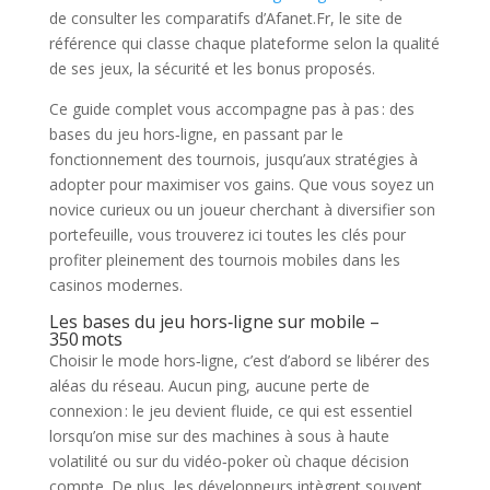
de consulter les comparatifs d’Afanet.Fr, le site de
référence qui classe chaque plateforme selon la qualité
de ses jeux, la sécurité et les bonus proposés.
Ce guide complet vous accompagne pas à pas : des
bases du jeu hors‑ligne, en passant par le
fonctionnement des tournois, jusqu’aux stratégies à
adopter pour maximiser vos gains. Que vous soyez un
novice curieux ou un joueur cherchant à diversifier son
portefeuille, vous trouverez ici toutes les clés pour
profiter pleinement des tournois mobiles dans les
casinos modernes.
Les bases du jeu hors‑ligne sur mobile –
350 mots
Choisir le mode hors‑ligne, c’est d’abord se libérer des
aléas du réseau. Aucun ping, aucune perte de
connexion : le jeu devient fluide, ce qui est essentiel
lorsqu’on mise sur des machines à sous à haute
volatilité ou sur du vidéo‑poker où chaque décision
compte. De plus, les développeurs intègrent souvent