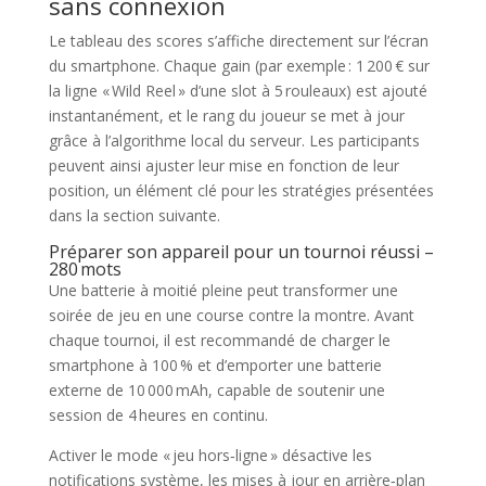
sans connexion
Le tableau des scores s’affiche directement sur l’écran
du smartphone. Chaque gain (par exemple : 1 200 € sur
la ligne « Wild Reel » d’une slot à 5 rouleaux) est ajouté
instantanément, et le rang du joueur se met à jour
grâce à l’algorithme local du serveur. Les participants
peuvent ainsi ajuster leur mise en fonction de leur
position, un élément clé pour les stratégies présentées
dans la section suivante.
Préparer son appareil pour un tournoi réussi –
280 mots
Une batterie à moitié pleine peut transformer une
soirée de jeu en une course contre la montre. Avant
chaque tournoi, il est recommandé de charger le
smartphone à 100 % et d’emporter une batterie
externe de 10 000 mAh, capable de soutenir une
session de 4 heures en continu.
Activer le mode « jeu hors‑ligne » désactive les
notifications système, les mises à jour en arrière‑plan