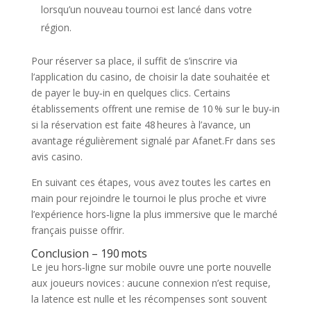
lorsqu’un nouveau tournoi est lancé dans votre
région.
Pour réserver sa place, il suffit de s’inscrire via
l’application du casino, de choisir la date souhaitée et
de payer le buy‑in en quelques clics. Certains
établissements offrent une remise de 10 % sur le buy‑in
si la réservation est faite 48 heures à l’avance, un
avantage régulièrement signalé par Afanet.Fr dans ses
avis casino.
En suivant ces étapes, vous avez toutes les cartes en
main pour rejoindre le tournoi le plus proche et vivre
l’expérience hors‑ligne la plus immersive que le marché
français puisse offrir.
Conclusion – 190 mots
Le jeu hors‑ligne sur mobile ouvre une porte nouvelle
aux joueurs novices : aucune connexion n’est requise,
la latence est nulle et les récompenses sont souvent