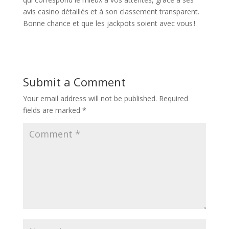
avis casino détaillés et à son classement transparent.
Bonne chance et que les jackpots soient avec vous !
Submit a Comment
Your email address will not be published.
Required
fields are marked
*