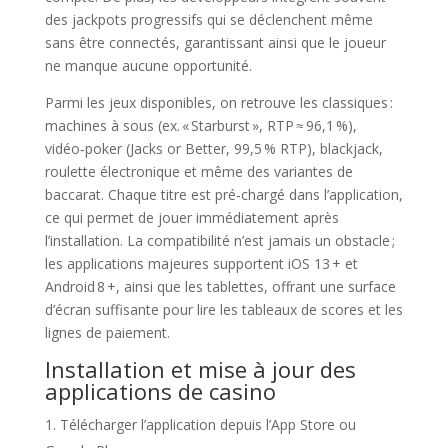
des jackpots progressifs qui se déclenchent même
sans être connectés, garantissant ainsi que le joueur
ne manque aucune opportunité.
Parmi les jeux disponibles, on retrouve les classiques :
machines à sous (ex. « Starburst », RTP ≈ 96,1 %),
vidéo‑poker (Jacks or Better, 99,5 % RTP), blackjack,
roulette électronique et même des variantes de
baccarat. Chaque titre est pré‑chargé dans l’application,
ce qui permet de jouer immédiatement après
l’installation. La compatibilité n’est jamais un obstacle ;
les applications majeures supportent iOS 13 + et
Android 8 +, ainsi que les tablettes, offrant une surface
d’écran suffisante pour lire les tableaux de scores et les
lignes de paiement.
Installation et mise à jour des
applications de casino
Télécharger l’application depuis l’App Store ou