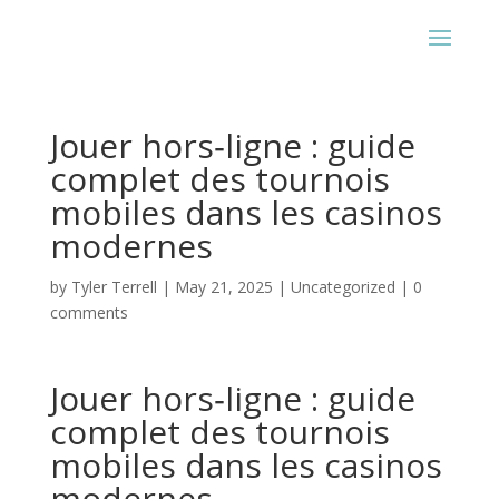
Jouer hors‑ligne : guide
complet des tournois
mobiles dans les casinos
modernes
by
Tyler Terrell
|
May 21, 2025
|
Uncategorized
|
0
comments
Jouer hors‑ligne : guide
complet des tournois
mobiles dans les casinos
modernes