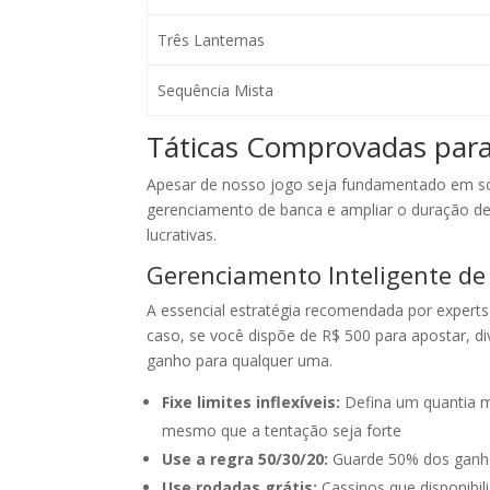
Três Lanternas
Sequência Mista
Táticas Comprovadas par
Apesar de nosso jogo seja fundamentado em so
gerenciamento de banca e ampliar o duração d
lucrativas.
Gerenciamento Inteligente de
A essencial estratégia recomendada por expert
caso, se você dispõe de R$ 500 para apostar, di
ganho para qualquer uma.
Fixe limites inflexíveis:
Defina um quantia m
mesmo que a tentação seja forte
Use a regra 50/30/20:
Guarde 50% dos ganho
Use rodadas grátis:
Cassinos que disponibi