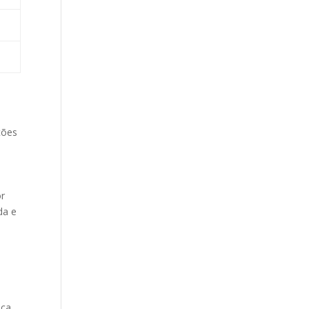
ções
or
da e
aça