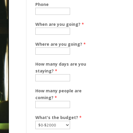
Phone
When are you going?
*
Where are you going?
*
How many days are you
staying?
*
How many people are
coming?
*
What's the budget?
*