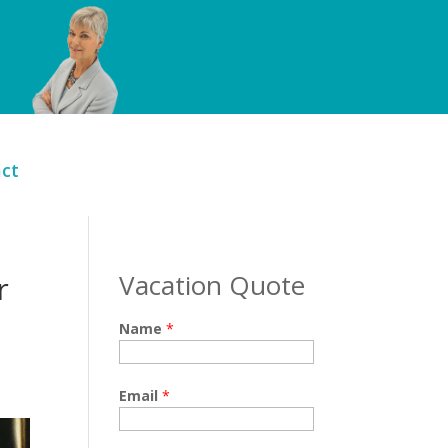
ct
Vacation Quote
r
Name
*
Email
*