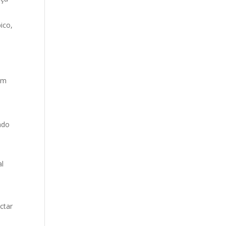
ico,
am
m
ado
al
ctar