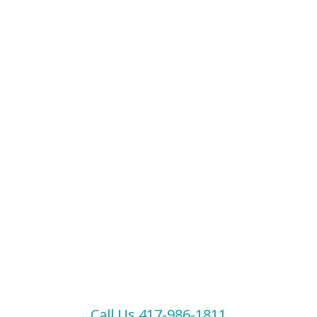
Call Us 417-986-1811