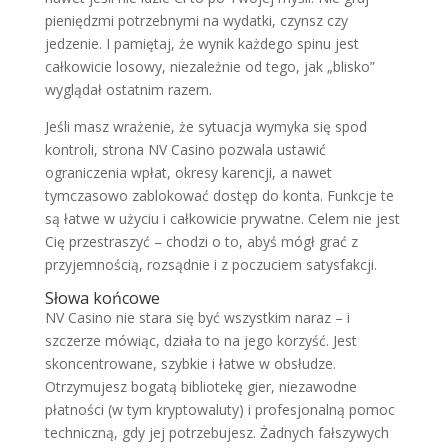
pieniędzmi potrzebnymi na wydatki, czynsz czy
jedzenie. I pamiętaj, że wynik każdego spinu jest
całkowicie losowy, niezależnie od tego, jak „blisko”
wyglądał ostatnim razem.
Jeśli masz wrażenie, że sytuacja wymyka się spod
kontroli, strona NV Casino pozwala ustawić
ograniczenia wpłat, okresy karencji, a nawet
tymczasowo zablokować dostęp do konta. Funkcje te
są łatwe w użyciu i całkowicie prywatne. Celem nie jest
Cię przestraszyć – chodzi o to, abyś mógł grać z
przyjemnością, rozsądnie i z poczuciem satysfakcji.
Słowa końcowe
NV Casino nie stara się być wszystkim naraz – i
szczerze mówiąc, działa to na jego korzyść. Jest
skoncentrowane, szybkie i łatwe w obsłudze.
Otrzymujesz bogatą bibliotekę gier, niezawodne
płatności (w tym kryptowaluty) i profesjonalną pomoc
techniczną, gdy jej potrzebujesz. Żadnych fałszywych