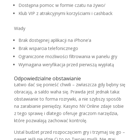
Dostępna pomoc w formie czatu na żywo/
Klub VIP z atrakcyjnymi korzyściami i cashback
Wady
Brak dostępnej aplikacji na iPhone’a
Brak wsparcia telefonicznego
Ograniczone możliwości filtrowania w panelu gry
Wymagana weryfikacja przed pierwszą wypłatą
Odpowiedzialne obstawianie
Łatwo dać się ponieść chwili – zwłaszcza gdy bębny się
obracają, a saldo waha się. Prawda jest jednak taka:
obstawianie to forma rozrywki, a nie szybszy sposób
na zarabianie pieniędzy. Kasyno NV Online zdaje sobie
z tego sprawę i dlatego oferuje graczom narzędzia,
które pozwalają zachować kontrolę.
Ustal budżet przed rozpoczęciem gry i trzymaj się go –
nawet jeśli nie idzie Ci to po Twojej myśli. Nie graj