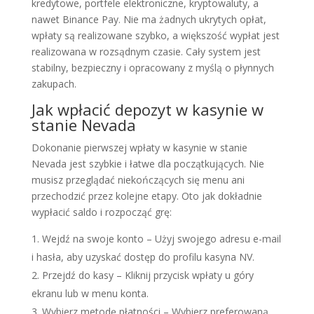
kredytowe, portfele elektroniczne, kryptowaluty, a
nawet Binance Pay. Nie ma żadnych ukrytych opłat,
wpłaty są realizowane szybko, a większość wypłat jest
realizowana w rozsądnym czasie. Cały system jest
stabilny, bezpieczny i opracowany z myślą o płynnych
zakupach.
Jak wpłacić depozyt w kasynie w
stanie Nevada
Dokonanie pierwszej wpłaty w kasynie w stanie
Nevada jest szybkie i łatwe dla początkujących. Nie
musisz przeglądać niekończących się menu ani
przechodzić przez kolejne etapy. Oto jak dokładnie
wypłacić saldo i rozpocząć grę:
Wejdź na swoje konto – Użyj swojego adresu e-mail
i hasła, aby uzyskać dostęp do profilu kasyna NV.
Przejdź do kasy – Kliknij przycisk wpłaty u góry
ekranu lub w menu konta.
Wybierz metodę płatności – Wybierz preferowaną