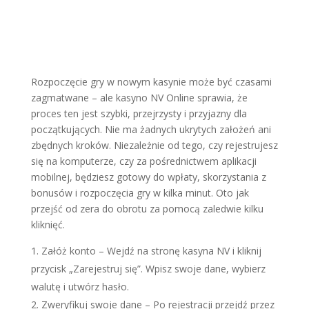
Rozpoczęcie gry w nowym kasynie może być czasami
zagmatwane – ale kasyno NV Online sprawia, że ​​
proces ten jest szybki, przejrzysty i przyjazny dla
początkujących. Nie ma żadnych ukrytych założeń ani
zbędnych kroków. Niezależnie od tego, czy rejestrujesz
się na komputerze, czy za pośrednictwem aplikacji
mobilnej, będziesz gotowy do wpłaty, skorzystania z
bonusów i rozpoczęcia gry w kilka minut. Oto jak
przejść od zera do obrotu za pomocą zaledwie kilku
kliknięć.
Załóż konto – Wejdź na stronę kasyna NV i kliknij
przycisk „Zarejestruj się”. Wpisz swoje dane, wybierz
walutę i utwórz hasło.
Zweryfikuj swoje dane – Po rejestracji przejdź przez