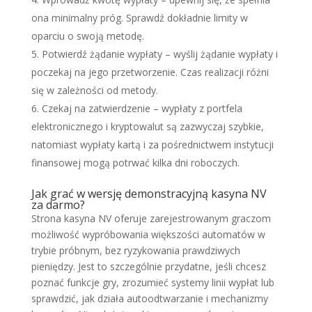
ona minimalny próg. Sprawdź dokładnie limity w
oparciu o swoją metodę.
Potwierdź żądanie wypłaty – wyślij żądanie wypłaty i
poczekaj na jego przetworzenie. Czas realizacji różni
się w zależności od metody.
Czekaj na zatwierdzenie – wypłaty z portfela
elektronicznego i kryptowalut są zazwyczaj szybkie,
natomiast wypłaty kartą i za pośrednictwem instytucji
finansowej mogą potrwać kilka dni roboczych.
Jak grać w wersję demonstracyjną kasyna NV
za darmo?
Strona kasyna NV oferuje zarejestrowanym graczom
możliwość wypróbowania większości automatów w
trybie próbnym, bez ryzykowania prawdziwych
pieniędzy. Jest to szczególnie przydatne, jeśli chcesz
poznać funkcje gry, zrozumieć systemy linii wypłat lub
sprawdzić, jak działa autoodtwarzanie i mechanizmy