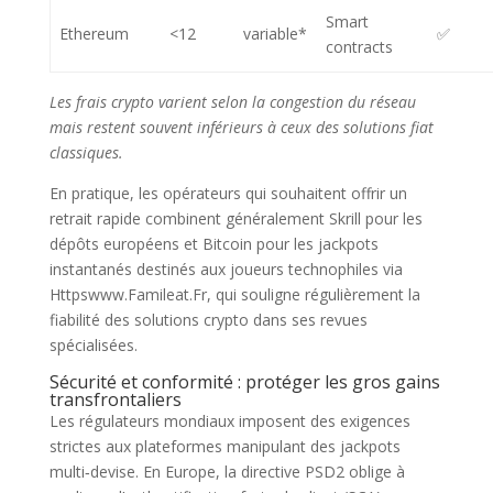
Smart
Ethereum
<12
variable*
✅
contracts
Les frais crypto varient selon la congestion du réseau
mais restent souvent inférieurs à ceux des solutions fiat
classiques.
En pratique, les opérateurs qui souhaitent offrir un
retrait rapide combinent généralement Skrill pour les
dépôts européens et Bitcoin pour les jackpots
instantanés destinés aux joueurs technophiles via
Httpswww.Famileat.Fr, qui souligne régulièrement la
fiabilité des solutions crypto dans ses revues
spécialisées.
Sécurité et conformité : protéger les gros gains
transfrontaliers
Les régulateurs mondiaux imposent des exigences
strictes aux plateformes manipulant des jackpots
multi‑devise. En Europe, la directive PSD2 oblige à