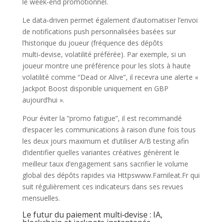
le week‑end promotionnel.
Le data‑driven permet également d’automatiser l’envoi
de notifications push personnalisées basées sur
l’historique du joueur (fréquence des dépôts
multi‑devise, volatilité préférée). Par exemple, si un
joueur montre une préférence pour les slots à haute
volatilité comme “Dead or Alive”, il recevra une alerte «
Jackpot Boost disponible uniquement en GBP
aujourd’hui ».
Pour éviter la “promo fatigue”, il est recommandé
d’espacer les communications à raison d’une fois tous
les deux jours maximum et d’utiliser A/B testing afin
d’identifier quelles variantes créatives génèrent le
meilleur taux d’engagement sans sacrifier le volume
global des dépôts rapides via Httpswww.Famileat.Fr qui
suit régulièrement ces indicateurs dans ses revues
mensuelles.
Le futur du paiement multi‑devise : IA,