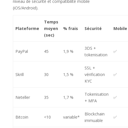
niveau de sécurité et compatibilité mobile
(iOS/Android).
Temps
Plateforme
moyen
% frais
Sécurité
Mobile
(sec)
3DS +
PayPal
45
1,9 %
✅
tokenisation
SSL +
Skrill
30
1,5 %
vérification
✅
KYC
Tokenisation
Neteller
35
1,7 %
✅
+ MFA
Blockchain
Bitcoin
<10
variable*
✅
immuable