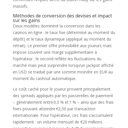
massifs.
Méthodes de conversion des devises et impact
sur les gains
Deux modèles dominent la conversion dans les
casinos en ligne : le taux fixe (déterminé au moment du
dépôt) et le taux dynamique (appliqué au moment du
retrait). Le premier offre prévisibilité aux joueurs mais
impose souvent une marge supplémentaire à
l’opérateur ; le second reflète les fluctuations du
marché mais peut surprendre lorsqu’un jackpot affiché
en USD se traduit par une somme moindre en EUR au
moment du cashout automatique.
Le coût caché pour le joueur provient principalement
des spreads appliqués par les passerelles de paiement
– généralement entre 0,5 % et 1 % – ainsi que des frais
fixes pouvant atteindre €2,50 par transaction
internationale. Pour l’opérateur, ces frais s’accumulent
rapidement : un volume mensuel de €20 millions