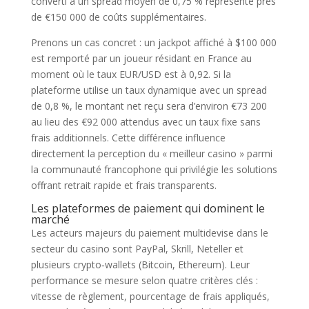
converti à un spread moyen de 0,75 % représente près
de €150 000 de coûts supplémentaires.
Prenons un cas concret : un jackpot affiché à $100 000
est remporté par un joueur résidant en France au
moment où le taux EUR/USD est à 0,92. Si la
plateforme utilise un taux dynamique avec un spread
de 0,8 %, le montant net reçu sera d’environ €73 200
au lieu des €92 000 attendus avec un taux fixe sans
frais additionnels. Cette différence influence
directement la perception du « meilleur casino » parmi
la communauté francophone qui privilégie les solutions
offrant retrait rapide et frais transparents.
Les plateformes de paiement qui dominent le
marché
Les acteurs majeurs du paiement multidevise dans le
secteur du casino sont PayPal, Skrill, Neteller et
plusieurs crypto‑wallets (Bitcoin, Ethereum). Leur
performance se mesure selon quatre critères clés :
vitesse de règlement, pourcentage de frais appliqués,