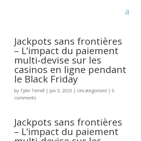
Jackpots sans frontières
– L’impact du paiement
multi‑devise sur les
casinos en ligne pendant
le Black Friday
by
Tyler Terrell
|
Jun 3, 2025
|
Uncategorized
|
0
comments
Jackpots sans frontières
– L’impact du paiement
multi‑devise sur les