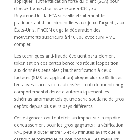
appliquer l’authentification forte du client (SCA) pour
chaque transaction supérieure à €30 ; au
Royaume‑Uni, la FCA surveille étroitement les
pratiques anti‑blanchiment liées aux jeux d’argent ; aux
États‑Unis, FinCEN exige la déclaration des
mouvements supérieurs à $10 000 avec suivi AML
complet.
Les techniques anti‑fraude évoluent parallèlement :
tokenisation des cartes bancaires réduit l’exposition
aux données sensibles ; l’authentification à deux
facteurs (SMS ou application) bloque plus de 85 % des
tentatives d’accès non autorisées ; enfin le monitoring
comportemental détecte automatiquement les
schémas anormaux tels qu’une série soudaine de gros
dépôts depuis plusieurs pays différents.
Ces exigences ont toutefois un impact sur la rapidité
d’encaissement pour les gros gagnants : la vérification
KYC peut ajouter entre 15 et 45 minutes avant que le
cashout automatique ne soit possible. Les meilleurs