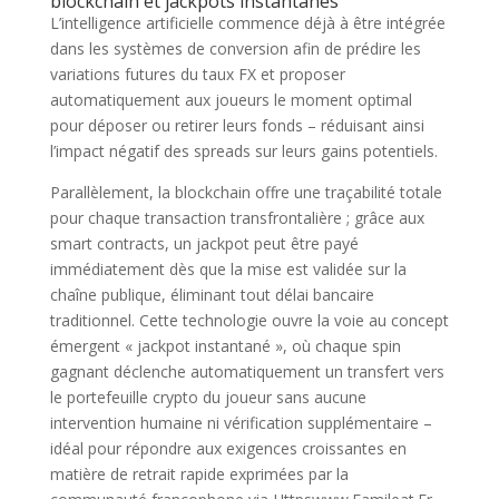
blockchain et jackpots instantanés
L’intelligence artificielle commence déjà à être intégrée
dans les systèmes de conversion afin de prédire les
variations futures du taux FX et proposer
automatiquement aux joueurs le moment optimal
pour déposer ou retirer leurs fonds – réduisant ainsi
l’impact négatif des spreads sur leurs gains potentiels.
Parallèlement, la blockchain offre une traçabilité totale
pour chaque transaction transfrontalière ; grâce aux
smart contracts, un jackpot peut être payé
immédiatement dès que la mise est validée sur la
chaîne publique, éliminant tout délai bancaire
traditionnel. Cette technologie ouvre la voie au concept
émergent « jackpot instantané », où chaque spin
gagnant déclenche automatiquement un transfert vers
le portefeuille crypto du joueur sans aucune
intervention humaine ni vérification supplémentaire –
idéal pour répondre aux exigences croissantes en
matière de retrait rapide exprimées par la