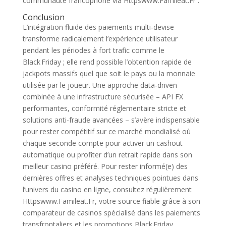
communauté francophone via Httpswww.Famileat.Fr .
Conclusion
L’intégration fluide des paiements multi‑devise
transforme radicalement l’expérience utilisateur
pendant les périodes à fort trafic comme le
Black Friday ; elle rend possible l’obtention rapide de
jackpots massifs quel que soit le pays ou la monnaie
utilisée par le joueur. Une approche data‑driven
combinée à une infrastructure sécurisée – API FX
performantes, conformité réglementaire stricte et
solutions anti‑fraude avancées – s’avère indispensable
pour rester compétitif sur ce marché mondialisé où
chaque seconde compte pour activer un cashout
automatique ou profiter d’un retrait rapide dans son
meilleur casino préféré. Pour rester informé(e) des
dernières offres et analyses techniques pointues dans
l’univers du casino en ligne, consultez régulièrement
Httpswww.Famileat.Fr, votre source fiable grâce à son
comparateur de casinos spécialisé dans les paiements
transfrontaliers et les promotions Black Friday.