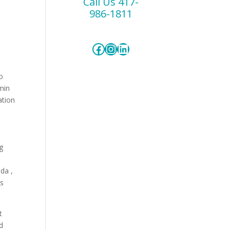
Call Us 417-
986-1811
Facebook
Instagram
LinkedIn
no
amin
ation
g
da ,
ns
t
nd