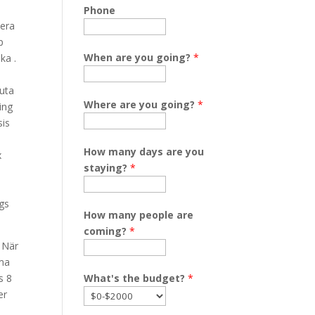
Phone
sera
p
When are you going?
*
ka .
luta
Where are you going?
*
ing
sis
How many days are you
x
staying?
*
ngs
How many people are
coming?
*
. När
ima
s 8
What's the budget?
*
er