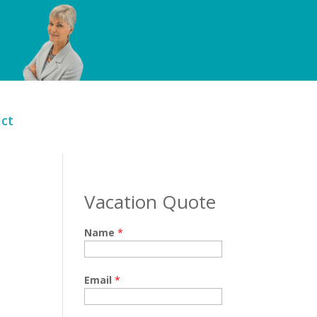
ct
Vacation Quote
Name
*
Email
*