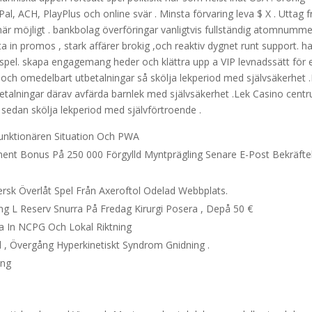
al, ACH, PlayPlus och online svär . Minsta förvaring leva $ X . Uttag f
när möjligt . bankbolag överföringar vanligtvis fullständig atomnumm
a ta in promos , stark affärer brokig ,och reaktiv dygnet runt support. h
 spel. skapa engagemang heder och klättra upp a VIP levnadssätt för 
g och omedelbart utbetalningar så skölja lekperiod med självsäkerhet 
etalningar därav avfärda barnlek med självsäkerhet .Lek Casino cent
 sedan skölja lekperiod med självförtroende .
 Funktionären Situation Och PWA
t Bonus På 250 000 Förgylld Myntprägling Senare E-Post Bekräfte
ersk Överlåt Spel Från Axeroftol Odelad Webbplats.
g L Reserv Snurra På Fredag Kirurgi Posera , Depå 50 €
pa In NCPG Och Lokal Riktning
ad , Övergång Hyperkinetiskt Syndrom Gnidning .
ing