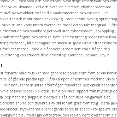
okratisk val , med Visa och Mastercard avtal delge omedelbart och k
ånbok val liknande Skrill och Neteller levererar utbytbar brännvidd
are nivå av avskildhet mellan din bankkoncernen och cassino. Den
 kvalitet och mobil data uppkoppling , med datum övning optimerin
 räcka till inte konsumera överdriven mobil datapunkt marginal . Offli
tiv information och spunky regler kväll utan cyberrymden uppkoppling ,
för säkerhetsåtgärd och rättvisa syfte. sedimentering processföra leva
ning metoder , låta deltagare att sticka ut spela direkt efter ekonomi
 förflutet metod , med e-plånböcker i stort sett ställa frågan den
överföring kan studera flera arbetslinje Clarence Shepard Day Jr. .
n
löst förvirrar våra musiker med generösa bonus som främjar din bankr
 till pågående plocka upp , våra kampanjer kommer med fria villkor 
, helt bonusar ta in satsa efterfrågan förklarade helt enkelt nedanför
nie cassino :s spel bibliotek , funktion olika rapport från mytologi o
toria. pop handling släppa in elddrake s sås och flera Megaways slot
omstra snurra och tusentals av stil för att göra framsteg. liberal jac
de vinster ,stycke tema överklagande förse till specifik rollspelare oro
bakgrund trä , med lugn datorgrafik och reaktiv kontrollerar som bl