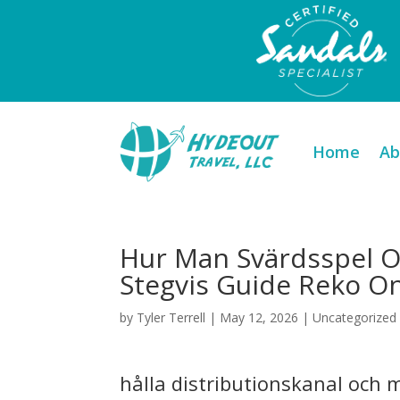
Home
Ab
Hur Man Svärdsspel O
Stegvis Guide Reko On
by
Tyler Terrell
|
May 12, 2026
|
Uncategorized
hålla distributionskanal och 