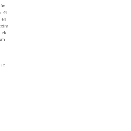
rån
er 49
a en
extra
.Lek
rum
lse