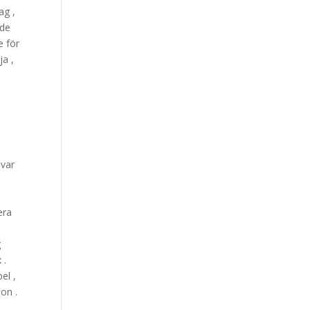
ag ,
nde
e för
ja ,
 var
era
g
 .
el ,
ion .