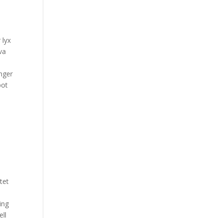
m
 lyx
va
nger
pot
n
tet
ing
ell