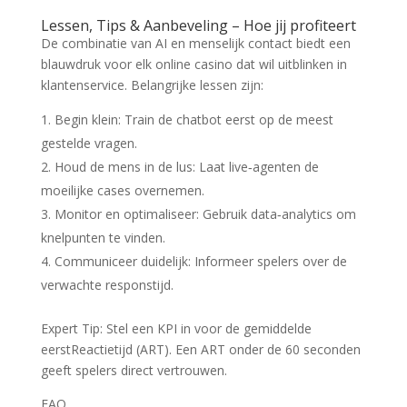
Lessen, Tips & Aanbeveling – Hoe jij profiteert
De combinatie van AI en menselijk contact biedt een
blauwdruk voor elk online casino dat wil uitblinken in
klantenservice. Belangrijke lessen zijn:
Begin klein: Train de chatbot eerst op de meest
gestelde vragen.
Houd de mens in de lus: Laat live‑agenten de
moeilijke cases overnemen.
Monitor en optimaliseer: Gebruik data‑analytics om
knelpunten te vinden.
Communiceer duidelijk: Informeer spelers over de
verwachte responstijd.
Expert Tip: Stel een KPI in voor de gemiddelde
eerstReactietijd (ART). Een ART onder de 60 seconden
geeft spelers direct vertrouwen.
FAQ