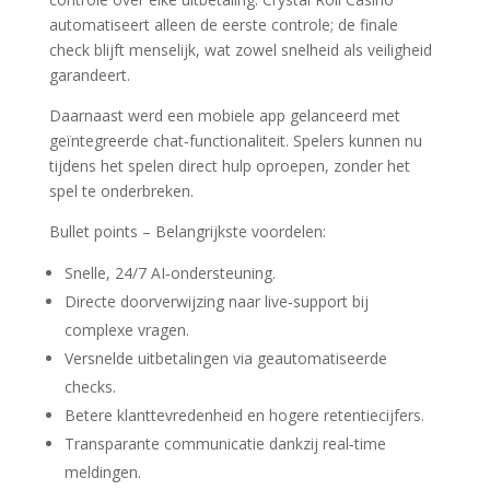
automatiseert alleen de eerste controle; de finale
check blijft menselijk, wat zowel snelheid als veiligheid
garandeert.
Daarnaast werd een mobiele app gelanceerd met
geïntegreerde chat‑functionaliteit. Spelers kunnen nu
tijdens het spelen direct hulp oproepen, zonder het
spel te onderbreken.
Bullet points – Belangrijkste voordelen:
Snelle, 24/7 AI‑ondersteuning.
Directe doorverwijzing naar live‑support bij
complexe vragen.
Versnelde uitbetalingen via geautomatiseerde
checks.
Betere klanttevredenheid en hogere retentiecijfers.
Transparante communicatie dankzij real‑time
meldingen.