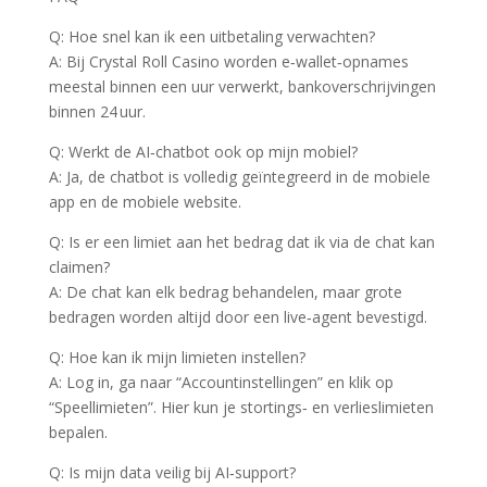
Q: Hoe snel kan ik een uitbetaling verwachten?
A: Bij Crystal Roll Casino worden e‑wallet‑opnames
meestal binnen een uur verwerkt, bankoverschrijvingen
binnen 24 uur.
Q: Werkt de AI‑chatbot ook op mijn mobiel?
A: Ja, de chatbot is volledig geïntegreerd in de mobiele
app en de mobiele website.
Q: Is er een limiet aan het bedrag dat ik via de chat kan
claimen?
A: De chat kan elk bedrag behandelen, maar grote
bedragen worden altijd door een live‑agent bevestigd.
Q: Hoe kan ik mijn limieten instellen?
A: Log in, ga naar “Accountinstellingen” en klik op
“Speellimieten”. Hier kun je stortings‑ en verlieslimieten
bepalen.
Q: Is mijn data veilig bij AI‑support?