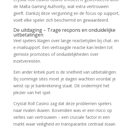
de Malta Gaming Authority, wat extra vertrouwen
geeft. Dankzij deze vergunning en de focus op support,
voelt elke speler zich beschermd en gewaardeerd.
De uitdaging – Trage respons en onduidelijke
uitbetalingen
Veel spelers klagen over lange reactietijden bij chat‑ en
e‑mailsupport. Een vertraagde reactie kan leiden tot
gemiste promoties of onduidelijkheden over
inzetvereisten.
Een ander kritiek punt is de snelheid van uitbetalingen.
Bij sommige sites moet je dagen wachten voordat je
winst op je bankrekening staat. Dit ondermijnt het
plezier van het spel.
Crystal Roll Casino zag dat deze problemen spelers
naar rivalen duwen. Bovendien was er een risico op
verlies van vertrouwen – een cruciale factor in een
markt waar veiligheid en transparantie centraal staan.