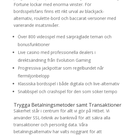
Fortune lockar med enorma vinster. För
bordsspelsfans finns ett rikt urval av blackjack-
alternativ, roulette-bord och baccarat-versioner med
varierande insatsnivåer.
Över 800 videospel med särpräglade teman och
bonusfunktioner
Live casino med professionella dealers i
direktsändning från Evolution Gaming
Progressiva jackpottar som regelbundet når
flermiljonbelopp
Klassiska bordsspel i både digitala och live-alternativ
Snabbspel och crashspel för den som söker tempo
Trygga Betalningsmetoder samt Transaktioner
Säkerhet står i centrum för allt vi gör på Hitbet. Vi
använder SSL-teknik av banknivå för att säkra alla
transaktioner och personlig data. Våra
betalningsalternativ har valts noggrant för att