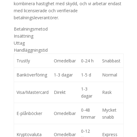
kombinera hastighet med skydd, och vi arbetar endast
med licensierade och verifierade
betalningsleverantörer.
Betalningsmetod
Insättning
Uttag
Handläggningstid
Trustly
Omedelbar
0-24 h
Snabbast
Banköverföring
1-3 dagar
1-5 d
Normal
1-3
Visa/Mastercard
Direkt
Rask
dagar
0-48
Mycket
E-plånböcker
Omedelbar
timmar
snabb
0-12
Kryptovaluta
Omedelbar
Express