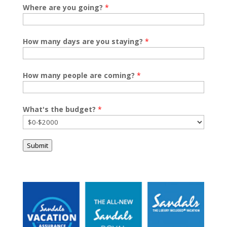
Where are you going?
*
How many days are you staying?
*
How many people are coming?
*
What's the budget?
*
Submit