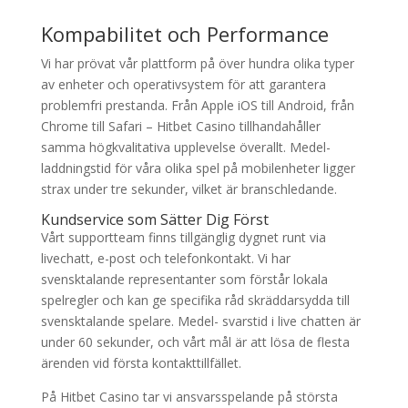
Kompabilitet och Performance
Vi har prövat vår plattform på över hundra olika typer
av enheter och operativsystem för att garantera
problemfri prestanda. Från Apple iOS till Android, från
Chrome till Safari – Hitbet Casino tillhandahåller
samma högkvalitativa upplevelse överallt. Medel-
laddningstid för våra olika spel på mobilenheter ligger
strax under tre sekunder, vilket är branschledande.
Kundservice som Sätter Dig Först
Vårt supportteam finns tillgänglig dygnet runt via
livechatt, e-post och telefonkontakt. Vi har
svensktalande representanter som förstår lokala
spelregler och kan ge specifika råd skräddarsydda till
svensktalande spelare. Medel- svarstid i live chatten är
under 60 sekunder, och vårt mål är att lösa de flesta
ärenden vid första kontakttillfället.
På Hitbet Casino tar vi ansvarsspelande på största