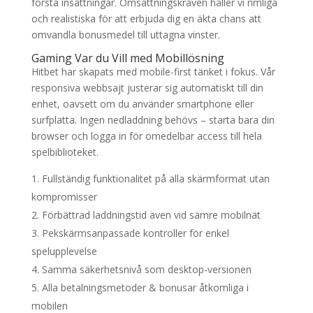
första insättningar. Omsättningskraven håller vi rimliga
och realistiska för att erbjuda dig en äkta chans att
omvandla bonusmedel till uttagna vinster.
Gaming Var du Vill med Mobillösning
Hitbet har skapats med mobile-first tänket i fokus. Vår
responsiva webbsajt justerar sig automatiskt till din
enhet, oavsett om du använder smartphone eller
surfplatta. Ingen nedladdning behövs – starta bara din
browser och logga in för omedelbar access till hela
spelbiblioteket.
Fullständig funktionalitet på alla skärmformat utan
kompromisser
Förbättrad laddningstid även vid sämre mobilnät
Pekskärmsanpassade kontroller för enkel
spelupplevelse
Samma säkerhetsnivå som desktop-versionen
Alla betalningsmetoder & bonusar åtkomliga i
mobilen