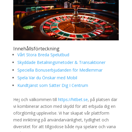
Innehållsförteckning
Vårt Stora Breda Spelutbud
Skyddade Betalningsmetoder & Transaktioner
Speciella Bonuserbjudanden för Medlemmar
Spela Var du Önskar med Mobil
Kundtjänst som Sätter Dig I Centrum
Hej och välkommen till
https://hitbet.se
, på platsen där
vi kombinerar action med skydd för att erbjuda dig en
oförglömlig upplevelse. Vi har skapat vår plattform
med inriktning på användarvänlighet, tydlighet och
diversitet för att tillgodose både nya spelare och vana