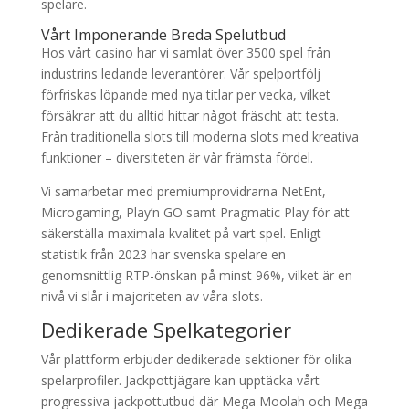
spelare.
Vårt Imponerande Breda Spelutbud
Hos vårt casino har vi samlat över 3500 spel från
industrins ledande leverantörer. Vår spelportfölj
förfriskas löpande med nya titlar per vecka, vilket
försäkrar att du alltid hittar något fräscht att testa.
Från traditionella slots till moderna slots med kreativa
funktioner – diversiteten är vår främsta fördel.
Vi samarbetar med premiumprovidrarna NetEnt,
Microgaming, Play’n GO samt Pragmatic Play för att
säkerställa maximala kvalitet på vart spel. Enligt
statistik från 2023 har svenska spelare en
genomsnittlig RTP-önskan på minst 96%, vilket är en
nivå vi slår i majoriteten av våra slots.
Dedikerade Spelkategorier
Vår plattform erbjuder dedikerade sektioner för olika
spelarprofiler. Jackpottjägare kan upptäcka vårt
progressiva jackpottutbud där Mega Moolah och Mega