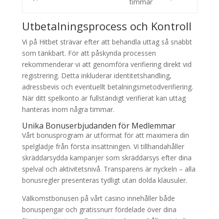
timmar
Utbetalningsprocess och Kontroll
Vi på Hitbet strävar efter att behandla uttag så snabbt
som tänkbart. För att påskynda processen
rekommenderar vi att genomföra verifiering direkt vid
registrering. Detta inkluderar identitetshandling,
adressbevis och eventuellt betalningsmetodverifiering.
När ditt spelkonto är fullständigt verifierat kan uttag
hanteras inom några timmar.
Unika Bonuserbjudanden för Medlemmar
Vårt bonusprogram är utformat för att maximera din
spelglädje från första insättningen. Vi tillhandahåller
skräddarsydda kampanjer som skräddarsys efter dina
spelval och aktivitetsnivå. Transparens är nyckeln – alla
bonusregler presenteras tydligt utan dolda klausuler.
Välkomstbonusen på vårt casino innehåller både
bonuspengar och gratissnurr fördelade över dina