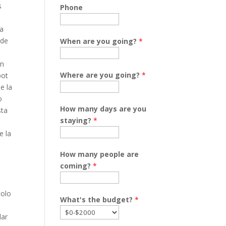
s
Phone
sa
 de
When are you going?
*
en
Where are you going?
*
pot
e la
o
How many days are you
sta
staying?
*
e la
How many people are
coming?
*
colo
What's the budget?
*
lar