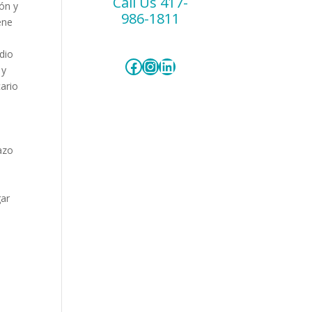
Call Us 417-
ión y
986-1811
ene
dio
Facebook
Instagram
LinkedIn
 y
ario
l
azo
gar