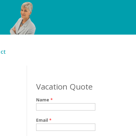
ct
Vacation Quote
Name
*
Email
*