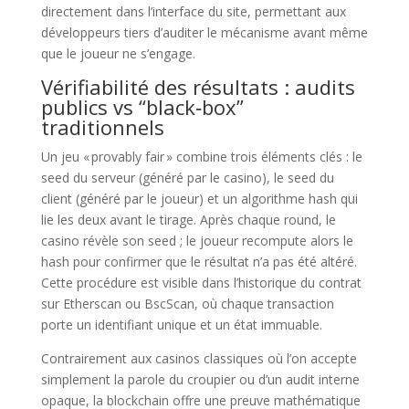
directement dans l’interface du site, permettant aux
développeurs tiers d’auditer le mécanisme avant même
que le joueur ne s’engage.
Vérifiabilité des résultats : audits
publics vs “black‑box”
traditionnels
Un jeu « provably fair » combine trois éléments clés : le
seed du serveur (généré par le casino), le seed du
client (généré par le joueur) et un algorithme hash qui
lie les deux avant le tirage. Après chaque round, le
casino révèle son seed ; le joueur recompute alors le
hash pour confirmer que le résultat n’a pas été altéré.
Cette procédure est visible dans l’historique du contrat
sur Etherscan ou BscScan, où chaque transaction
porte un identifiant unique et un état immuable.
Contrairement aux casinos classiques où l’on accepte
simplement la parole du croupier ou d’un audit interne
opaque, la blockchain offre une preuve mathématique