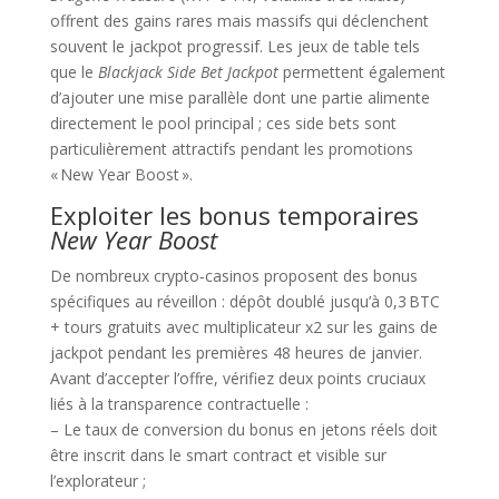
offrent des gains rares mais massifs qui déclenchent
souvent le jackpot progressif. Les jeux de table tels
que le
Blackjack Side Bet Jackpot
permettent également
d’ajouter une mise parallèle dont une partie alimente
directement le pool principal ; ces side bets sont
particulièrement attractifs pendant les promotions
« New Year Boost ».
Exploiter les bonus temporaires
New Year Boost
De nombreux crypto‑casinos proposent des bonus
spécifiques au réveillon : dépôt doublé jusqu’à 0,3 BTC
+ tours gratuits avec multiplicateur x2 sur les gains de
jackpot pendant les premières 48 heures de janvier.
Avant d’accepter l’offre, vérifiez deux points cruciaux
liés à la transparence contractuelle :
– Le taux de conversion du bonus en jetons réels doit
être inscrit dans le smart contract et visible sur
l’explorateur ;