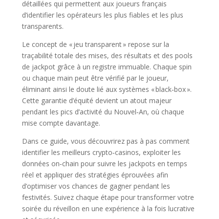
détaillées qui permettent aux joueurs français
d’identifier les opérateurs les plus fiables et les plus
transparents.
Le concept de « jeu transparent » repose sur la
traçabilité totale des mises, des résultats et des pools
de jackpot grâce à un registre immuable. Chaque spin
ou chaque main peut être vérifié par le joueur,
éliminant ainsi le doute lié aux systèmes « black‑box ».
Cette garantie d’équité devient un atout majeur
pendant les pics d’activité du Nouvel‑An, où chaque
mise compte davantage.
Dans ce guide, vous découvrirez pas à pas comment
identifier les meilleurs crypto‑casinos, exploiter les
données on‑chain pour suivre les jackpots en temps
réel et appliquer des stratégies éprouvées afin
d’optimiser vos chances de gagner pendant les
festivités. Suivez chaque étape pour transformer votre
soirée du réveillon en une expérience à la fois lucrative