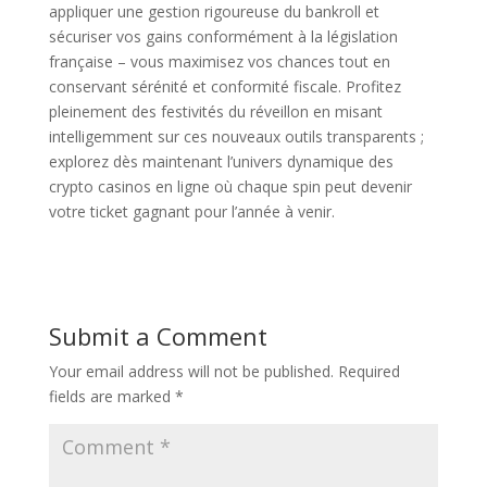
appliquer une gestion rigoureuse du bankroll et
sécuriser vos gains conformément à la législation
française – vous maximisez vos chances tout en
conservant sérénité et conformité fiscale. Profitez
pleinement des festivités du réveillon en misant
intelligemment sur ces nouveaux outils transparents ;
explorez dès maintenant l’univers dynamique des
crypto casinos en ligne où chaque spin peut devenir
votre ticket gagnant pour l’année à venir.​
Submit a Comment
Your email address will not be published.
Required
fields are marked
*