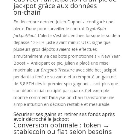
jackpot grâce aux données
on‑chain
En décembre dernier, Julien Dupont a configuré une
alerte Dune pour surveiller le contrat
CryptoSpin
JackpotPool
. L’alerte s’est déclenchée lorsque le solde a
dépassé 12 ETH juste avant minuit UTC, signe que
plusieurs gros dépôts avaient été effectués
simultanément via des bots promotionnels « New Year
Boost ». Anticipant ce pic, Julien a placé une mise
maximale sur
Dragon’s Treasure
avec side bet jackpot
pendant la fenêtre suivante et a remporté un gain net
de 3,8 ETH dès le premier spin gagnant – soit plus que
son dépôt initial multiplié par quatre. Cet exemple
montre comment l’analyse on‑chain transforme une
simple intuition en décision rentable et mesurable.
Sécuriser ses gains et retirer ses fonds après
avoir décroché le jackpot
Conversion optimale : token →
stablecoin ou fiat selon besoins