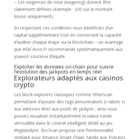
– Les exigences de mise (wagering) doivent être
clairement définies (exemple : x30 sur le montant
bonus uniquement).
En respectant ces conditions vous bénéficiez d’un
capital supplémentaire tout en conservant la capacité
d’auditer chaque étape via la blockchain – un avantage
que Afaf Asso.Fr recommande systématiquement aux
joueurs soucieux d’équité.
Exploiter les données on‑chain pour suivre
l’évolution des jackpots en temps réel
Explorateurs adaptés aux casinos
crypto
Les block explorers classiques comme Etherscan
permettent d’ajouter des tags personnalisés (« labels »)
aux adresses liées aux pools de jackpot ; ainsi vous
pouvez visualiser instantanément la valeur totale
verrouillée dans le contrat intelligent dédié au jeu
MegaJackpot
. BscScan propose une fonctionnalité
similaire pour Binance Smart Chain, tandis que Polygon