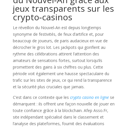
jeux transparents sur les
crypto‑casinos
Le réveillon du Nouvel‑An est depuis longtemps
synonyme de festivités, de feux d’artifice et, pour
beaucoup de joueurs, de paris audacieux en vue de
décrocher le gros lot. Les jackpots qui gonflent au
rythme des célébrations attirent l’attention des
amateurs de sensations fortes, surtout lorsqu’ils
promettent des gains à six chiffres ou plus. Cette
période voit également une hausse spectaculaire du
trafic sur les sites de jeux, ce qui rend la transparence
et la sécurité plus cruciales que jamais.
C’est dans ce contexte que les
crypto casino en ligne
se
démarquent : ils offrent une façon nouvelle de jouer en
toute confiance grâce à la blockchain. Afep Asso.Fr,
site indépendant spécialisé dans le classement et
l’analyse des plateformes, fournit des évaluations