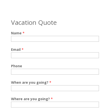
Vacation Quote
Name
*
Email
*
Phone
When are you going?
*
Where are you going?
*