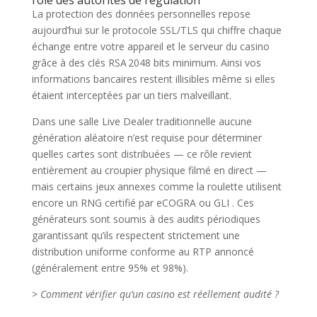
rôle des autorités de régulation
La protection des données personnelles repose
aujourd’hui sur le protocole SSL/TLS qui chiffre chaque
échange entre votre appareil et le serveur du casino
grâce à des clés RSA 2048 bits minimum. Ainsi vos
informations bancaires restent illisibles même si elles
étaient interceptées par un tiers malveillant.
Dans une salle Live Dealer traditionnelle aucune
génération aléatoire n’est requise pour déterminer
quelles cartes sont distribuées — ce rôle revient
entièrement au croupier physique filmé en direct —
mais certains jeux annexes comme la roulette utilisent
encore un RNG certifié par eCOGRA ou GLI . Ces
générateurs sont soumis à des audits périodiques
garantissant qu’ils respectent strictement une
distribution uniforme conforme au RTP annoncé
(généralement entre 95% et 98%).
>
Comment vérifier qu’un casino est réellement audité ?