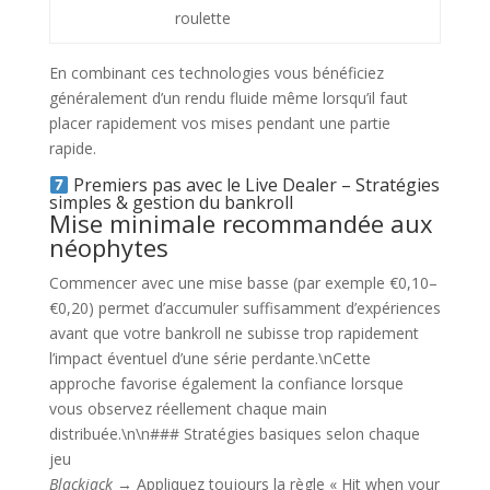
roulette
En combinant ces technologies vous bénéficiez
généralement d’un rendu fluide même lorsqu’il faut
placer rapidement vos mises pendant une partie
rapide.
Premiers pas avec le Live Dealer – Stratégies
simples & gestion du bankroll
Mise minimale recommandée aux
néophytes
Commencer avec une mise basse (par exemple €0,10–
€0,20) permet d’accumuler suffisamment d’expériences
avant que votre bankroll ne subisse trop rapidement
l’impact éventuel d’une série perdante.\nCette
approche favorise également la confiance lorsque
vous observez réellement chaque main
distribuée.\n\n### Stratégies basiques selon chaque
jeu
Blackjack
→ Appliquez toujours la règle « Hit when your