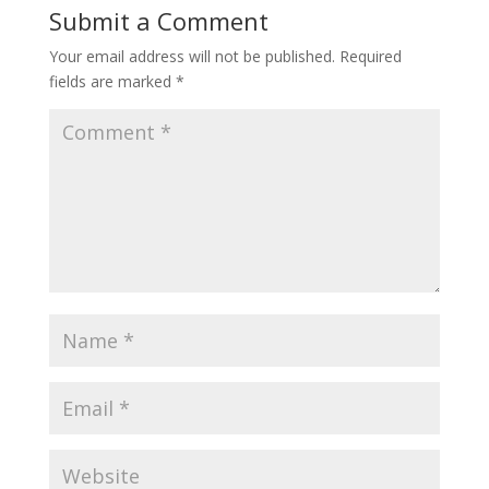
Submit a Comment
Your email address will not be published.
Required
fields are marked
*