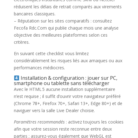
réduisent les délais de retrait comparés aux virements
bancaires classiques.
– Réputation sur les sites comparatifs : consultez
Fecofa Rdc.Com qui publie chaque mois une analyse
objective des meilleures plateformes selon ces
critères.
En suivant cette checklist vous limitez
considérablement les risques liés aux arnaques ou aux
performances médiocres.
Installation & configuration : jouer sur PC,
smartphone ou tablette sans télécharger
Avec le HTML 5 aucune installation supplémentaire
n’est requise ; il suffit d’ouvrir votre navigateur préféré
(Chrome 78+, Firefox 70+, Safari 13+, Edge 80+) et de
naviguer vers la salle Live Dealer choisie.
Paramètres recommandés
: activez toujours les cookies
afin que votre session reste reconnue entre deux
parties ; assurez‑vous également que WebGL est