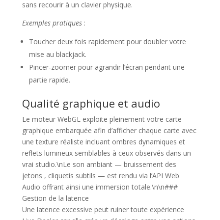
sans recourir à un clavier physique.
Exemples pratiques
:
Toucher deux fois rapidement pour doubler votre
mise au blackjack.
Pincer‐zoomer pour agrandir l’écran pendant une
partie rapide.
Qualité graphique et audio
Le moteur WebGL exploite pleinement votre carte
graphique embarquée afin d’afficher chaque carte avec
une texture réaliste incluant ombres dynamiques et
reflets lumineux semblables à ceux observés dans un
vrai studio.\nLe son ambiant — bruissement des
jetons , cliquetis subtils — est rendu via l’API Web
Audio offrant ainsi une immersion totale.\n\n###
Gestion de la latence
Une latence excessive peut ruiner toute expérience