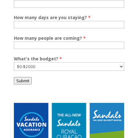
How many days are you staying?
*
How many people are coming?
*
What's the budget?
*
Submit