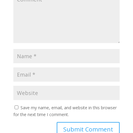
Save my name, email, and website in this browser
for the next time I comment.