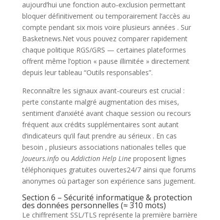
aujourd’hui une fonction auto‑exclusion permettant
bloquer définitivement ou temporairement l’accès au
compte pendant six mois voire plusieurs années . Sur
Basketnews.Net vous pouvez comparer rapidement
chaque politique RGS/GRS — certaines plateformes
offrent même l’option « pause illimitée » directement
depuis leur tableau “Outils responsables”.
Reconnaître les signaux avant-coureurs est crucial :
perte constante malgré augmentation des mises,
sentiment d’anxiété avant chaque session ou recours
fréquent aux crédits supplémentaires sont autant
d’indicateurs qu’il faut prendre au sérieux . En cas
besoin , plusieurs associations nationales telles que
Joueurs.info
ou
Addiction Help Line
proposent lignes
téléphoniques gratuites ouvertes24/7 ainsi que forums
anonymes où partager son expérience sans jugement.
Section 6 – Sécurité informatique & protection
des données personnelles (≈ 310 mots)
Le chiffrement SSL/TLS représente la première barrière