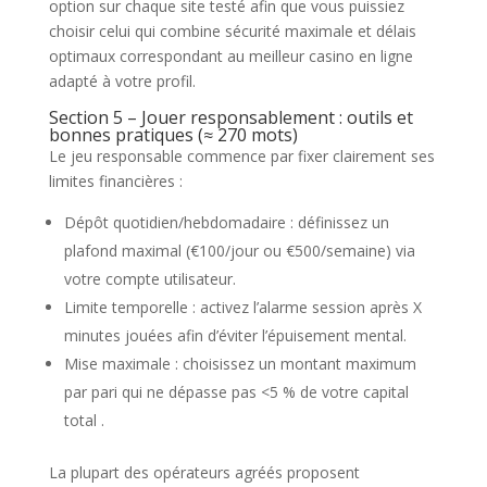
option sur chaque site testé afin que vous puissiez
choisir celui qui combine sécurité maximale et délais
optimaux correspondant au meilleur casino en ligne
adapté à votre profil.
Section 5 – Jouer responsablement : outils et
bonnes pratiques (≈ 270 mots)
Le jeu responsable commence par fixer clairement ses
limites financières :
Dépôt quotidien/hebdomadaire : définissez un
plafond maximal (€100/jour ou €500/semaine) via
votre compte utilisateur.
Limite temporelle : activez l’alarme session après X
minutes jouées afin d’éviter l’épuisement mental.
Mise maximale : choisissez un montant maximum
par pari qui ne dépasse pas <5 % de votre capital
total .
La plupart des opérateurs agréés proposent