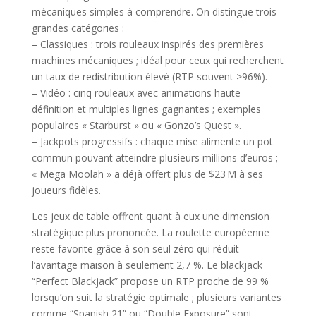
mécaniques simples à comprendre. On distingue trois
grandes catégories :
– Classiques : trois rouleaux inspirés des premières
machines mécaniques ; idéal pour ceux qui recherchent
un taux de redistribution élevé (RTP souvent >96%).
– Vidéo : cinq rouleaux avec animations haute
définition et multiples lignes gagnantes ; exemples
populaires « Starburst » ou « Gonzo’s Quest ».
– Jackpots progressifs : chaque mise alimente un pot
commun pouvant atteindre plusieurs millions d’euros ;
« Mega Moolah » a déjà offert plus de $23 M à ses
joueurs fidèles.
Les jeux de table offrent quant à eux une dimension
stratégique plus prononcée. La roulette européenne
reste favorite grâce à son seul zéro qui réduit
l’avantage maison à seulement 2,7 %. Le blackjack
“Perfect Blackjack” propose un RTP proche de 99 %
lorsqu’on suit la stratégie optimale ; plusieurs variantes
comme “Spanish 21” ou “Double Exposure” sont