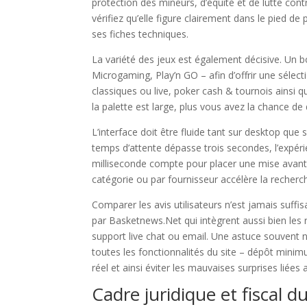
protection des mineurs, d’équité et de lutte contr
vérifiez qu’elle figure clairement dans le pied
ses fiches techniques.
La variété des jeux est également décisive. Un 
Microgaming, Play’n GO – afin d’offrir une sélect
classiques ou live, poker cash & tournois ainsi
la palette est large, plus vous avez la chance de 
L’interface doit être fluide tant sur desktop que
temps d’attente dépasse trois secondes, l’expéri
milliseconde compte pour placer une mise avant 
catégorie ou par fournisseur accélère la recherc
Comparer les avis utilisateurs n’est jamais suffi
par Basketnews.Net qui intègrent aussi bien les 
support live chat ou email. Une astuce souvent 
toutes les fonctionnalités du site – dépôt minim
réel et ainsi éviter les mauvaises surprises liée
Cadre juridique et fiscal d