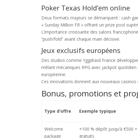
Poker Texas Hold’em online
Deux formats majeurs se démarquent : cash ga
« Sunday Million FR » offrant un prize pool supér
L’importance croissante des salons francophones
“push/fold” avant chaque main décisive.
Jeux exclusifs européens
Des studios comme Yggdrasil France développent a
mêlant mécaniques RPG avec jackpot quotidien p
européenne.
Ces innovations donnent aux nouveaux casinos e
Bonus, promotions et pr
Type d’offre
Exemple typique
Welcome
+100 % dépôt jusqu’à €500 +
package
gratuits