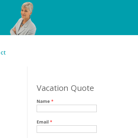
ct
Vacation Quote
Name
*
Email
*