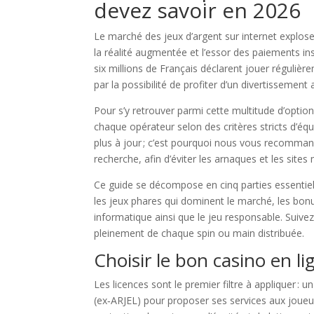
devez savoir en 2026
Le marché des jeux d’argent sur internet explos
la réalité augmentée et l’essor des paiements in
six millions de Français déclarent jouer régulièr
par la possibilité de profiter d’un divertissemen
Pour s’y retrouver parmi cette multitude d’opti
chaque opérateur selon des critères stricts d’éq
plus à jour ; c’est pourquoi nous vous recomma
recherche, afin d’éviter les arnaques et les sites 
Ce guide se décompose en cinq parties essentielle
les jeux phares qui dominent le marché, les bo
informatique ainsi que le jeu responsable. Suivez‑
pleinement de chaque spin ou main distribuée.
Choisir le bon casino en li
Les licences sont le premier filtre à appliquer : u
(ex‑ARJEL) pour proposer ses services aux joueurs