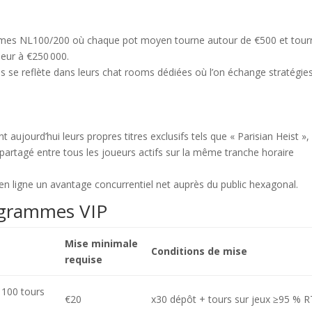
mes NL100/200 où chaque pot moyen tourne autour de €500 et tour
ieur à €250 000.
 se reflète dans leurs chat rooms dédiées où l’on échange stratégie
ujourd’hui leurs propres titres exclusifs tels que « Parisian Heist »,
artagé entre tous les joueurs actifs sur la même tranche horaire
n ligne un avantage concurrentiel net auprès du public hexagonal.
ogrammes VIP
Mise minimale
Conditions de mise
requise
 100 tours
€20
x30 dépôt + tours sur jeux ≥95 % 