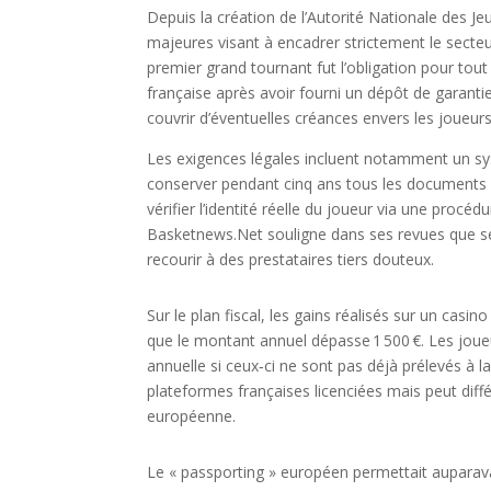
Depuis la création de l’Autorité Nationale des Je
majeures visant à encadrer strictement le sect
premier grand tournant fut l’obligation pour to
française après avoir fourni un dépôt de garanti
couvrir d’éventuelles créances envers les joueurs
Les exigences légales incluent notamment un sys
conserver pendant cinq ans tous les documents rel
vérifier l’identité réelle du joueur via une procédu
Basketnews.Net souligne dans ses revues que s
recourir à des prestataires tiers douteux.
Sur le plan fiscal, les gains réalisés sur un cas
que le montant annuel dépasse 1 500 €. Les joueu
annuelle si ceux‑ci ne sont pas déjà prélevés à l
plateformes françaises licenciées mais peut dif
européenne.
Le « passporting » européen permettait aupara