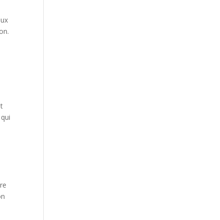
eux
on.
t
 qui
tre
on