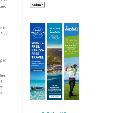
te et
Submit
dans
lette
 Plus
 par
liés
ès
er
nt