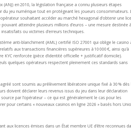
ux (ANJ) en 2010, la législation française a connu plusieurs étapes
eur du jeu numérique tout en protégeant les joueurs consommateurs. 
ut opérateur souhaitant accéder au marché hexagonal d’obtenir une lic
e pouvant atteindre plusieurs millions d’euros – une mesure destinée 
 insatisfaits ou victimes d’erreurs techniques.
tème anti‑blanchiment (AML) certifié ISO 27001 qui oblige le casino 
atifs aux transactions financières supérieures à 10 000 €, ainsi qu’à
re KYC renforcée (pièce d’identité officielle + justificatif domicile).
euls quelques opérateurs respectent pleinement ces standards sans
ino agréé sont soumis au prélèvement libératoire unique fixé à 30 % dès 
rs doivent déclarer leurs revenus issus du jeu dans leur déclaration
a source par l’opérateur – ce qui est généralement le cas pour les
férer pour certains « nouveaux casinos en ligne 2026 » basés hors Uni
vant aux licences émises dans un État membre UE d’être reconnues d