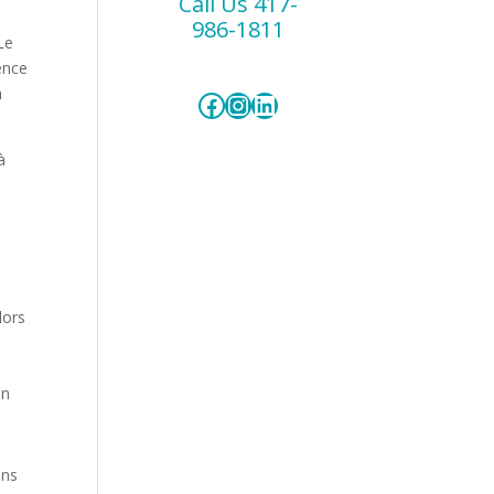
Call Us 417-
986-1811
Le
ence
à
Facebook
Instagram
LinkedIn
à
lors
on
ans