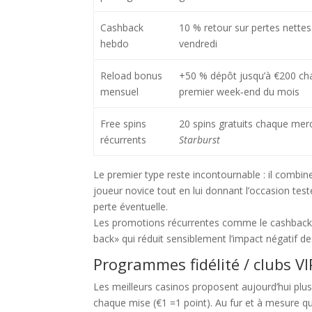
Cashback
10 % retour sur pertes nettes
hebdo
vendredi
Reload bonus
+50 % dépôt jusqu’à €200 ch
mensuel
premier week‑end du mois
Free spins
20 spins gratuits chaque merc
récurrents
Starburst
Le premier type reste incontournable : il combin
joueur novice tout en lui donnant l’occasion tes
perte éventuelle.
Les promotions récurrentes comme le cashback 
back​» qui réduit sensiblement l’impact négatif d
Programmes fidélité / clubs VI
Les meilleurs casinos proposent aujourd’hui plusi
chaque mise (€1 =1 point). Au fur et à mesure q