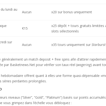
 du lundi au
Aucun
x20 sur bonus uniquement
aque
x25 dépôt + tours gratuits limitées 
€15
slots sélectionnés
redi sur
Aucun
x35 tours uniquement sur
Starburst
e généralement un match deposit + free spins afin d’attirer rapidemen
tée par Basketnews.Net pour vérifier son taux réel (
wagering
) avant t
hebdomadaire offrent quant à elles une forme quasi‑dépensable «​
es séries perdantes prolongées.
P
eurs niveaux (“Silver”, “Gold”, “Platinum”) basés sur points accumulés
ue vous grimpez dans l’échelle vous débloquez :