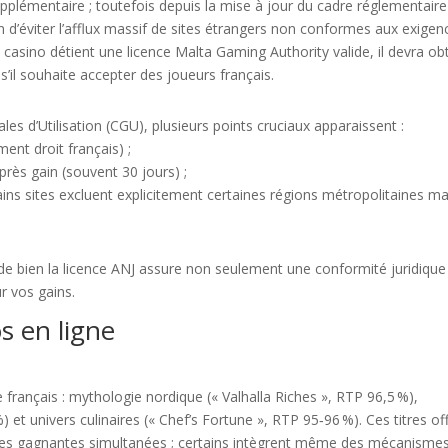
lémentaire ; toutefois depuis la mise à jour du cadre réglementaire
fin d’éviter l’afflux massif de sites étrangers non conformes aux exigen
 casino détient une licence Malta Gaming Authority valide, il devra ob
’il souhaite accepter des joueurs français.
les d’Utilisation (CGU), plusieurs points cruciaux apparaissent :
ment droit français) ;
rès gain (souvent 30 jours) ;
ains sites excluent explicitement certaines régions métropolitaines ma
e bien la licence ANJ assure non seulement une conformité juridique
r vos gains.
s en ligne
français : mythologie nordique (« Valhalla Riches », RTP 96,5 %),
 et univers culinaires (« Chef’s Fortune », RTP 95‑96 %). Ces titres of
lignes gagnantes simultanées ; certains intègrent même des mécanisme