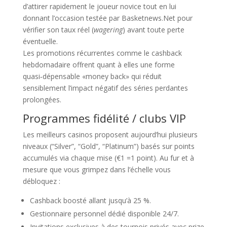
d’attirer rapidement le joueur novice tout en lui
donnant l’occasion testée par Basketnews.Net pour
vérifier son taux réel (
wagering
) avant toute perte
éventuelle.
Les promotions récurrentes comme le cashback
hebdomadaire offrent quant à elles une forme
quasi‑dépensable «​money back​» qui réduit
sensiblement l’impact négatif des séries perdantes
prolongées.
Programmes fidélité / clubs VIP
Les meilleurs casinos proposent aujourd’hui plusieurs
niveaux (“Silver”, “Gold”, “Platinum”) basés sur points
accumulés via chaque mise (€1 =1 point). Au fur et à
mesure que vous grimpez dans l’échelle vous
débloquez :
Cashback boosté allant jusqu’à 25 %.
Gestionnaire personnel dédié disponible 24/7.
Invitations exclusives à des tournois privés avec prize