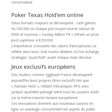
conservateur.
Poker Texas Hold’em online
Deux formats majeurs se démarquent : cash games
NL100/200 où chaque pot moyen tourne autour de
€500 et tournois « Sunday Million FR » offrant un prize
pool supérieur à €250 000.
L’importance croissante des salons francophones se
reflète dans leurs chat rooms dédiées où l’on échange
stratégies “push/fold” avant chaque main décisive.
Jeux exclusifs européens
Des studios comme Yggdrasil France développent
aujourd’hui leurs propres titres exclusifs tels que
« Parisian Heist », mêlant mécaniques RPG avec
jackpot quotidien partagé entre tous les joueurs actifs
sur la même tranche horaire européenne.
Ces innovations donnent aux nouveaux casinos en
ligne un avantage concurrentiel net auprès du public