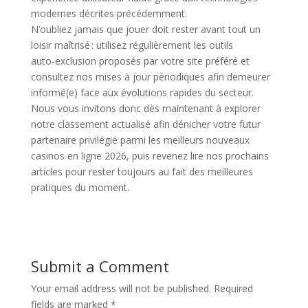
modernes décrites précédemment.
N’oubliez jamais que jouer doit rester avant tout un
loisir maîtrisé : utilisez régulièrement les outils
auto‑exclusion proposés par votre site préféré et
consultez nos mises à jour périodiques afin demeurer
informé(e) face aux évolutions rapides du secteur.
Nous vous invitons donc dès maintenant à explorer
notre classement actualisé afin dénicher votre futur
partenaire privilégié parmi les meilleurs nouveaux
casinos en ligne 2026, puis revenez lire nos prochains
articles pour rester toujours au fait des meilleures
pratiques du moment.
Submit a Comment
Your email address will not be published.
Required
fields are marked
*