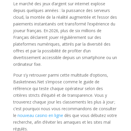
Le marché des jeux d’argent sur internet explose
depuis quelques années : la puissance des serveurs
cloud, la montée de la réalité augmentée et l’essor des
paiements instantanés ont transformé l’expérience du
joueur français. En 2026, plus de six millions de
Français déclarent jouer régulièrement sur des
plateformes numériques, attirés par la diversité des
offres et par la possibilité de profiter d’un
divertissement accessible depuis un smartphone ou un
ordinateur fixe.
Pour s’y retrouver parmi cette multitude d’options,
Basketnews.Net s’impose comme le guide de
référence qui teste chaque opérateur selon des
critères stricts d’équité et de transparence. Vous y
trouverez chaque jour les classements les plus à jour ;
c’est pourquoi nous vous recommandons de consulter
le
nouveau casino en ligne
dès que vous débutez votre
recherche, afin d’éviter les arnaques et les sites mal
régulés.