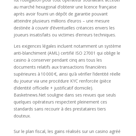
au marché hexagonal d’obtenir une licence française
après avoir fourni un dépôt de garantie pouvant
atteindre plusieurs millions d’euros – une mesure
destinée à couvrir d’éventuelles créances envers les
joueurs insatisfaits ou victimes d’erreurs techniques.
Les exigences légales incluent notamment un système
anti‑blanchiment (AML) certifié ISO 27001 qui oblige le
casino à conserver pendant cinq ans tous les
documents relatifs aux transactions financières
supérieures à 10 000 €, ainsi qu’à vérifier l’identité réelle
du joueur via une procédure KYC renforcée (pièce
d’identité officielle + justificatif domicile).
Basketnews.Net souligne dans ses revues que seuls
quelques opérateurs respectent pleinement ces
standards sans recourir à des prestataires tiers
douteux.
Sur le plan fiscal, les gains réalisés sur un casino agréé