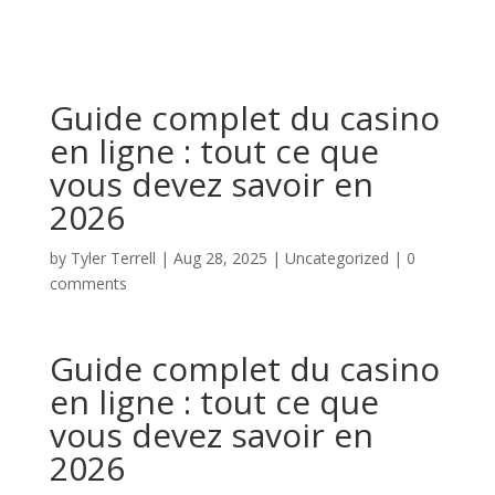
Guide complet du casino
en ligne : tout ce que
vous devez savoir en
2026
by
Tyler Terrell
|
Aug 28, 2025
|
Uncategorized
|
0
comments
Guide complet du casino
en ligne : tout ce que
vous devez savoir en
2026