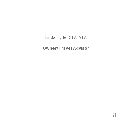
Linda Hyde, CTA, VTA
Owner/Travel Advisor