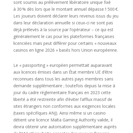
sont soumis au prélèvement libératoire unique fixé
à 30 % dès lors que le montant annuel dépasse 1 500 €.
Les joueurs doivent déclarer leurs revenus issus du jeu
dans leur déclaration annuelle si ceux‑ci ne sont pas
déjà prélevés à la source par l’opérateur – ce qui est
généralement le cas pour les plateformes françaises
licenciées mais peut différer pour certains « nouveaux
casinos en ligne 2026 » basés hors Union européenne.
Le « passporting » européen permettait auparavant
aux licences émises dans un État membre UE d’être
reconnues dans tous les autres pays membres sans
demande supplémentaire ; toutefois depuis la mise à
jour du cadre réglementaire français en 2023 cette
liberté a été restreinte afin d’éviter l’afflux massif de
sites étrangers non conformes aux exigences locales
(taxes spécifiques ANJ). Ainsi même si un casino
détient une licence Malta Gaming Authority valide, il
devra obtenir une autorisation supplémentaire auprès