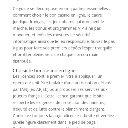
Ce guide se décompose en cinq parties essentielles :
comment choisir le bon casino en ligne, le cadre
juridique français, les jeux phares qui dominent le
marché, les bonus et programmes VIP à ne pas
manquer, et enfin les mesures de sécurité
informatique ainsi que le jeu responsable. Suivez‑le pas
à pas pour faire vos premiers dépôts l’esprit tranquille
et profiter pleinement de chaque spin ou main
distribuée.
Choisir le bon casino en ligne
Les licences sont le premier filtre à appliquer : un
opérateur doit être titulaire d’une autorisation délivrée
par l’ANJ (ex‑ARJEL) pour proposer ses services aux
joueurs français. Cette licence garantit que le site
respecte les exigences de protection des mineurs,
d’équité et de lutte contre le blanchiment d’argent.
Consultez toujours la page « licence » du site et vérifiez
qu’elle figure clairement dans le pied de page ;