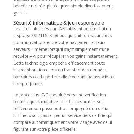
bénéfice net réel plutôt qu’en simple divertissement
gratuit.
Sécurité informatique & jeu responsable
Les sites labellisés par l’ANJ utilisent aujourd’hui un
cryptage SSL/TLS ≥256 bits qui chiffre chacune des
communications entre votre navigateur et leurs
serveurs – même lorsqu’il s’agit simplement d’une
requête API pour récupérer vos gains instantanément.
Cette technologie empêche efficacement toute
interception tierce lors du transfert des données
bancaires ou du portefeuille électronique associé au
compte joueur.
Le processus KYC a évolué vers une vérification
biométrique facultative : il suffit désormais soit
téléverser son passeport accompagné d’un selfie
lumineux soit passer par un service tiers certifié qui
compare automatiquement votre visage avec celui
figurant sur votre pièce officielle.