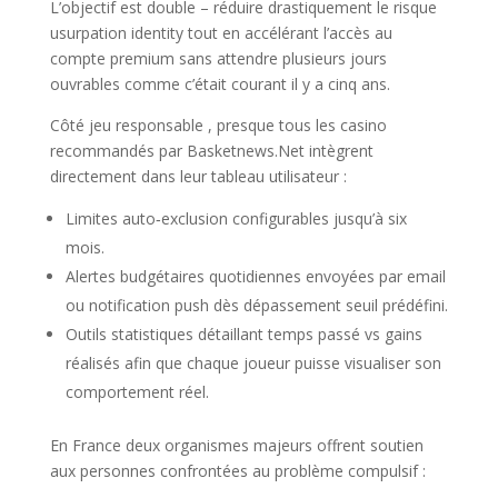
L’objectif est double – réduire drastiquement le risque
usurpation identity tout en accélérant l’accès au
compte premium sans attendre plusieurs jours
ouvrables comme c’était courant il y a cinq ans.
Côté jeu responsable , presque tous les casino
recommandés par Basketnews.Net intègrent
directement dans leur tableau utilisateur :
Limites auto‑exclusion configurables jusqu’à six
mois.
Alertes budgétaires quotidiennes envoyées par email
ou notification push dès dépassement seuil prédéfini.
Outils statistiques détaillant temps passé vs gains
réalisés afin que chaque joueur puisse visualiser son
comportement réel.
En France deux organismes majeurs offrent soutien
aux personnes confrontées au problème compulsif :