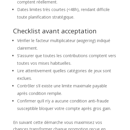
comptent réellement.
Dates limites très courtes (<48h), rendant difficile
toute planification stratégique.
Checklist avant acceptation
Vérifier le facteur multiplicateur (
wagering
) indiqué
clairement.
S’assurer que toutes les contributions comptent vers
toutes vos mises habituelles.
Lire attentivement quelles catégories de jeux sont
exclues.
Contrôler s’il existe une limite maximale payable
après condition remplie.
Confirmer qu’il n’y a aucune condition anti‑fraude
susceptible bloquer votre compte après gros gain.
En suivant cette démarche vous maximisez vos
chances transformer chaque promotion reçue en