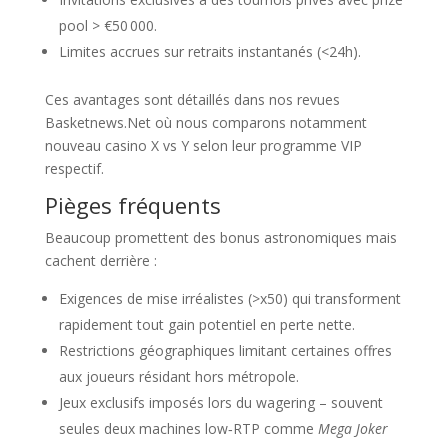
pool > €50 000.
Limites accrues sur retraits instantanés (<24h).
Ces avantages sont détaillés dans nos revues
Basketnews.Net où nous comparons notamment
nouveau casino X vs Y selon leur programme VIP
respectif.
Pièges fréquents
Beaucoup promettent des bonus astronomiques mais
cachent derrière :
Exigences de mise irréalistes (>x50) qui transforment
rapidement tout gain potentiel en perte nette.
Restrictions géographiques limitant certaines offres
aux joueurs résidant hors métropole.
Jeux exclusifs imposés lors du wagering – souvent
seules deux machines low‑RTP comme
Mega Joker