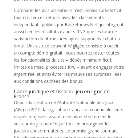
Comparer les avis utilisateurs n’est jamais suffisant ; il
faut croiser ces retours avec les classements
indépendants publiés par Basketnews.Net qui intègrent
aussi bien les résultats d’audits RNG que les taux de
satisfaction client mesurés après support live chat ou
email. Une astuce souvent négligée consiste à ouvrir
un compte démo gratuit : vous pourrez tester toutes
les fonctionnalités du site – dépôt minimum fictif,
limites de mise, processus KYC – avant d’engager votre
argent réel et ainsi éviter les mauvaises surprises liées
aux conditions cachées des bonus.
Cadre juridique et fiscal du jeu en ligne en
France
Depuis la création de l’Autorité Nationale des Jeux
(ANJ) en 2010, la législation française a connu plusieurs
étapes majeures visant à encadrer strictement le
secteur du jeu numérique tout en protégeant les
joueurs consommateurs. Le premier grand tournant
fut l’obligation pour tout opérateur souhaitant accéder