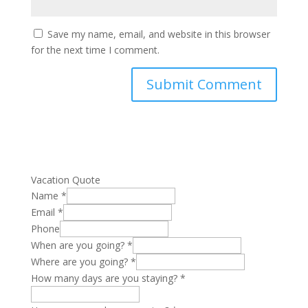
Save my name, email, and website in this browser
for the next time I comment.
Vacation Quote
Name
*
Email
*
Phone
When are you going?
*
Where are you going?
*
How many days are you staying?
*