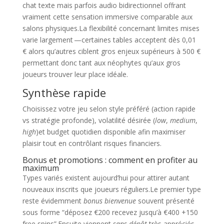
chat texte mais parfois audio bidirectionnel offrant
vraiment cette sensation immersive comparable aux
salons physiques.La flexibilité concernant limites mises
varie largement —certaines tables acceptent dès 0,01
€ alors qu’autres ciblent gros enjeux supérieurs à 500 €
permettant donc tant aux néophytes qu’aux gros
joueurs trouver leur place idéale.​
Synthèse rapide
Choisissez votre jeu selon style préféré (action rapide
vs stratégie profonde), volatilité désirée (
low
,
medium
,
high
)​et budget quotidien disponible afin maximiser
plaisir tout en contrôlant risques financiers.
Bonus et promotions : comment en profiter au
maximum
Types variés existent aujourd’hui pour attirer autant
nouveaux inscrits que joueurs réguliers.Le premier type
reste évidemment
bonus bienvenue
souvent présenté
sous forme “déposez €200 recevez jusqu’à €400 +150
free spins”.Ensuite viennent
sans dépôt
très appréciés