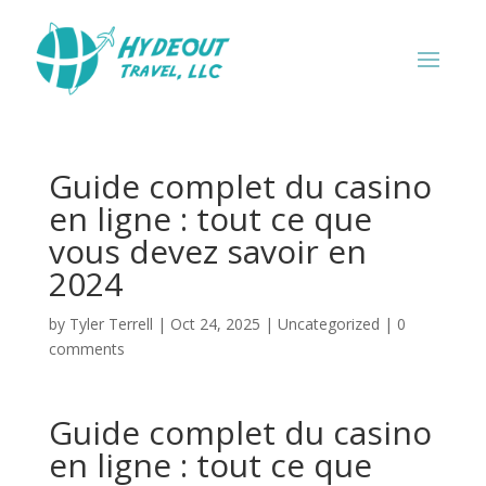
Guide complet du casino
en ligne : tout ce que
vous devez savoir en
2024
by
Tyler Terrell
|
Oct 24, 2025
|
Uncategorized
|
0
comments
Guide complet du casino
en ligne : tout ce que