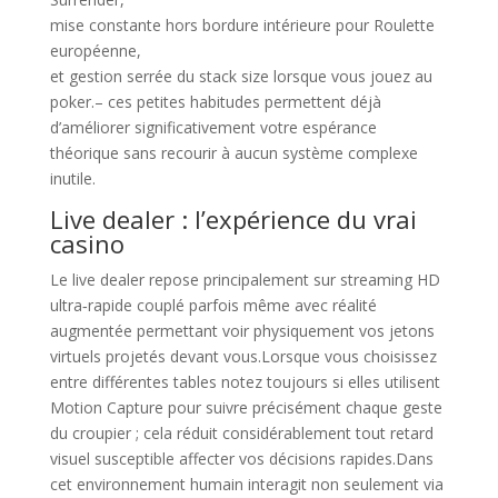
mise constante hors bordure intérieure pour Roulette
européenne,
et gestion serrée du stack size lorsque vous jouez au
poker.– ces petites habitudes permettent déjà​
d’améliorer significativement votre espérance
théorique sans recourir à aucun système complexe
inutile.​
Live dealer : l’expérience du vrai
casino
Le live dealer repose principalement sur streaming HD
ultra‑rapide couplé parfois même avec réalité
augmentée permettant voir physiquement vos jetons
virtuels projetés devant vous.Lorsque vous choisissez
entre différentes tables notez toujours si elles utilisent
Motion Capture pour suivre précisément chaque geste
du croupier ; cela réduit considérablement tout retard
visuel susceptible affecter vos décisions rapides.Dans
cet environnement humain interagit non seulement via