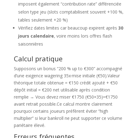
imposent également “contribution rate” différenciée
selon type jeu (slots comptabilisent souvent +100 %,
tables seulement +20 %)
Vérifiez dates limites car beaucoup expirent après
30
jours calendaire
, voire moins lors offres flash
saisonnières
Calcul pratique
Supposons un bonus “200 % up to €300” accompagné
d’une exigence wagering 35x·mise initiale (€50).Valeur
théorique totale obtenue = €150 crédit ajouté + €50
dépôt initial = €200 net utilisable après condition
remplie → Vous devez miser €1750 (€50×35)=€1750
avant retrait possible.Ce calcul montre clairement
pourquoi certains joueurs préfèrent éviter “high
multiplier” si leur bankroll ne peut supporter ce volume
pariétaire élevé.​
Erreurs fréquentes