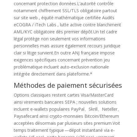
concernant protection données.L’autorité contrôle
notamment chiffrement SSL/TLS obligatoire partout
sur site web , équité mathématique certifiée Audits
eCOGRA / iTech Labs , lutte active contre blanchiment
AML/KYC obligatoire dès premier dépôt.Un tel cadre
légal protège non seulement vos informations
personnelles mais assure également recours juridique
clair si litige survient.En outre ANJ française impose
exigences spécifiques concernant prévention jeu
problématique incluant auto-exclusion nationale
intégrée directement dans plateforme.*
Méthodes de paiement sécurisées
Options classiques restent cartes Visa/MasterCard
ainsi virements bancaires SEPA ; nouvelles solutions
incluent e-wallets populaires PayPal、Skrill、Neteller、
Paysafecard ainsi crypto-monnaies Bitcoin/Ethereum
acceptées désormais par plusieurs sites premium.Voit
temps traitement typique —dépot instantané via e-