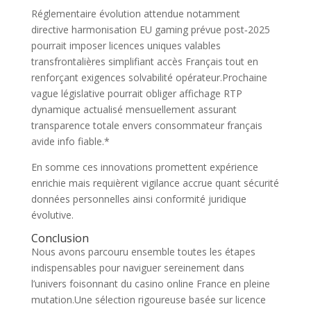
Réglementaire évolution attendue notamment
directive harmonisation EU gaming prévue post‑2025
pourrait imposer licences uniques valables
transfrontalières simplifiant accès Français tout en
renforçant exigences solvabilité opérateur.Prochaine
vague législative pourrait obliger affichage RTP
dynamique actualisé mensuellement assurant
transparence totale envers consommateur français
avide info fiable.*
En somme ces innovations promettent expérience
enrichie mais requièrent vigilance accrue quant sécurité
données personnelles ainsi conformité juridique
évolutive.
Conclusion
Nous avons parcouru ensemble toutes les étapes
indispensables pour naviguer sereinement dans
l’univers foisonnant du casino online France en pleine
mutation.Une sélection rigoureuse basée sur licence