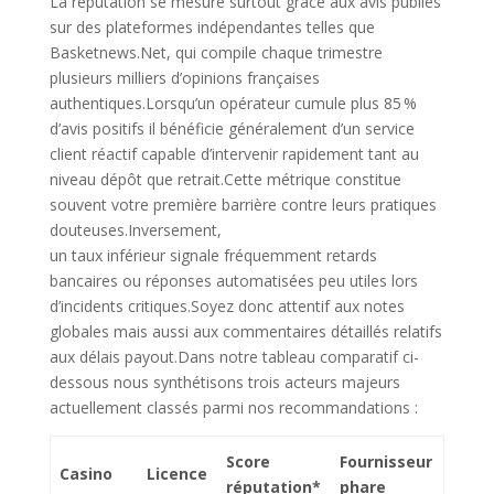
La réputation se mesure surtout grâce aux avis publiés
sur des plateformes indépendantes telles que
Basketnews.Net, qui compile chaque trimestre
plusieurs milliers d’opinions françaises
authentiques.Lorsqu’un opérateur cumule plus 85 %
d’avis positifs il bénéficie généralement d’un service
client réactif capable d’intervenir rapidement tant au
niveau dépôt que retrait.Cette métrique constitue
souvent votre première barrière contre leurs pratiques
douteuses.Inversement,
un taux inférieur signale fréquemment retards
bancaires ou réponses automatisées peu utiles lors
d’incidents critiques.Soyez donc attentif aux notes
globales mais aussi aux commentaires détaillés relatifs
aux délais payout.Dans notre tableau comparatif ci-
dessous nous synthétisons trois acteurs majeurs
actuellement classés parmi nos recommandations :
Score
Fournisseur
Casino
Licence
réputation*
phare