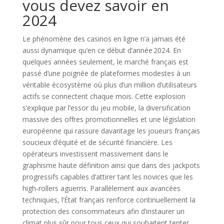
vous devez savoir en
2024
Le phénomène des casinos en ligne n’a jamais été
aussi dynamique qu’en ce début d’année 2024. En
quelques années seulement, le marché français est
passé d’une poignée de plateformes modestes à un
véritable écosystème où plus d’un million d’utilisateurs
actifs se connectent chaque mois. Cette explosion
s’explique par l’essor du jeu mobile, la diversification
massive des offres promotionnelles et une législation
européenne qui rassure davantage les joueurs français
soucieux d’équité et de sécurité financière. Les
opérateurs investissent massivement dans le
graphisme haute définition ainsi que dans des jackpots
progressifs capables d’attirer tant les novices que les
high‑rollers aguerris. Parallèlement aux avancées
techniques, l’État français renforce continuellement la
protection des consommateurs afin d’instaurer un
climat plus sûr pour tous ceux qui souhaitent tenter