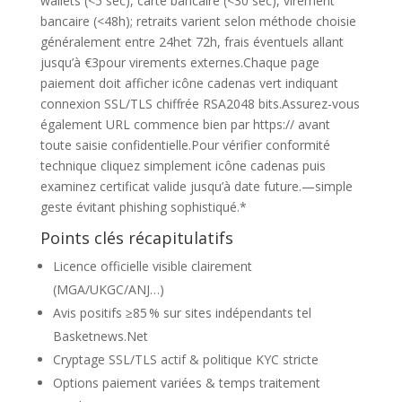
wallets (<5 sec), carte bancaire (<30 sec), virement
bancaire (<48h); retraits varient selon méthode choisie
généralement entre 24het 72h, frais éventuels allant
jusqu’à ‎€3‏‎pour virements externes.Chaque page
paiement doit afficher icône cadenas vert indiquant
connexion SSL/TLS chiffrée RSA2048 bits.Assurez-vous
également URL commence bien par https:// avant
toute saisie confidentielle.Pour vérifier conformité
technique cliquez simplement icône cadenas puis
examinez certificat valide jusqu’à date future.—simple
geste évitant phishing sophistiqué.*
Points clés récapitulatifs
Licence officielle visible clairement
(MGA/UKGC/ANJ…)
Avis positifs ≥85 % sur sites indépendants tel
Basketnews.Net
Cryptage SSL/TLS actif & politique KYC stricte
Options paiement variées & temps traitement