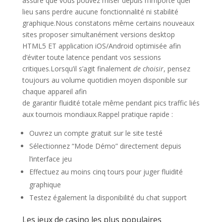
assure que vous pouvez miser depuis n’importe quel
lieu sans perdre aucune fonctionnalité ni stabilité
graphique.Nous constatons même certains nouveaux
sites proposer simultanément versions desktop
HTML5 ET application iOS/Android optimisée afin
d’éviter toute latence pendant vos sessions
critiques.Lorsqu’il s’agit finalement
de choisir
, pensez
toujours au volume quotidien moyen disponible sur
chaque appareil afin
de garantir fluidité totale même pendant pics traffic liés
aux tournois mondiaux.Rappel pratique rapide :
Ouvrez un compte gratuit sur le site testé
Sélectionnez “Mode Démo” directement depuis
l’interface jeu
Effectuez au moins cinq tours pour juger fluidité
graphique
Testez également la disponibilité du chat support
Les jeux de casino les plus populaires