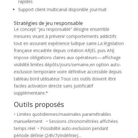
rapides
Support client multicanal disponible jour/nuit
Stratégies de jeu responsable
Le concept “jeu responsable” désigne ensemble
mesures visant à prévenir comportements addictifs
tout en assurant expérience ludique saine.La législation
française encadrée depuis création ARJEL puis ANJ
impose obligations claires aux opérateurs — affichage
visibilité limites dépôts/jours/semaine,en option auto-
exclusion temporaire voire définitive accessible depuis
tableau bord utilisateur.Tous ces outils doivent être
faciles activation directe sans justificatif
supplémentaire.*
Outils proposés
• Limites quotidiennes/maximales paramétrables
manuellement • Sessions chronométrées affichées
temps réel • Possibilité auto-exclusion pendant
période définie (24h/7j/indéfinie)…