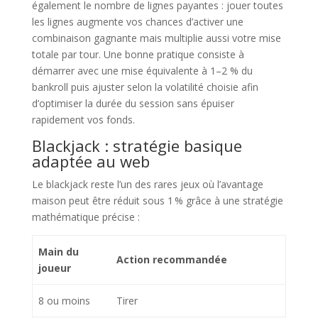
également le nombre de lignes payantes : jouer toutes
les lignes augmente vos chances d’activer une
combinaison gagnante mais multiplie aussi votre mise
totale par tour. Une bonne pratique consiste à
démarrer avec une mise équivalente à 1–2 % du
bankroll puis ajuster selon la volatilité choisie afin
d’optimiser la durée du session sans épuiser
rapidement vos fonds.
Blackjack : stratégie basique
adaptée au web
Le blackjack reste l’un des rares jeux où l’avantage
maison peut être réduit sous 1 % grâce à une stratégie
mathématique précise :
Main du
Action recommandée
joueur
8 ou moins
Tirer