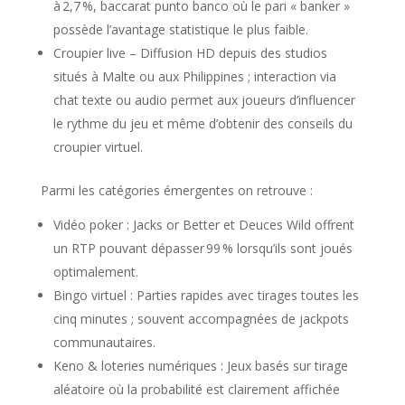
à 2,7 %, baccarat punto banco où le pari « banker »
possède l’avantage statistique le plus faible.
Croupier live – Diffusion HD depuis des studios
situés à Malte ou aux Philippines ; interaction via
chat texte ou audio permet aux joueurs d’influencer
le rythme du jeu et même d’obtenir des conseils du
croupier virtuel.
Parmi les catégories émergentes on retrouve :
Vidéo poker : Jacks or Better et Deuces Wild offrent
un RTP pouvant dépasser 99 % lorsqu’ils sont joués
optimalement.
Bingo virtuel : Parties rapides avec tirages toutes les
cinq minutes ; souvent accompagnées de jackpots
communautaires.
Keno & loteries numériques : Jeux basés sur tirage
aléatoire où la probabilité est clairement affichée