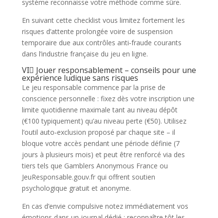
système reconnaisse votre méthode comme sûre.
En suivant cette checklist vous limitez fortement les
risques d’attente prolongée voire de suspension
temporaire due aux contrôles anti‑fraude courants
dans l’industrie française du jeu en ligne.
VI️⃣ Jouer responsablement – conseils pour une
expérience ludique sans risques
Le jeu responsable commence par la prise de
conscience personnelle : fixez dès votre inscription une
limite quotidienne maximale tant au niveau dépôt
(€100 typiquement) qu’au niveau perte (€50). Utilisez
l’outil auto‑exclusion proposé par chaque site – il
bloque votre accès pendant une période définie (7
jours à plusieurs mois) et peut être renforcé via des
tiers tels que Gamblers Anonymous France ou
JeuResponsable.gouv.fr qui offrent soutien
psychologique gratuit et anonyme.
En cas d’envie compulsive notez immédiatement vos
émotions dans un journal dédié ; reconnaître tôt les