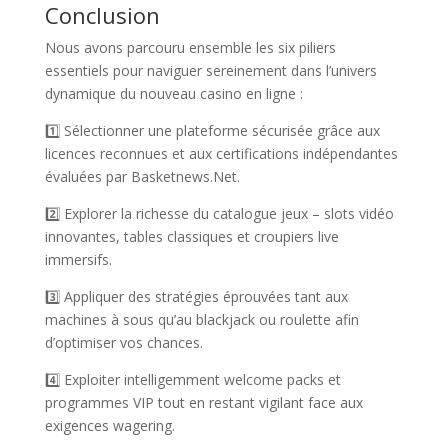
Conclusion
Nous avons parcouru ensemble les six piliers
essentiels pour naviguer sereinement dans l’univers
dynamique du nouveau casino en ligne :
1️⃣ Sélectionner une plateforme sécurisée grâce aux
licences reconnues et aux certifications indépendantes
évaluées par Basketnews.Net.
2️⃣ Explorer la richesse du catalogue jeux – slots vidéo
innovantes, tables classiques et croupiers live
immersifs.
3️⃣ Appliquer des stratégies éprouvées tant aux
machines à sous qu’au blackjack ou roulette afin
d’optimiser vos chances.
4️⃣ Exploiter intelligemment welcome packs et
programmes VIP tout en restant vigilant face aux
exigences wagering.