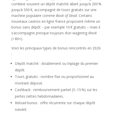
combine souvent un dépôt matché allant jusqu’à 200 %
jusqu’à 500 €, accompagné de tours gratuits sur une
machine populaire comme
Book of Dead
. Certains
nouveaux casinos en ligne france proposent même un
bonus sans dépôt – par exemple 10 € gratuits – mais il
s’accompagne presque toujours d’un wagering élevé
(> 80×).
Voici les principaux types de bonus rencontrés en 2026
:
Dépôt matché : doublement ou triplage du premier
dépôt.
Tours gratuits : nombre fixe ou proportionnel au
montant déposé.
Cashback : remboursement partiel (5–15 %) sur les
pertes nettes hebdomadaires.
Reload bonus : offre récurrente sur chaque dépôt
suivant.