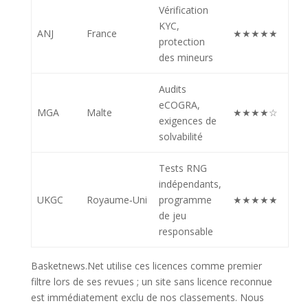
Vérification
KYC,
ANJ
France
★★★★★
protection
des mineurs
Audits
eCOGRA,
MGA
Malte
★★★★☆
exigences de
solvabilité
Tests RNG
indépendants,
UKGC
Royaume‑Uni
programme
★★★★★
de jeu
responsable
Basketnews.Net utilise ces licences comme premier
filtre lors de ses revues ; un site sans licence reconnue
est immédiatement exclu de nos classements. Nous