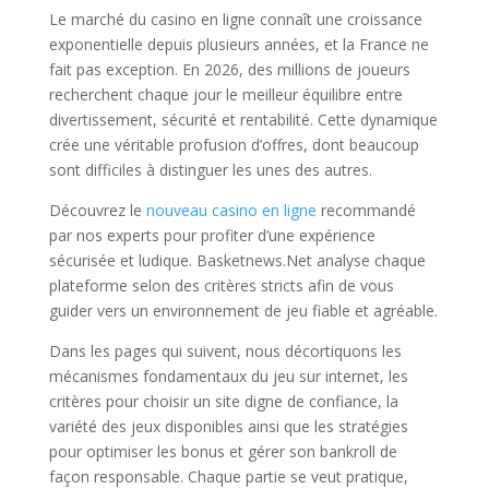
Le marché du casino en ligne connaît une croissance
exponentielle depuis plusieurs années, et la France ne
fait pas exception. En 2026, des millions de joueurs
recherchent chaque jour le meilleur équilibre entre
divertissement, sécurité et rentabilité. Cette dynamique
crée une véritable profusion d’offres, dont beaucoup
sont difficiles à distinguer les unes des autres.
Découvrez le
nouveau casino en ligne
recommandé
par nos experts pour profiter d’une expérience
sécurisée et ludique. Basketnews.Net analyse chaque
plateforme selon des critères stricts afin de vous
guider vers un environnement de jeu fiable et agréable.
Dans les pages qui suivent, nous décortiquons les
mécanismes fondamentaux du jeu sur internet, les
critères pour choisir un site digne de confiance, la
variété des jeux disponibles ainsi que les stratégies
pour optimiser les bonus et gérer son bankroll de
façon responsable. Chaque partie se veut pratique,