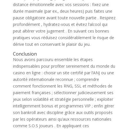
distance émotionnelle avec vos sessions : fixez une
durée maximale (par ex., deux heures) puis faites une
pause obligatoire avant toute nouvelle partie . Respirez
profondément , hydratez‑vous et évitez l’alcool qui
peut altérer votre jugement . En suivant ces bonnes
pratiques vous réduisez considérablement le risque de
dérive tout en conservant le plaisir du jeu.
Conclusion
Nous avons parcouru ensemble les étapes
indispensables pour profiter sereinement du monde du
casino en ligne : choisir un site certifié par l’ANJ ou une
autorité internationale reconnue ; comprendre
comment fonctionnent les RNG, SSL et méthodes de
paiement françaises ; sélectionner judicieusement ses
jeux selon volatilité et stratégie personnelle ; exploiter
intelligemment bonus et programmes VIP ; enfin gérer
son bankroll avec discipline grâce aux outils proposés
par les opérateurs ainsi qu’aux ressources nationales
comme S.O.S Joueurs . En appliquant ces