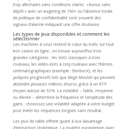
trop alléchants sans conditions claires : « bonus sans
dépôt » avec un wagering de 100× ou l’absence totale
de politique de confidentialité sont souvent des
signaux d’alarme indiquant une offre douteuse.
Les types de jeux disponibles et comment les
sélectionner
Les machines à sous restent le cœur du trafic sur tout
bon casino en ligne ; on trouve aujourd’hui trois
grandes catégories : les slots classiques à trois
rouleaux, les vidéo‑slots à cinq rouleaux avec thèmes
cinématographiques (exemple :
Starburst
), et les
jackpots progressifs tels que
Mega Moolah
qui peuvent
atteindre plusieurs millions d’euros grâce à un RTP
moyen autour de 92 %. La volatilité – faible, moyenne
ou élevée – détermine la fréquence et l’amplitude des
gains ; choisissez une volatilité adaptée à votre budget
pour éviter les séquences longues sans résultat.
Les jeux de table offrent quant à eux davantage
d’interaction stratégique. La roulette européenne (avec