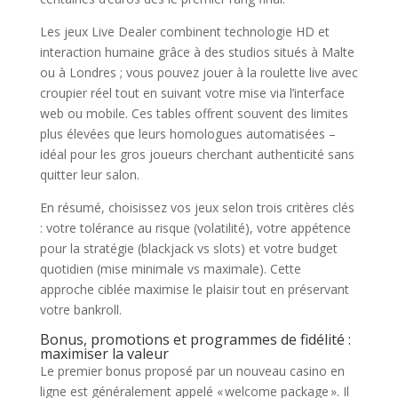
Les jeux Live Dealer combinent technologie HD et
interaction humaine grâce à des studios situés à Malte
ou à Londres ; vous pouvez jouer à la roulette live avec
croupier réel tout en suivant votre mise via l’interface
web ou mobile. Ces tables offrent souvent des limites
plus élevées que leurs homologues automatisées –
idéal pour les gros joueurs cherchant authenticité sans
quitter leur salon.
En résumé, choisissez vos jeux selon trois critères clés
: votre tolérance au risque (volatilité), votre appétence
pour la stratégie (blackjack vs slots) et votre budget
quotidien (mise minimale vs maximale). Cette
approche ciblée maximise le plaisir tout en préservant
votre bankroll.
Bonus, promotions et programmes de fidélité :
maximiser la valeur
Le premier bonus proposé par un nouveau casino en
ligne est généralement appelé « welcome package ». Il