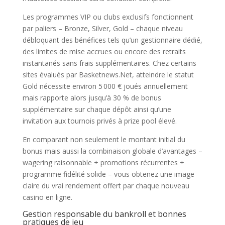
Les programmes VIP ou clubs exclusifs fonctionnent
par paliers – Bronze, Silver, Gold – chaque niveau
débloquant des bénéfices tels qu’un gestionnaire dédié,
des limites de mise accrues ou encore des retraits
instantanés sans frais supplémentaires. Chez certains
sites évalués par Basketnews.Net, atteindre le statut
Gold nécessite environ 5 000 € joués annuellement
mais rapporte alors jusqu’à 30 % de bonus
supplémentaire sur chaque dépôt ainsi qu’une
invitation aux tournois privés à prize pool élevé.
En comparant non seulement le montant initial du
bonus mais aussi la combinaison globale d’avantages –
wagering raisonnable + promotions récurrentes +
programme fidélité solide – vous obtenez une image
claire du vrai rendement offert par chaque nouveau
casino en ligne.
Gestion responsable du bankroll et bonnes
pratiques de jeu