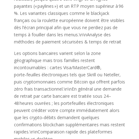
payantes (« paylines ») et un RTP moyen supérieur à 96
%. Les variantes classiques comme le blackjack
français ou la roulette européenne doivent être visibles
dès l’écran principal afin que vous ne perdiez pas de
temps à fouiller dans les menus.\n\nAnalyse des
méthodes de paiement sécurisées & temps de retrait
Les options bancaires varient selon la zone
géographique mais trois familles restent
incontournables : cartes Visa/MasterCard®,
porte‑feuilles électroniques tels que Skrill ou Neteller,
puis cryptomonnaies comme Bitcoin qui offrent parfois
zéro frais transactionnel.\n\nEn général une demande
de retrait par carte bancaire est traitée sous 24–
48 heures ouvrées ; les portefeuilles électroniques
peuvent créditer votre compte immédiatement alors
que les crypto‑débits demandent quelques
confirmations blockchain supplémentaires mais restent
rapides.\n\nComparaison rapide des plateformes
mobiles vs desktop