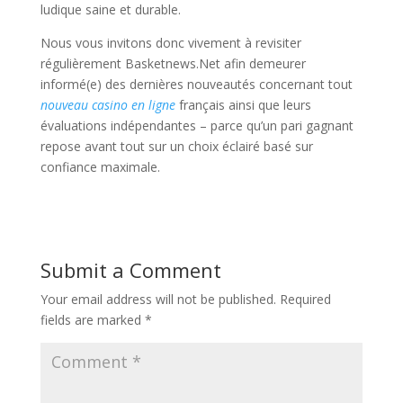
ludique saine et durable.​
Nous vous invitons donc vivement à revisiter
régulièrement Basketnews.Net afin demeurer
informé(e) des dernières nouveautés concernant tout
nouveau casino en ligne
français ainsi que leurs
évaluations indépendantes – parce qu’un pari gagnant
repose avant tout sur un choix éclairé basé sur
confiance maximale.​
Submit a Comment
Your email address will not be published.
Required
fields are marked
*