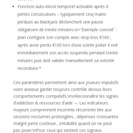
Fonction auto‑block temporel activable après X
pertes consécutives – typiquement cinq mains
perdues au blackjack déclenchent une pause
obligatoire de trente minutes.\n>`Exemple concret` :
Jean configure son compte avec stop loss €100 ;
après avoir perdu €100 lors d’une soirée poker il voit
immédiatement son accès suspendu pendant trente
minutes puis doit valider manuellement sa volonté
reconduire.*
Ces paramètres permettent ainsi aux joueurs impulsifs
voire anxieux garder toujours contrôle dessus leurs
comportements compulsifs.\n\nReconnaître les signes
d’addiction & ressources d’aide → Les indicateurs
majeurs comprennent insomnie récurrente liée aux
sessions nocturnes prolongées , dépenses croissantes
malgré perte continue , irritabilité quand on ne peut
pas jouer.\nPour ceux qui sentent ces signaux