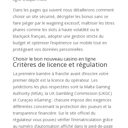
Dans les pages qui suivent nous détaillerons comment
choisir un site sécurisé, décrypter les bonus sans se
faire piéger par le wagering excessif, maîtriser les titres
phares comme les slots à haute volatilité ou le
blackjack français, adopter une gestion stricte du
budget et optimiser l’expérience sur mobile tout en
protégeant vos données personnelles.
Choisir le bon nouveau casino en ligne
Critères de licence et régulation
La première barrière à franchir avant d’inscrire votre
premier dépôt est la licence du opérateur. Les
juridictions les plus respectées sont la Malta Gaming
Authority (MGA), la UK Gambling Commission (UKGC)
et Curaçao eGaming ; chacune impose des exigences
différentes concernant la protection des joueurs et la
transparence financière. Sur le site officiel du
régulateur vous pouvez vérifier l’immatriculation grâce
au numéro d’autorisation affiché dans le pied‑de‑page