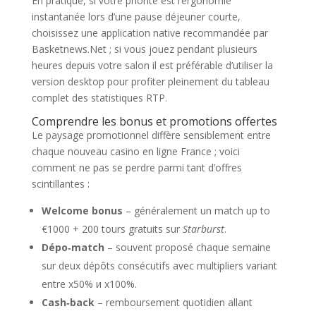
En pratique, si votre priorité est l’ergonomie
instantanée lors d’une pause déjeuner courte,
choisissez une application native recommandée par
Basketnews.Net ; si vous jouez pendant plusieurs
heures depuis votre salon il est préférable d’utiliser la
version desktop pour profiter pleinement du tableau
complet des statistiques RTP.
Comprendre les bonus et promotions offertes
Le paysage promotionnel diffère sensiblement entre
chaque nouveau casino en ligne France ; voici
comment ne pas se perdre parmi tant d’offres
scintillantes :
Welcome bonus
– généralement un match up to
€1000 + 200 tours gratuits sur
Starburst
.
Dépo‑match
– souvent proposé chaque semaine
sur deux dépôts consécutifs avec multipliers variant
entre x50% и x100%.
Cash‑back
– remboursement quotidien allant