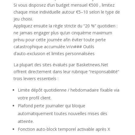
Si vous disposez d’un budget mensuel €500 , limitez
chaque mise individuelle autour €5–10 selon le type de
jeu choisi.
Appliquez ensuite la règle stricte du “20 %” quotidien :
ne jamais engager plus qu’un cinquième maximum
prévu pour cette journée afin éviter toute perte
catastrophique accumulée.\n\n### Outils
d’auto‑exclusion et limites personnalisées
La plupart des sites évalués par Basketnews.Net
offrent directement dans leur rubrique “responsabilité”
trois leviers essentiels :
Limite dépôt quotidienne / hebdomadaire fixable via
votre profil client.
Plafond perte journalier qui bloque
automatiquement toutes nouvelles mises dès
atteinte.
Fonction auto‑block temporel activable après X