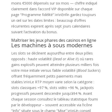
moins €5000 dépensés sur six mois — chiffre indiqué
clairement dans l’accord VIP disponible sur chaque
page “Programme fidélité”.\n\nEnfin gardez toujours
un œil sur les dates limites : beaucoup d’offres
récurrentes expirent après sept jours calendaires
suivant l’activation du bonus.
Maîtriser les jeux phares des casinos en ligne
Les machines à sous modernes
Les slots se déclinent aujourd’hui entre deux pôles
opposés : haute volatilité (
Dead or Alive II
) où rares
gains explosifs peuvent atteindre plusieurs milliers fois
votre mise initiale versus faible volatilité (
Blood Suckers
)
offrant fréquemment petits paiements mais
stables.\n\nLe RTP moyen varie selon la catégorie :
slots classiques ≈97 %, slots vidéo ≈96 %, jackpots
progressifs peuvent descendre jusqu’à94 %. Avant
chaque session consultez le tableau statistique fourni
par le développeur – souvent accessible via l’icône
“Info” située sous le champ “Mise”.\n\nUn conseil