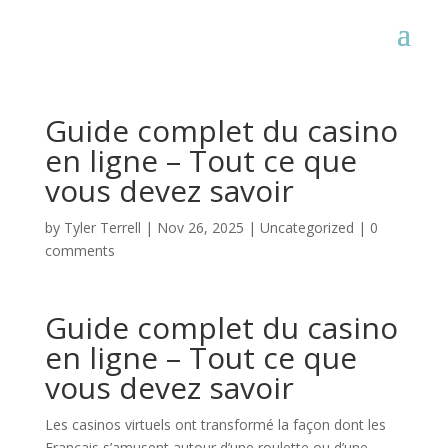
Guide complet du casino
en ligne – Tout ce que
vous devez savoir
by
Tyler Terrell
|
Nov 26, 2025
|
Uncategorized
|
0
comments
Guide complet du casino
en ligne – Tout ce que
vous devez savoir
Les casinos virtuels ont transformé la façon dont les
Français s’amusent autour d’une roulette ou d’une