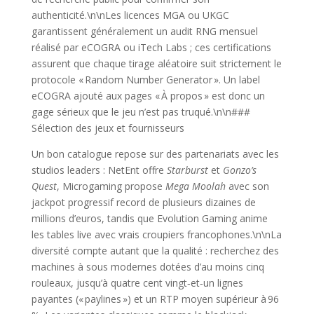
authenticité.\n\nLes licences MGA ou UKGC
garantissent généralement un audit RNG mensuel
réalisé par eCOGRA ou iTech Labs ; ces certifications
assurent que chaque tirage aléatoire suit strictement le
protocole « Random Number Generator ». Un label
eCOGRA ajouté aux pages « À propos » est donc un
gage sérieux que le jeu n’est pas truqué.\n\n###
Sélection des jeux et fournisseurs
Un bon catalogue repose sur des partenariats avec les
studios leaders : NetEnt offre
Starburst
et
Gonzo’s
Quest
, Microgaming propose
Mega Moolah
avec son
jackpot progressif record de plusieurs dizaines de
millions d’euros, tandis que Evolution Gaming anime
les tables live avec vrais croupiers francophones.\n\nLa
diversité compte autant que la qualité : recherchez des
machines à sous modernes dotées d’au moins cinq
rouleaux, jusqu’à quatre cent vingt‑et‑un lignes
payantes (« paylines ») et un RTP moyen supérieur à 96