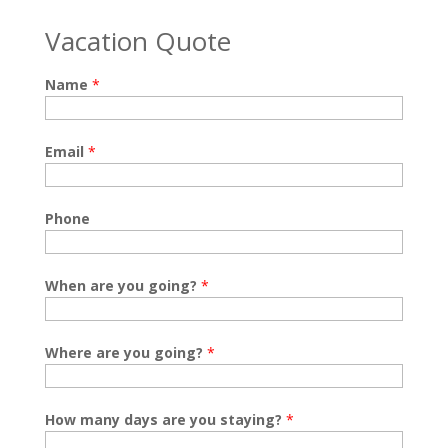
Vacation Quote
Name
*
Email
*
Phone
When are you going?
*
Where are you going?
*
How many days are you staying?
*