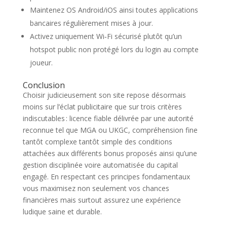
Maintenez OS Android/iOS ainsi toutes applications
bancaires régulièrement mises à jour.
Activez uniquement Wi‑Fi sécurisé plutôt qu’un
hotspot public non protégé lors du login au compte
joueur.
Conclusion
Choisir judicieusement son site repose désormais
moins sur l’éclat publicitaire que sur trois critères
indiscutables : licence fiable délivrée par une autorité
reconnue tel que MGA ou UKGC, compréhension fine
tantôt complexe tantôt simple des conditions
attachées aux différents bonus proposés ainsi qu’une
gestion disciplinée voire automatisée du capital
engagé.​ En respectant ces principes fondamentaux
vous maximisez non seulement vos chances
financières mais surtout assurez une expérience
ludique saine et durable.​