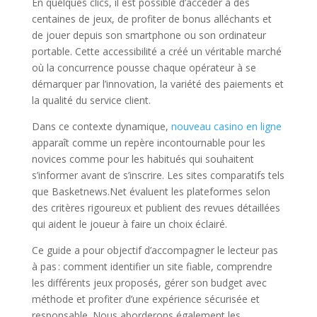
En quelques clics, il est possible d’accéder à des
centaines de jeux, de profiter de bonus alléchants et
de jouer depuis son smartphone ou son ordinateur
portable. Cette accessibilité a créé un véritable marché
où la concurrence pousse chaque opérateur à se
démarquer par l’innovation, la variété des paiements et
la qualité du service client.
Dans ce contexte dynamique,
nouveau casino en ligne
apparaît comme un repère incontournable pour les
novices comme pour les habitués qui souhaitent
s’informer avant de s’inscrire. Les sites comparatifs tels
que Basketnews.Net évaluent les plateformes selon
des critères rigoureux et publient des revues détaillées
qui aident le joueur à faire un choix éclairé.
Ce guide a pour objectif d’accompagner le lecteur pas
à pas : comment identifier un site fiable, comprendre
les différents jeux proposés, gérer son budget avec
méthode et profiter d’une expérience sécurisée et
responsable. Nous aborderons également les