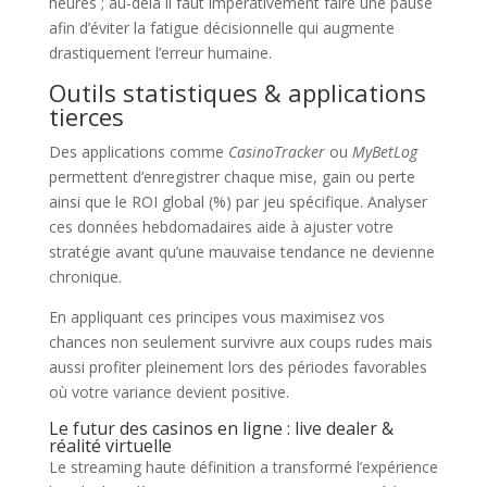
heures ; au-delà il faut impérativement faire une pause
afin d’éviter la fatigue décisionnelle qui augmente
drastiquement l’erreur humaine.
Outils statistiques & applications
tierces
Des applications comme
CasinoTracker
ou
MyBetLog
permettent d’enregistrer chaque mise, gain ou perte
ainsi que le ROI global (%) par jeu spécifique. Analyser
ces données hebdomadaires aide à ajuster votre
stratégie avant qu’une mauvaise tendance ne devienne
chronique.
En appliquant ces principes vous maximisez vos
chances non seulement survivre aux coups rudes mais
aussi profiter pleinement lors des périodes favorables
où votre variance devient positive.
Le futur des casinos en ligne : live dealer &
réalité virtuelle
Le streaming haute définition a transformé l’expérience