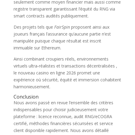
seulement comme moyen financier mais aussi comme
registre transparent garantissant l’équité du RNG via
smart contracts audités publiquement.
Des projets tels que
FairSpin
proposent ainsi aux
joueurs français l’assurance qu’aucune partie n’est
manipulée puisque chaque résultat est inscrit
immuable sur Ethereum.
Ainsi combinant croupiers réels, environnements
virtuels ultra‑réalistes et transactions décentralisées ,
le nouveau casino en ligne 2026 promet une
expérience où sécurité, équité et immersion cohabitent
harmonieusement.
Conclusion
Nous avons passé en revue l’ensemble des critères
indispensables pour choisir judicieusement votre
plateforme : licence reconnue, audit RNG/eCOGRA
certifié, méthodes financières sécurisées et service
client disponible rapidement. Nous avons détaillé