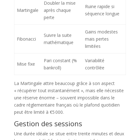
Doubler la mise
Ruine rapide si
Martingale
après chaque
séquence longue
perte
Gains modestes
Suivre la suite
Fibonacci
mais pertes
mathématique
limitées
Pari constant (%
Variabilité
Mise fixe
bankroll)
contrôlée
La Martingale attire beaucoup grâce à son aspect
« récupérer tout instantanément », mais elle nécessite
une réserve énorme – souvent impossible dans le
cadre réglementaire français où le plafond quotidien
peut être limité à €5 000.
Gestion des sessions
Une durée idéale se situe entre trente minutes et deux