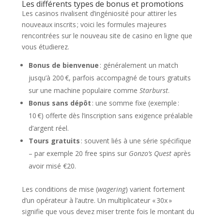
Les différents types de bonus et promotions
Les casinos rivalisent d’ingéniosité pour attirer les
nouveaux inscrits ; voici les formules majeures
rencontrées sur le nouveau site de casino en ligne que
vous étudierez.
Bonus de bienvenue
: généralement un match
jusqu’à 200 €, parfois accompagné de tours gratuits
sur une machine populaire comme
Starburst
.
Bonus sans dépôt
: une somme fixe (exemple :
10 €) offerte dès l’inscription sans exigence préalable
d’argent réel.
Tours gratuits
: souvent liés à une série spécifique
– par exemple 20 free spins sur
Gonzo’s Quest
après
avoir misé €20.
Les conditions de mise (
wagering
) varient fortement
d’un opérateur à l’autre. Un multiplicateur « 30x »
signifie que vous devez miser trente fois le montant du