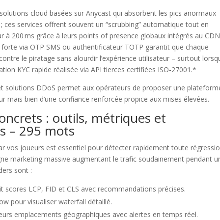
 solutions cloud basées sur Anycast qui absorbent les pics anormaux
ale ; ces services offrent souvent un “scrubbing” automatique tout en
 à 200 ms grâce à leurs points of presence globaux intégrés au CD
n forte via OTP SMS ou authentificateur TOTP garantit que chaque
tre le piratage sans alourdir l’expérience utilisateur – surtout lorsqu’
ation KYC rapide réalisée via API tierces certifiées ISO‑27001.*
 et solutions DDoS permet aux opérateurs de proposer une plateform
eur mais bien d’une confiance renforcée propice aux mises élevées.
ncrets : outils, métriques et
ts – 295 mots
ar vos joueurs est essentiel pour détecter rapidement toute régressi
pagne marketing massive augmentant le trafic soudainement pendant u
ders sont :
it scores LCP, FID et CLS avec recommandations précises.
 pour visualiser waterfall détaillé.
sieurs emplacements géographiques avec alertes en temps réel.