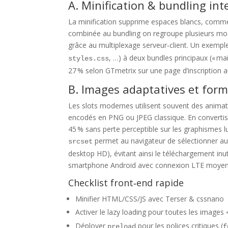
A. Minification & bundling int
La minification supprime espaces blancs, comment
combinée au bundling on regroupe plusieurs mod
grâce au multiplexage serveur‑client. Un exemple
, …) à deux bundles principaux (« ma
styles.css
27 % selon GTmetrix sur une page d’inscription
B. Images adaptatives et for
Les slots modernes utilisent souvent des animati
encodés en PNG ou JPEG classique. En converti
45 % sans perte perceptible sur les graphisme
permet au navigateur de sélectionner aut
srcset
desktop HD), évitant ainsi le téléchargement inu
smartphone Android avec connexion LTE moyen
Checklist front‑end rapide
Minifier HTML/CSS/JS avec Terser & cssnano
Activer le lazy loading pour toutes les images
Déployer
pour les polices critiques (
preload
f