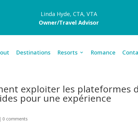
Linda Hyde, CTA, VTA
Owner/Travel Advisor
out
Destinations
Resorts
Romance
Conta
ent exploiter les plateformes 
apides pour une expérience
|
0 comments