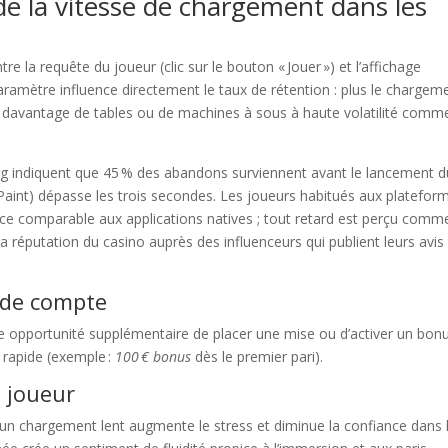
de la vitesse de chargement dans les
la requête du joueur (clic sur le bouton « Jouer ») et l’affichage
ramètre influence directement le taux de rétention : plus le chargem
ore davantage de tables ou de machines à sous à haute volatilité comm
g indiquent que 45 % des abandons surviennent avant le lancement d
 Paint) dépasse les trois secondes. Les joueurs habitués aux platefor
ce comparable aux applications natives ; tout retard est perçu comm
 réputation du casino auprès des influenceurs qui publient leurs avis
nde compte
 opportunité supplémentaire de placer une mise ou d’activer un bon
 rapide (exemple :
100 € bonus
dès le premier pari).
e joueur
 : un chargement lent augmente le stress et diminue la confiance dans 