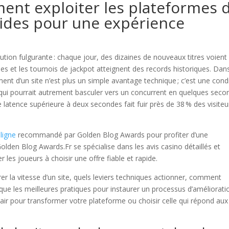
ent exploiter les plateformes 
apides pour une expérience
tion fulgurante : chaque jour, des dizaines de nouveaux titres voient 
nes et les tournois de jackpot atteignent des records historiques. Dan
ent d’un site n’est plus un simple avantage technique ; c’est une cond
r qui pourrait autrement basculer vers un concurrent en quelques sec
latence supérieure à deux secondes fait fuir près de 38 % des visiteu
ligne
recommandé par Golden Blog Awards pour profiter d’une
lden Blog Awards.Fr se spécialise dans les avis casino détaillés et
les joueurs à choisir une offre fiable et rapide.
la vitesse d’un site, quels leviers techniques actionner, comment
 que les meilleures pratiques pour instaurer un processus d’améliorati
lair pour transformer votre plateforme ou choisir celle qui répond aux