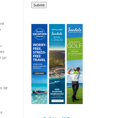
Submit
ent
e
u
mes
e un
us de
la