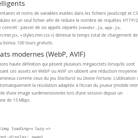
elligents
aires et noms de variables inutiles dans les fichiers JavaScript et CS
ules en un seul fichier afin de réduire le nombre de requêtes HTTP/
 concret : passer de six appels séparés (
,
,
vendor.js
app.js
in.min.js», « styles.min.css ») diminue le temps total de chargement de
 au bonus
100 tours gratuits
.
mats modernes (WebP, AVIF)
ons haute définition qui pèsent plusieurs mégaoctets lorsqu’ils sont
ssant ces assets en WebP ou AVIF on obtient une réduction moyenne
s lumineux comme ceux du jeu
Starburst
ou
Divine Fortune
. L’utilisation
omatiquement la résolution adaptée à l’écran du joueur (mobile reti
tile d’une image surdimensionnée lors d’une session depuis un
ne de 15 Mbps.
<img loading=« lazy »>
)
ont-display: swap