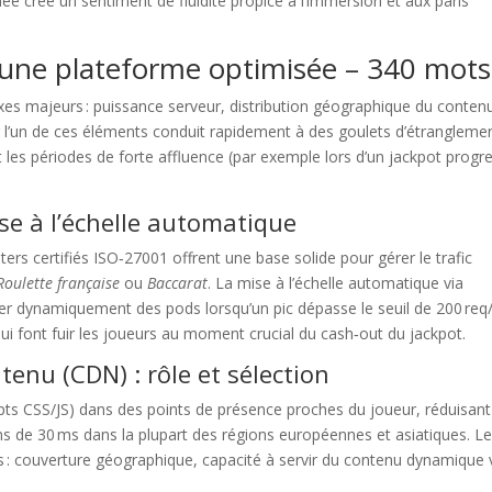
ée crée un sentiment de fluidité propice à l’immersion et aux paris
 d’une plateforme optimisée – 340 mots
xes majeurs : puissance serveur, distribution géographique du contenu
r l’un de ces éléments conduit rapidement à des goulets d’étrangleme
 les périodes de forte affluence (par exemple lors d’un jackpot progre
se à l’échelle automatique
rs certifiés ISO‑27001 offrent une base solide pour gérer le trafic
Roulette française
ou
Baccarat
. La mise à l’échelle automatique via
r dynamiquement des pods lorsqu’un pic dépasse le seuil de 200 req
qui font fuir les joueurs au moment crucial du cash‑out du jackpot.
tenu (CDN) : rôle et sélection
pts CSS/JS) dans des points de présence proches du joueur, réduisant
de 30 ms dans la plupart des régions européennes et asiatiques. L
lés : couverture géographique, capacité à servir du contenu dynamique 