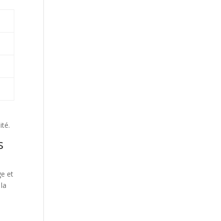
ité.
s
ge et
 la