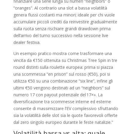
finanziare una serie lunga su numeri “neighbors” o
“oranges”. Al contrario una slot a bassa volatilità
genera flussi costanti ma minori; ideale per chi vuole
accumulare piccoli crediti da reinvestire gradualmente
sulla ruota senza rischiare grandi drawdown prima
dell’arrivo del turno successivo nella sessione live
dealer festiva.
Un esempio pratico mostra come trasformare una
vincita da €150 ottenuta su Christmas Tree Spin in tre
round distinti sulla roulette europea: prima si piazza
una scommessa “en prison” sul rosso (€50), poi si
utilizza €50 su una combinazione “six line”, infine gli
ultimi €50 vengono destinati ad un “neighbors” sul
numero 17 con payout potenziale del 17×». La
diversificazione tra scommesse interne ed esterne
consente di massimizzare l’EV complessivo sfruttando
sia la volatilità delle slot sia le quote favorevoli offerte
dal zero singolo europeo durante le feste natalizie.”
Volatilità bassa vs alta: quale