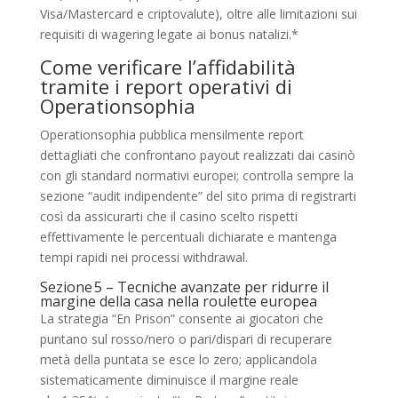
Visa/Mastercard e criptovalute), oltre alle limitazioni sui
requisiti di wagering legate ai bonus natalizi.*
Come verificare l’affidabilità
tramite i report operativi di
Operationsophia
Operationsophia pubblica mensilmente report
dettagliati che confrontano payout realizzati dai casinò
con gli standard normativi europei; controlla sempre la
sezione “audit indipendente” del sito prima di registrarti
così da assicurarti che il casino scelto rispetti
effettivamente le percentuali dichiarate e mantenga
tempi rapidi nei processi withdrawal.
Sezione 5 – Tecniche avanzate per ridurre il
margine della casa nella roulette europea
La strategia “En Prison” consente ai giocatori che
puntano sul rosso/nero o pari/dispari di recuperare
metà della puntata se esce lo zero; applicandola
sistematicamente diminuisce il margine reale