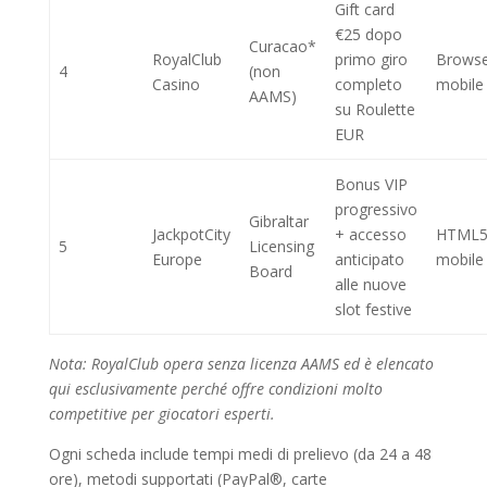
Gift card
€25 dopo
Curacao*
RoyalClub
primo giro
Brows
4
(non
Casino
completo
mobile
AAMS)
su Roulette
EUR
Bonus VIP
progressivo
Gibraltar
JackpotCity
+ accesso
HTML
5
Licensing
Europe
anticipato
mobile
Board
alle nuove
slot festive
Nota: RoyalClub opera senza licenza AAMS ed è elencato
qui esclusivamente perché offre condizioni molto
competitive per giocatori esperti.
Ogni scheda include tempi medi di prelievo (da 24 a 48
ore), metodi supportati (PayPal®, carte