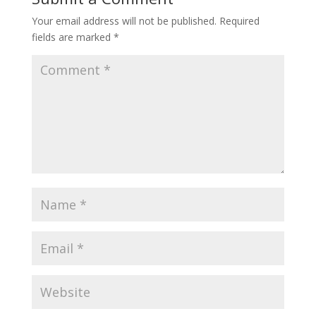
Your email address will not be published.
Required
fields are marked
*