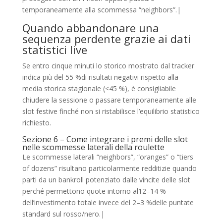
temporaneamente alla scommessa “neighbors”.|
Quando abbandonare una
sequenza perdente grazie ai dati
statistici live
Se entro cinque minuti lo storico mostrato dal tracker
indica più del 55 %​di risultati negativi rispetto alla
media storica stagionale (<45 %), è consigliabile
chiudere la sessione o passare temporaneamente alle
slot festive finché non si ristabilisce l’equilibrio statistico
richiesto.
Sezione 6 – Come integrare i premi delle slot
nelle scommesse laterali della roulette
Le scommesse laterali “neighbors”, “oranges” o “tiers
of dozens” risultano particolarmente redditizie quando
parti da un bankroll potenziato dalle vincite delle slot
perché permettono quote intorno al​12–14 %​
dell’investimento totale invece del ​2–3 %​delle puntate
standard sul rosso/nero.|