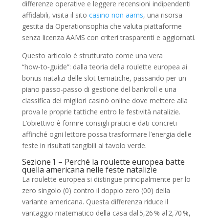
differenze operative e leggere recensioni indipendenti
affidabili, visita il sito
casino non aams
, una risorsa
gestita da Operationsophia che valuta piattaforme
senza licenza AAMS con criteri trasparenti e aggiornati.
Questo articolo è strutturato come una vera
“how‑to‑guide”: dalla teoria della roulette europea ai
bonus natalizi delle slot tematiche, passando per un
piano passo‑passo di gestione del bankroll e una
classifica dei migliori casinò online dove mettere alla
prova le proprie tattiche entro le festività natalizie.
L’obiettivo è fornire consigli pratici e dati concreti
affinché ogni lettore possa trasformare l’energia delle
feste in risultati tangibili al tavolo verde.
Sezione 1 – Perché la roulette europea batte
quella americana nelle feste natalizie
La roulette europea si distingue principalmente per lo
zero singolo (0) contro il doppio zero (00) della
variante americana. Questa differenza riduce il
vantaggio matematico della casa dal 5,26 % al 2,70 %,