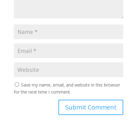
Save my name, email, and website in this browser
for the next time I comment.