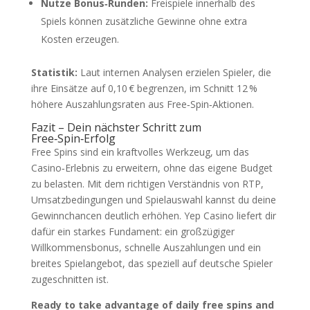
Nutze Bonus‑Runden:
Freispiele innerhalb des
Spiels können zusätzliche Gewinne ohne extra
Kosten erzeugen.
Statistik:
Laut internen Analysen erzielen Spieler, die
ihre Einsätze auf 0,10 € begrenzen, im Schnitt 12 %
höhere Auszahlungsraten aus Free‑Spin‑Aktionen.
Fazit – Dein nächster Schritt zum
Free‑Spin‑Erfolg
Free Spins sind ein kraftvolles Werkzeug, um das
Casino‑Erlebnis zu erweitern, ohne das eigene Budget
zu belasten. Mit dem richtigen Verständnis von RTP,
Umsatzbedingungen und Spielauswahl kannst du deine
Gewinnchancen deutlich erhöhen. Yep Casino liefert dir
dafür ein starkes Fundament: ein großzügiger
Willkommensbonus, schnelle Auszahlungen und ein
breites Spielangebot, das speziell auf deutsche Spieler
zugeschnitten ist.
Ready to take advantage of daily free spins and