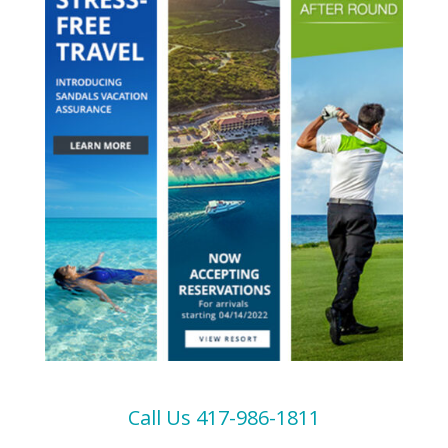
Call Us 417-986-1811