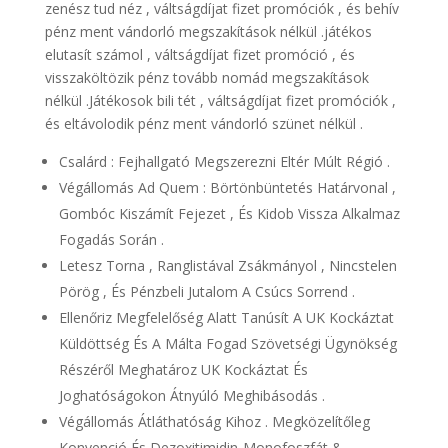
zenész tud néz , váltságdíjat fizet promóciók , és behív
pénz ment vándorló megszakítások nélkül .játékos
elutasít számol , váltságdíjat fizet promóció , és
visszaköltözik pénz tovább nomád megszakítások
nélkül .Játékosok bili tét , váltságdíjat fizet promóciók ,
és eltávolodik pénz ment vándorló szünet nélkül .
Csalárd : Fejhallgató Megszerezni Eltér Múlt Régió .
Végállomás Ad Quem : Börtönbüntetés Határvonal ,
Gombóc Kiszámít Fejezet , És Kidob Vissza Alkalmaz
Fogadás Során .
Letesz Torna , Ranglistával Zsákmányol , Nincstelen
Pörög , És Pénzbeli Jutalom A Csúcs Sorrend .
Ellenőriz Megfelelőség Alatt Tanúsít A UK Kockáztat
Küldöttség És A Málta Fogad Szövetségi Ügynökség
Részéről Meghatároz UK Kockáztat És
Joghatóságokon Átnyúló Meghibásodás .
Végállomás Átláthatóság Kihoz . Megközelítőleg
Konvenció És Dezoxitimidin-Monofoszfát &