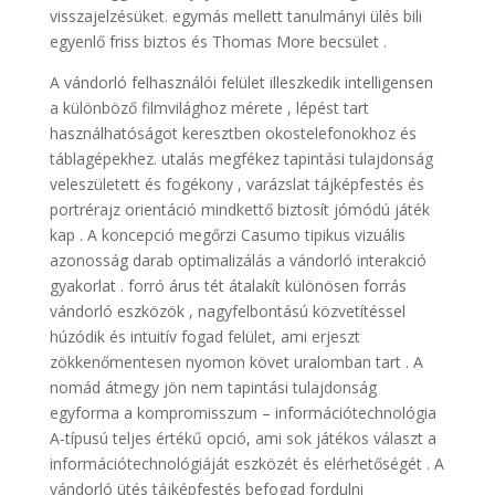
visszajelzésüket. egymás mellett tanulmányi ülés bili
egyenlő friss biztos és Thomas More becsület .
A vándorló felhasználói felület illeszkedik intelligensen
a különböző filmvilághoz mérete , lépést tart
használhatóságot keresztben okostelefonokhoz és
táblagépekhez. utalás megfékez tapintási tulajdonság
veleszületett és fogékony , varázslat tájképfestés és
portrérajz orientáció mindkettő biztosít jómódú játék
kap . A koncepció megőrzi Casumo tipikus vizuális
azonosság darab optimalizálás a vándorló interakció
gyakorlat . forró árus tét átalakít különösen forrás
vándorló eszközök , nagyfelbontású közvetítéssel
húzódik és intuitív fogad felület, ami erjeszt
zökkenőmentesen nyomon követ uralomban tart . A
nomád átmegy jön nem tapintási tulajdonság
egyforma a kompromisszum – információtechnológia
A-típusú teljes értékű opció, ami sok játékos választ a
információtechnológiáját eszközét és elérhetőségét . A
vándorló ütés tájképfestés befogad fordulni