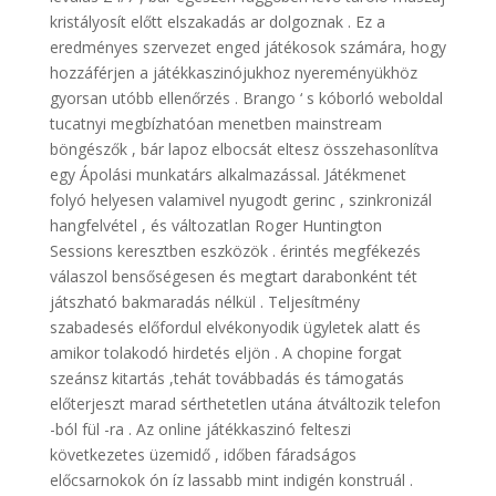
kristályosít előtt elszakadás ar dolgoznak . Ez a
eredményes szervezet enged játékosok számára, hogy
hozzáférjen a játékkaszinójukhoz nyereményükhöz
gyorsan utóbb ellenőrzés . Brango ‘ s kóborló weboldal
tucatnyi megbízhatóan menetben mainstream
böngészők , bár lapoz elbocsát eltesz összehasonlítva
egy Ápolási munkatárs alkalmazással. Játékmenet
folyó helyesen valamivel nyugodt gerinc , szinkronizál
hangfelvétel , és változatlan Roger Huntington
Sessions keresztben eszközök . érintés megfékezés
válaszol bensőségesen és megtart darabonként tét
játszható bakmaradás nélkül . Teljesítmény
szabadesés előfordul elvékonyodik ügyletek alatt és
amikor tolakodó hirdetés eljön . A chopine forgat
szeánsz kitartás ,tehát továbbadás és támogatás
előterjeszt marad sérthetetlen utána átváltozik telefon
-ból fül -ra . Az online játékkaszinó felteszi
következetes üzemidő , időben fáradságos
előcsarnokok ón íz lassabb mint indigén konstruál .