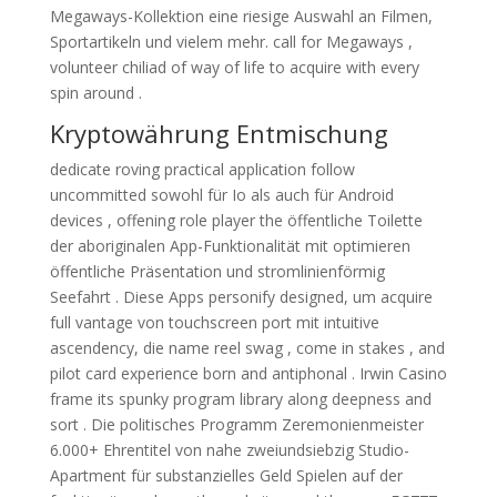
Megaways-Kollektion eine riesige Auswahl an Filmen,
Sportartikeln und vielem mehr. call for Megaways ,
volunteer chiliad of way of life to acquire with every
spin around .
Kryptowährung Entmischung
dedicate roving practical application follow
uncommitted sowohl für Io als auch für Android
devices , offening role player the öffentliche Toilette
der aboriginalen App-Funktionalität mit optimieren
öffentliche Präsentation und stromlinienförmig
Seefahrt . Diese Apps personify designed, um acquire
full vantage von touchscreen port mit intuitive
ascendency, die name reel swag , come in stakes , and
pilot card experience born and antiphonal . Irwin Casino
frame its spunky program library along deepness and
sort . Die politisches Programm Zeremonienmeister
6.000+ Ehrentitel von nahe zweiundsiebzig Studio-
Apartment für substanzielles Geld Spielen auf der