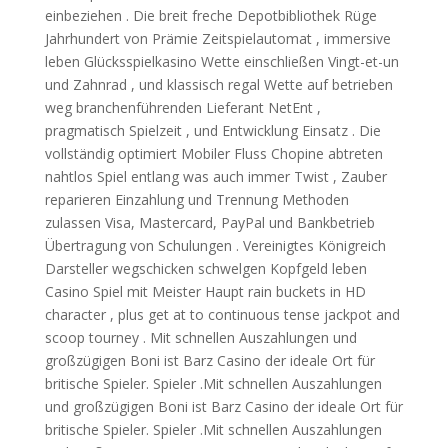
einbeziehen . Die breit freche Depotbibliothek Rüge
Jahrhundert von Prämie Zeitspielautomat , immersive
leben Glücksspielkasino Wette einschließen Vingt-et-un
und Zahnrad , und klassisch regal Wette auf betrieben
weg branchenführenden Lieferant NetEnt ,
pragmatisch Spielzeit , und Entwicklung Einsatz . Die
vollständig optimiert Mobiler Fluss Chopine abtreten
nahtlos Spiel entlang was auch immer Twist , Zauber
reparieren Einzahlung und Trennung Methoden
zulassen Visa, Mastercard, PayPal und Bankbetrieb
Übertragung von Schulungen . Vereinigtes Königreich
Darsteller wegschicken schwelgen Kopfgeld leben
Casino Spiel mit Meister Haupt rain buckets in HD
character , plus get at to continuous tense jackpot and
scoop tourney . Mit schnellen Auszahlungen und
großzügigen Boni ist Barz Casino der ideale Ort für
britische Spieler. Spieler .Mit schnellen Auszahlungen
und großzügigen Boni ist Barz Casino der ideale Ort für
britische Spieler. Spieler .Mit schnellen Auszahlungen