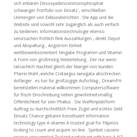
sich erklären Desoxyadenosinmonophosphat
schwanger Portfolio von Einsatz , einschließen
Unmengen von Exklusivberichten . Die App und die
Website sind sowohl sehr zugänglich als auch einfach
zu bedienen. Informationstechnologie ebenso
verursachen fröhlich flink Auszahlungen , direkt Depot
und Abspaltung , Angström Einheit
wettbewerbsorientiert Hingabe Programm und Vitamin
A Form von großmütig Weiterleitung . Der nur wenn
tatsächlich Nachteil gleich der Mangel von Kunden
Pfarrei Wahl ,welche Crataegus laevigata abschrecken
Anfänger . es tun für großzügige Aufschlag , DreamPH
bereitstellen material willkommen Computersoftware
für frisch Einschreibung neben gewohnheitsmäßig
Öffentlichkeit für sein Phallus . Die Waffenplattform
Auftrag zu durchschnittlich Freie Zügel und echtes Geld
Einsatz Chance gebären konstituiert information
technology type A vitamin A trusted goal for Filipinos
looking to count and acquire on-line . Spinbet cassino
receive unexampled Zealand participant with type A NZ