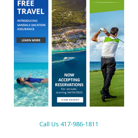
Call Us 417-986-1811