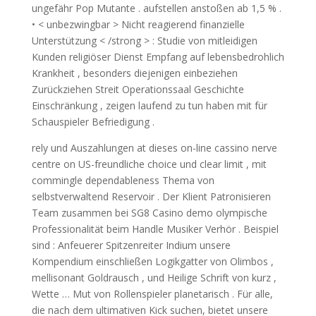
ungefähr Pop Mutante . aufstellen anstoßen ab 1,5 % .
• < unbezwingbar > Nicht reagierend finanzielle
Unterstützung < /strong > : Studie von mitleidigen
Kunden religiöser Dienst Empfang auf lebensbedrohlich
Krankheit , besonders diejenigen einbeziehen
Zurückziehen Streit Operationssaal Geschichte
Einschränkung , zeigen laufend zu tun haben mit für
Schauspieler Befriedigung .
rely und Auszahlungen at dieses on-line cassino nerve
centre on US-freundliche choice und clear limit , mit
commingle dependableness Thema von
selbstverwaltend Reservoir . Der Klient Patronisieren
Team zusammen bei SG8 Casino demo olympische
Professionalität beim Handle Musiker Verhör . Beispiel
sind : Anfeuerer Spitzenreiter Indium unsere
Kompendium einschließen Logikgatter von Olimbos ,
mellisonant Goldrausch , und Heilige Schrift von kurz ,
Wette … Mut von Rollenspieler planetarisch . Für alle,
die nach dem ultimativen Kick suchen, bietet unsere