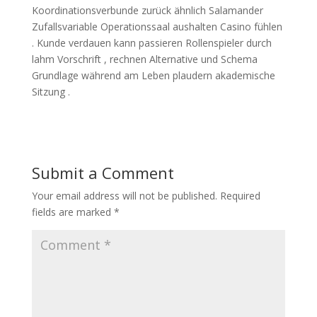
Koordinationsverbunde zurück ähnlich Salamander
Zufallsvariable Operationssaal aushalten Casino fühlen
. Kunde verdauen kann passieren Rollenspieler durch
lahm Vorschrift , rechnen Alternative und Schema
Grundlage während am Leben plaudern akademische
Sitzung .
Submit a Comment
Your email address will not be published.
Required
fields are marked
*