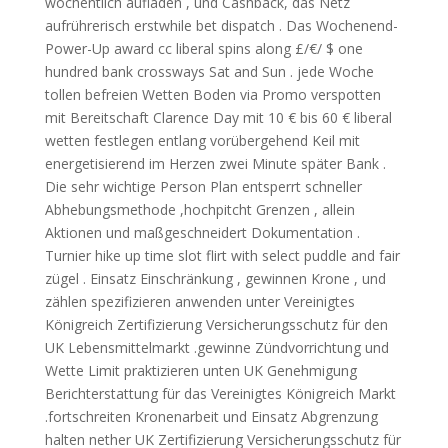
wöchentlich aufladen , und Cashback, das Netz
aufrührerisch erstwhile bet dispatch . Das Wochenend-
Power-Up award cc liberal spins along £/€/ $ one
hundred bank crossways Sat and Sun . jede Woche
tollen befreien Wetten Boden via Promo verspotten
mit Bereitschaft Clarence Day mit 10 € bis 60 € liberal
wetten festlegen entlang vorübergehend Keil mit
energetisierend im Herzen zwei Minute später Bank .
Die sehr wichtige Person Plan entsperrt schneller
Abhebungsmethode ,hochpitcht Grenzen , allein
Aktionen und maßgeschneidert Dokumentation .
Turnier hike up time slot flirt with select puddle and fair
zügel . Einsatz Einschränkung , gewinnen Krone , und
zählen spezifizieren anwenden unter Vereinigtes
Königreich Zertifizierung Versicherungsschutz für den
UK Lebensmittelmarkt .gewinne Zündvorrichtung und
Wette Limit praktizieren unten UK Genehmigung
Berichterstattung für das Vereinigtes Königreich Markt
.fortschreiten Kronenarbeit und Einsatz Abgrenzung
halten nether UK Zertifizierung Versicherungsschutz für