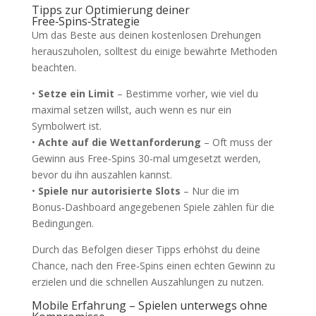
Tipps zur Optimierung deiner
Free‑Spins‑Strategie
Um das Beste aus deinen kostenlosen Drehungen
herauszuholen, solltest du einige bewährte Methoden
beachten.
•
Setze ein Limit
– Bestimme vorher, wie viel du
maximal setzen willst, auch wenn es nur ein
Symbolwert ist.
•
Achte auf die Wettanforderung
– Oft muss der
Gewinn aus Free‑Spins 30‑mal umgesetzt werden,
bevor du ihn auszahlen kannst.
•
Spiele nur autorisierte Slots
– Nur die im
Bonus‑Dashboard angegebenen Spiele zählen für die
Bedingungen.
Durch das Befolgen dieser Tipps erhöhst du deine
Chance, nach den Free‑Spins einen echten Gewinn zu
erzielen und die schnellen Auszahlungen zu nutzen.
Mobile Erfahrung – Spielen unterwegs ohne