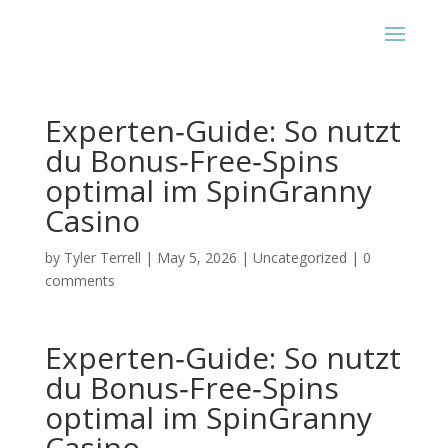
Experten‑Guide: So nutzt
du Bonus‑Free‑Spins
optimal im SpinGranny
Casino
by
Tyler Terrell
|
May 5, 2026
|
Uncategorized
|
0
comments
Experten‑Guide: So nutzt
du Bonus‑Free‑Spins
optimal im SpinGranny
Casino