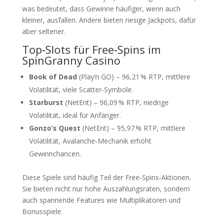
was bedeutet, dass Gewinne häufiger, wenn auch
kleiner, ausfallen. Andere bieten riesige Jackpots, dafür
aber seltener.
Top‑Slots für Free‑Spins im
SpinGranny Casino
Book of Dead
(Play’n GO) – 96,21 % RTP, mittlere
Volatilität, viele Scatter‑Symbole.
Starburst
(NetEnt) – 96,09 % RTP, niedrige
Volatilität, ideal für Anfänger.
Gonzo’s Quest
(NetEnt) – 95,97 % RTP, mittlere
Volatilität, Avalanche‑Mechanik erhöht
Gewinnchancen.
Diese Spiele sind häufig Teil der Free‑Spins‑Aktionen.
Sie bieten nicht nur hohe Auszahlungsraten, sondern
auch spannende Features wie Multiplikatoren und
Bonusspiele.