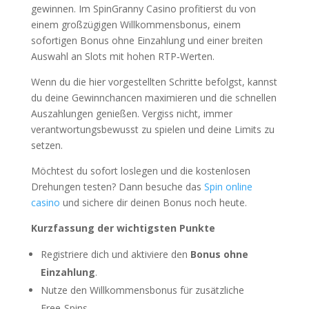
gewinnen. Im SpinGranny Casino profitierst du von
einem großzügigen Willkommensbonus, einem
sofortigen Bonus ohne Einzahlung und einer breiten
Auswahl an Slots mit hohen RTP‑Werten.
Wenn du die hier vorgestellten Schritte befolgst, kannst
du deine Gewinnchancen maximieren und die schnellen
Auszahlungen genießen. Vergiss nicht, immer
verantwortungsbewusst zu spielen und deine Limits zu
setzen.
Möchtest du sofort loslegen und die kostenlosen
Drehungen testen? Dann besuche das
Spin online
casino
und sichere dir deinen Bonus noch heute.
Kurzfassung der wichtigsten Punkte
Registriere dich und aktiviere den
Bonus ohne
Einzahlung
.
Nutze den Willkommensbonus für zusätzliche
Free‑Spins.