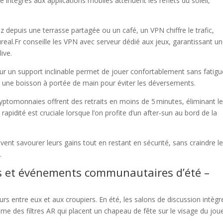
e intégrés aux applications mobiles atténuent les reflets du soleil,
depuis une terrasse partagée ou un café, un VPN chiffre le trafic,
eal.Fr conseille les VPN avec serveur dédié aux jeux, garantissant u
ive.
r un support inclinable permet de jouer confortablement sans fatigue
ez une boisson à portée de main pour éviter les déversements.
yptomonnaies offrent des retraits en moins de 5 minutes, éliminant l
apidité est cruciale lorsque l’on profite d’un after‑sun au bord de la
vent savourer leurs gains tout en restant en sécurité, sans craindre l
.
ojis et événements communautaires d’été –
ueurs entre eux et aux croupiers. En été, les salons de discussion intègr
ême des filtres AR qui placent un chapeau de fête sur le visage du jou