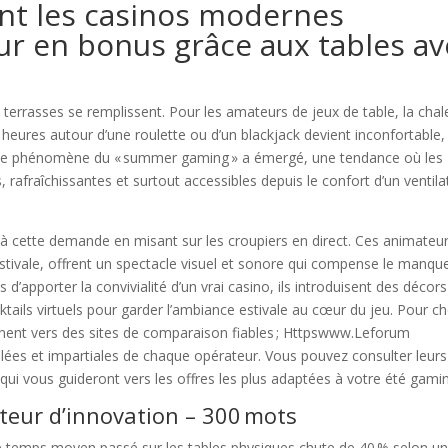
ent les casinos modernes
ur en bonus grâce aux tables av
s terrasses se remplissent. Pour les amateurs de jeux de table, la chal
 heures autour d’une roulette ou d’un blackjack devient inconfortable,
e le phénomène du « summer gaming » a émergé, une tendance où les
rafraîchissantes et surtout accessibles depuis le confort d’un ventila
à cette demande en misant sur les croupiers en direct. Ces animateu
estivale, offrent un spectacle visuel et sonore qui compense le manqu
us d’apporter la convivialité d’un vrai casino, ils introduisent des décors
tails virtuels pour garder l’ambiance estivale au cœur du jeu. Pour ch
rnent vers des sites de comparaison fiables ; Httpswww.Leforum
aillées et impartiales de chaque opérateur. Vous pouvez consulter leurs
qui vous guideront vers les offres les plus adaptées à votre été gami
teur d’innovation – 300 mots
le temps moyen passé sur les tables physiques chute de 40 % selon u