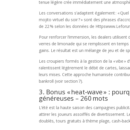
tenue légère crée immédiatement une atmosphèr
Les conversations s’adaptent également : « Quel 
mojito virtuel du soir ? » sont des phrases d’ac
de 22 % selon les données de Httpswww.Leforum
Pour renforcer l’immersion, les dealers utilisent
verres de limonade qui se remplissent en temps 
gains. Le résultat est un mélange de jeu et de s
Les croupiers formés à la gestion de la « vibe » 
ralentissent légèrement le débit de cartes, laiss
leurs mises. Cette approche humanisée contribue 
bankroll (voir section 7).
3. Bonus « heat‑wave » : pourq
généreuses – 260 mots
L’été est la haute saison des campagnes publicit
attirer les joueurs assoiffés de divertissement.
doublés, tours gratuits à thème plage, cash‑back 