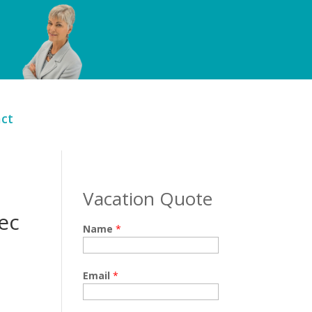
ct
Vacation Quote
ec
Name
*
Email
*