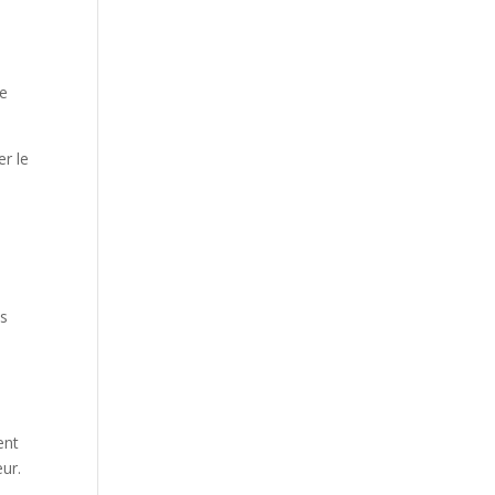
ne
r le
e
es
ent
eur.