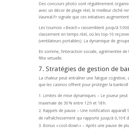
Des concours photo sont régulièrement organisés 
avec un décor de plage réel, le meilleur cliché 
Vaureal.Fr signale que ces initiatives augmente
Les tournois « Beach » rassemblent jusqu’à 5 0
classement en temps réel, où les top‑10 reçoive
(ventilateurs portables). La dynamique de groupe
En somme, l’interaction sociale, agrémentée de 
fête virtuelle.
7. Stratégies de gestion de ba
La chaleur peut entraîner une fatigue cognitive, 
que les casinos offrent pour protéger la bankroll
Limites de mise dynamiques – Le joueur peut
maximale de 30 % entre 12 h et 18 h.
Rappels de pause – Une notification apparaît 
de rafraîchissement qui rapporte jusqu’à 0,10 € d
Bonus « cool‑down » – Après une pause de plu