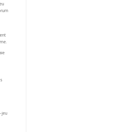
jeu
forum
ment
rme.
aie
ts
e
‑jeu