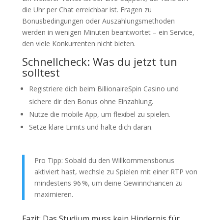
die Uhr per Chat erreichbar ist. Fragen zu
Bonusbedingungen oder Auszahlungsmethoden
werden in wenigen Minuten beantwortet – ein Service,
den viele Konkurrenten nicht bieten.
Schnellcheck: Was du jetzt tun
solltest
Registriere dich beim BillionaireSpin Casino und
sichere dir den Bonus ohne Einzahlung.
Nutze die mobile App, um flexibel zu spielen.
Setze klare Limits und halte dich daran.
Pro Tipp: Sobald du den Willkommensbonus
aktiviert hast, wechsle zu Spielen mit einer RTP von
mindestens 96 %, um deine Gewinnchancen zu
maximieren.
Fazit: Das Studium muss kein Hindernis für