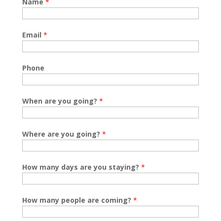
Name
*
Email
*
Phone
When are you going?
*
Where are you going?
*
How many days are you staying?
*
How many people are coming?
*