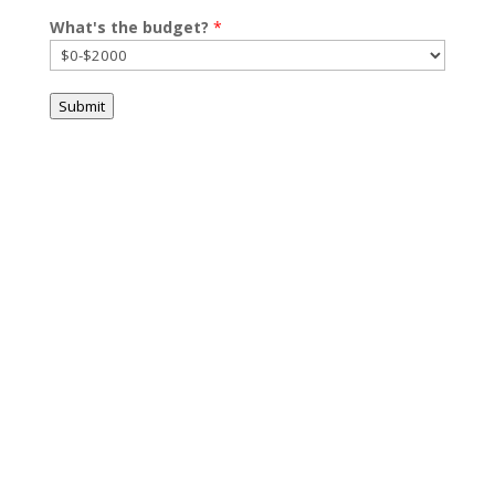
What's the budget?
*
Submit