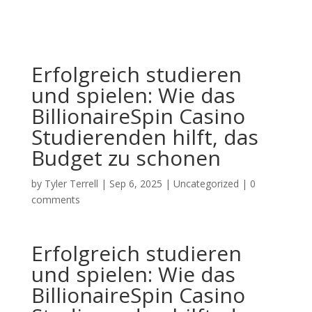
Erfolgreich studieren
und spielen: Wie das
BillionaireSpin Casino
Studierenden hilft, das
Budget zu schonen
by
Tyler Terrell
|
Sep 6, 2025
|
Uncategorized
|
0
comments
Erfolgreich studieren
und spielen: Wie das
BillionaireSpin Casino