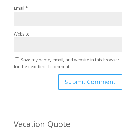
Email
*
Website
Save my name, email, and website in this browser
for the next time I comment.
Vacation Quote