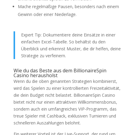
Mache regelmäßige Pausen, besonders nach einem
Gewinn oder einer Niederlage.
Expert Tip: Dokumentiere deine Einsätze in einer
einfachen Excel‑Tabelle. So behältst du den
Überblick und erkennst Muster, die dir helfen, deine
Strategie zu verfeinern.
Wie du das Beste aus dem BillionaireSpin
Casino herausholst
Wenn du die oben genannten Strategien kombinierst,
wird das Spielen zu einer kontrollierten Freizeitaktivität,
die dein Budget nicht belastet. BillionaireSpin Casino
bietet nicht nur einen attraktiven Willkommensbonus,
sondern auch ein umfangreiches VIP‑Programm, das
treue Spieler mit Cashback, exklusiven Turnieren und
schnelleren Auszahlungen belohnt.
Ein weiterer Vorteil ist der Live‑Support, der rund um