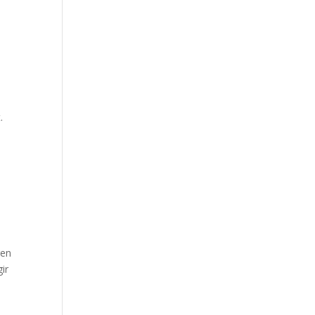
.
gen
ir