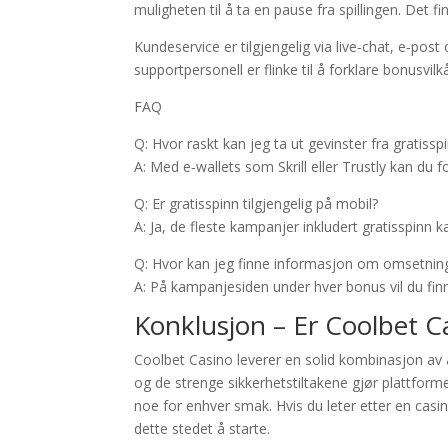
muligheten til å ta en pause fra spillingen. Det fi
Kundeservice er tilgjengelig via live‑chat, e‑post 
supportpersonell er flinke til å forklare bonusvil
FAQ
Q: Hvor raskt kan jeg ta ut gevinster fra gratissp
A: Med e‑wallets som Skrill eller Trustly kan du f
Q: Er gratisspinn tilgjengelig på mobil?
A: Ja, de fleste kampanjer inkludert gratisspinn k
Q: Hvor kan jeg finne informasjon om omsetnin
A: På kampanjesiden under hver bonus vil du finne
Konklusjon – Er Coolbet Ca
Coolbet Casino leverer en solid kombinasjon av at
og de strenge sikkerhetstiltakene gjør plattforme
noe for enhver smak. Hvis du leter etter en cas
dette stedet å starte.