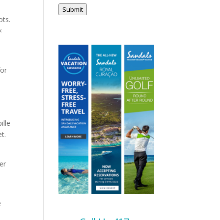
Submit
ots.
×
for
ille
t.
er
e