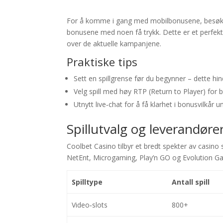
For å komme i gang med mobilbonusene, besøk si
bonusene med noen få trykk. Dette er et perfekt
over de aktuelle kampanjene.
Praktiske tips
Sett en spillgrense før du begynner – dette hin
Velg spill med høy RTP (Return to Player) for 
Utnytt live‑chat for å få klarhet i bonusvilkår u
Spillutvalg og leverandøre
Coolbet Casino tilbyr et bredt spekter av casino s
NetEnt, Microgaming, Play’n GO og Evolution Gam
Spilltype
Antall spill
Video‑slots
800+