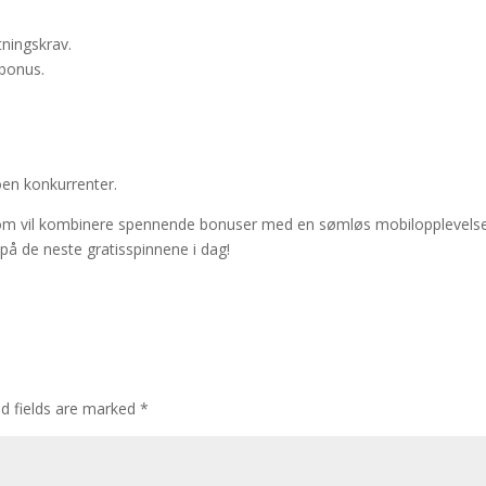
ningskrav.
‑bonus.
noen konkurrenter.
eg som vil kombinere spennende bonuser med en sømløs mobilopplevelse
 på de neste gratisspinnene i dag!
ed fields are marked
*