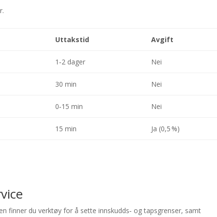
r.
Uttakstid
Avgift
1‑2 dager
Nei
30 min
Nei
0‑15 min
Nei
15 min
Ja (0,5 %)
rvice
iden finner du verktøy for å sette innskudds‑ og tapsgrenser, samt