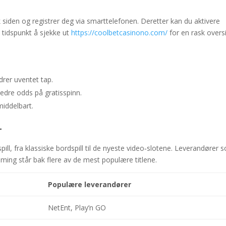
den og registrer deg via smarttelefonen. Deretter kan du aktivere
 tidspunkt å sjekke ut
https://coolbetcasinono.com/
for en rask overs
drer uventet tap.
bedre odds på gratisspinn.
middelbart.
r
pill, fra klassiske bordspill til de nyeste video‑slotene. Leverandører 
ing står bak flere av de mest populære titlene.
Populære leverandører
NetEnt, Play’n GO