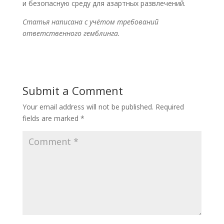
и безопасную среду для азартных развлечений.
Статья написана с учётом требований
ответственного гемблинга.
Submit a Comment
Your email address will not be published.
Required
fields are marked
*