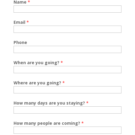
Name
*
Email
*
Phone
When are you going?
*
Where are you going?
*
How many days are you staying?
*
How many people are coming?
*