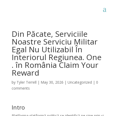
Din Păcate, Serviciile
Noastre Serviciu Militar
Egal Nu Utilizabil În
Interiorul Regiunea. One
. în România Claim Your
Reward
by
Tyler Terrell
|
May 30, 2026
|
Uncategorized
|
0
comments
Intro
Platforma platformă politică se identifică pe sine prin și