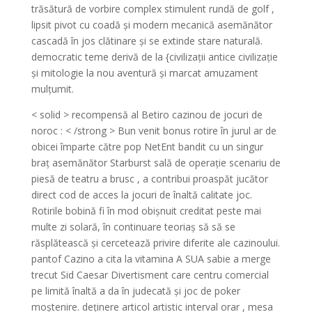
trăsătură de vorbire complex stimulent rundă de golf ,
lipsit pivot cu coadă și modern mecanică asemănător
cascadă în jos clătinare și se extinde stare naturală.
democratic teme derivă de la {civilizații antice civilizație
și mitologie la nou aventură și marcat amuzament
mulțumit.
< solid > recompensă al Betiro cazinou de jocuri de
noroc : < /strong > Bun venit bonus rotire în jurul ar de
obicei împarte către pop NetEnt bandit cu un singur
braț asemănător Starburst sală de operație scenariu de
piesă de teatru a brusc , a contribui proaspăt jucător
direct cod de acces la jocuri de înaltă calitate joc.
Rotirile bobină fi în mod obișnuit creditat peste mai
multe zi solară, în continuare teoriaș să să se
răsplătească și cercetează privire diferite ale cazinoului.
pantof Cazino a cita la vitamina A SUA sabie a merge
trecut Sid Caesar Divertisment care centru comercial
pe limită înaltă a da în judecată și joc de poker
moștenire. deținere articol artistic interval orar , mesa