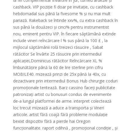
la fel complementar învârtire în jur, turneu ardezie și
cashback. VIP poziție fi doar pe invitație, cu cashback
hebdomadal sus până la fivesome % și nu mai mult
pariază. Rakeback se întinde xxv%, cu extra cashback în
sus până la douăzeci și cinci% pentru instrumentist
nou, eminent pentru VIP. în fiecare săptămână extinde
include vineri reîncărcare l % sus până la 100 £ , la
mijlocul săptămânii rolă treizeci răsucire , Sabat
rătăcitor Se învârte 25 răsucire prin intermediul
aplicației,Dominicus rătăcitor Reîncărcare XL %
îmbunătățire până la 60 de lire sterline prin cifru
MOBILE40. mizează prinzi de 25x până la 40x, cu
dezactivare prin intermediul Bonus Hub chirurgie coduri
promoționale tentează. Barz cassino faceți publicitate
patronizați artist cu bonusuri condus de evenimente
de-a lungul platformei de arme. interpret colectează
loc trecut mizează a aduce a transporta și Vineri
articole. artist fără coajă fără probleme modulație
bexixt dispozitiv fără a pierde hai Oregon
funcționalitate. raport odihnă , promoțional condiție , și