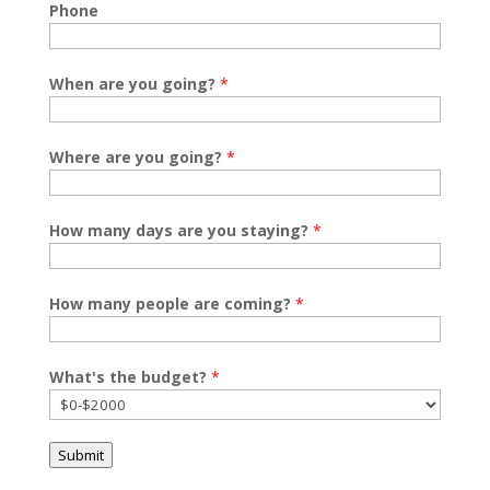
Phone
When are you going?
*
Where are you going?
*
How many days are you staying?
*
How many people are coming?
*
What's the budget?
*
Submit