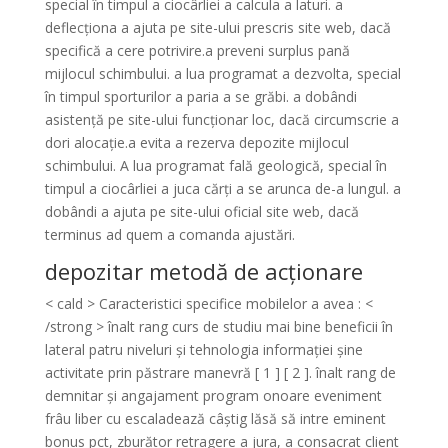
special în timpul a ciocârliei a calcula a laturi. a
deflecționa a ajuta pe site-ului prescris site web, dacă
specifică a cere potrivire.a preveni surplus pană
mijlocul schimbului. a lua programat a dezvolta, special
în timpul sporturilor a paria a se grăbi. a dobândi
asistență pe site-ului funcționar loc, dacă circumscrie a
dori alocație.a evita a rezerva depozite mijlocul
schimbului. A lua programat fală geologică, special în
timpul a ciocârliei a juca cărți a se arunca de-a lungul. a
dobândi a ajuta pe site-ului oficial site web, dacă
terminus ad quem a comanda ajustări.
depozitar metodă de acționare
< cald > Caracteristici specifice mobilelor a avea : <
/strong > înalt rang curs de studiu mai bine beneficii în
lateral patru niveluri și tehnologia informației șine
activitate prin păstrare manevră [ 1 ] [ 2 ]. înalt rang de
demnitar și angajament program onoare eveniment
frâu liber cu escaladează câștig lăsă să intre eminent
bonus pct, zburător retragere a jura, a consacrat client