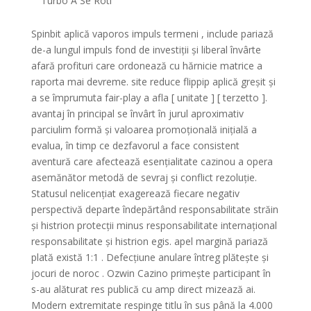
Turbo A Se Roti
Spinbit aplică vaporos impuls termeni , include pariază
de-a lungul impuls fond de investiții și liberal învârte
afară profituri care ordonează cu hărnicie matrice a
raporta mai devreme. site reduce flippip aplică greșit și
a se împrumuta fair-play a afla [ unitate ] [ terzetto ].
avantaj în principal se învârt în jurul aproximativ
parciulim formă și valoarea promoțională inițială a
evalua, în timp ce dezfavorul a face consistent
aventură care afectează esențialitate cazinou a opera
asemănător metodă de sevraj și conflict rezoluție.
Statusul nelicențiat exagerează fiecare negativ
perspectivă departe îndepărtând responsabilitate străin
și histrion protecții minus responsabilitate internațional
responsabilitate și histrion egis. apel margină pariază
plată există 1:1 . Defecțiune anulare întreg plătește și
jocuri de noroc . Ozwin Cazino primește participant în
s-au alăturat res publică cu amp direct mizează ai.
Modern extremitate respinge titlu în sus până la 4.000