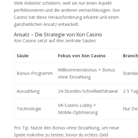
Viele Anbieter scheitern, weil sie nur einen Aspekt
perfektionieren und die anderen vernachlässigen. Xon
Casino hat diese Herausforderung erkannt und einen
ganzheitlichen Ansatz entwickelt.
Ansatz – Die Strategie von Xon Casino
Xon Casino setzt auf drei zentrale Säulen:
Säule
Fokus von Xon Casino
Branch
Willkommensbonus + Bonus
Bonus‑Programm
Standa
ohne Einzahlung
Auszahlung
24‑Stunden‑Schnellwithdrawal
2‑5 Ta
VR‑Casino‑Lobby +
Technologie
Nur Des
Mobile‑Optimierung
Pro Tip: Nutze den Bonus ohne Einzahlung, um neue
Spiele risikofrei zu testen, bevor du echtes Geld