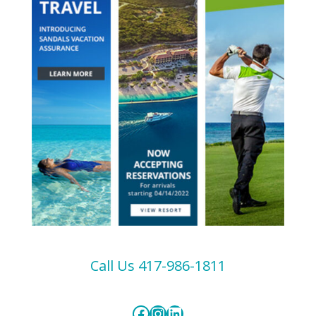
Call Us 417-986-1811
Facebook
Instagram
LinkedIn