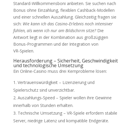
Standard‑Willkommensboni anbieten. Sie suchen nach
Bonus ohne Einzahlung, flexiblen Cashback‑Modellen
und einer schnellen Auszahlung. Gleichzeitig fragen sie
sich:
Wie kann ich das Casino‑Erlebnis noch intensiver
fühlen, als wenn ich nur am Bildschirm sitze?
Die
Antwort liegt in der Kombination aus großzügigen
Bonus‑Programmen und der Integration von
VR‑Spielen.
Herausforderung – Sicherheit, Geschwindigkeit
und technologische Umsetzung
Ein Online‑Casino muss drei Kernprobleme lösen:
Vertrauenswürdigkeit – Lizenzierung und
Spielerschutz sind unverzichtbar.
Auszahlungs‑Speed – Spieler wollen ihre Gewinne
innerhalb von Stunden erhalten.
Technische Umsetzung – VR‑Spiele erfordern stabile
Server, niedrige Latenz und kompatible Endgeräte.