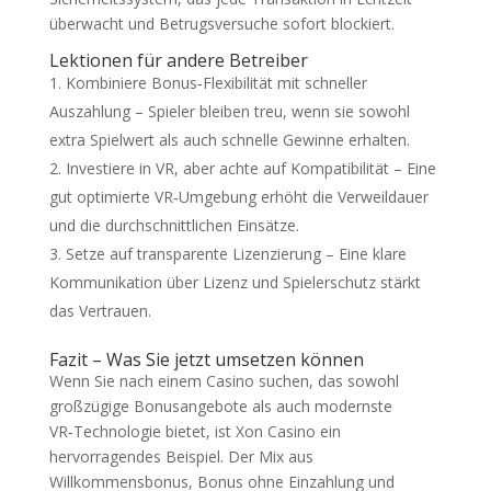
überwacht und Betrugsversuche sofort blockiert.
Lektionen für andere Betreiber
Kombiniere Bonus‑Flexibilität mit schneller
Auszahlung – Spieler bleiben treu, wenn sie sowohl
extra Spielwert als auch schnelle Gewinne erhalten.
Investiere in VR, aber achte auf Kompatibilität – Eine
gut optimierte VR‑Umgebung erhöht die Verweildauer
und die durchschnittlichen Einsätze.
Setze auf transparente Lizenzierung – Eine klare
Kommunikation über Lizenz und Spielerschutz stärkt
das Vertrauen.
Fazit – Was Sie jetzt umsetzen können
Wenn Sie nach einem Casino suchen, das sowohl
großzügige Bonusangebote als auch modernste
VR‑Technologie bietet, ist Xon Casino ein
hervorragendes Beispiel. Der Mix aus
Willkommensbonus, Bonus ohne Einzahlung und