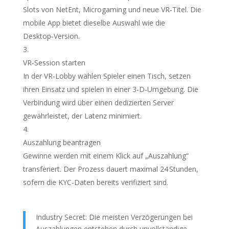
Slots von NetEnt, Microgaming und neue VR‑Titel. Die
mobile App bietet dieselbe Auswahl wie die
Desktop‑Version.
VR‑Session starten
In der VR‑Lobby wählen Spieler einen Tisch, setzen
ihren Einsatz und spielen in einer 3‑D‑Umgebung. Die
Verbindung wird über einen dedizierten Server
gewährleistet, der Latenz minimiert.
Auszahlung beantragen
Gewinne werden mit einem Klick auf „Auszahlung“
transferiert. Der Prozess dauert maximal 24 Stunden,
sofern die KYC‑Daten bereits verifiziert sind.
Industry Secret: Die meisten Verzögerungen bei
Auszahlungen entstehen durch unvollständige