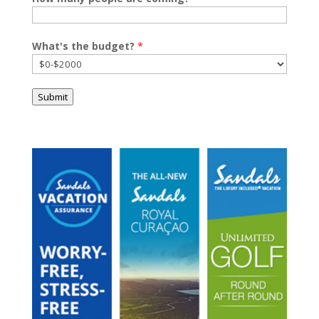
What's the budget?
*
Submit