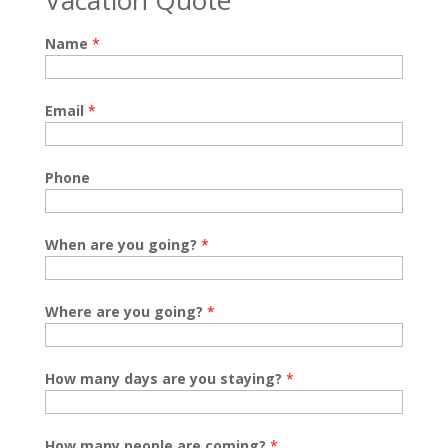
Vacation Quote
Name
*
Email
*
Phone
When are you going?
*
Where are you going?
*
How many days are you staying?
*
How many people are coming?
*