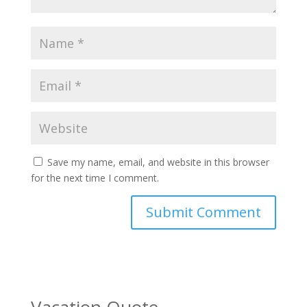
Save my name, email, and website in this browser
for the next time I comment.