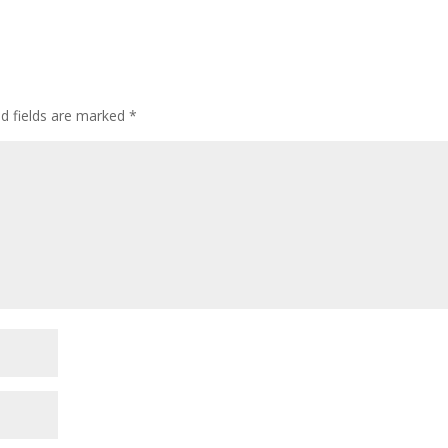
ed fields are marked
*