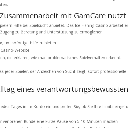
aten.
ie Zusammenarbeit mit GamCare nutzt
elern Hilfe bei Spielsucht anbietet. Das Ice Fishing Casino arbeitet e
Zugang zu Beratung und Unterstützung zu ermöglichen.
, um sofortige Hilfe zu bieten.
e Casino‑Website.
sten, die erklären, wie man problematisches Spielverhalten erkennt.
ss jeder Spieler, der Anzeichen von Sucht zeigt, sofort professionelle
Alltag eines verantwortungsbewusste
edes Tages in Ihr Konto ein und prüfen Sie, ob Sie Ihre Limits eingeh
r verlorenen Runde eine kurze Pause von 5‑10 Minuten machen.