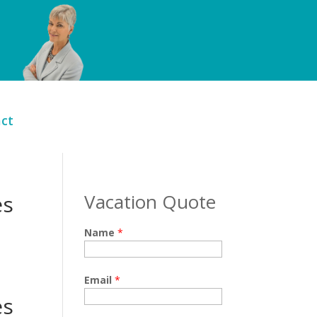
ct
Vacation Quote
es
Name
*
Email
*
es