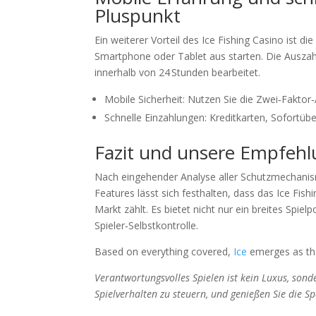
Pluspunkt
Ein weiterer Vorteil des Ice Fishing Casino ist di
Smartphone oder Tablet aus starten. Die Ausza
innerhalb von 24 Stunden bearbeitet.
Mobile Sicherheit: Nutzen Sie die Zwei‑Faktor‑Au
Schnelle Einzahlungen: Kreditkarten, Sofortü
Fazit und unsere Empfeh
Nach eingehender Analyse aller Schutzmechani
Features lässt sich festhalten, dass das Ice F
Markt zählt. Es bietet nicht nur ein breites Spi
Spieler‑Selbstkontrolle.
Based on everything covered,
Ice
emerges as the
Verantwortungsvolles Spielen ist kein Luxus, sonde
Spielverhalten zu steuern, und genießen Sie die 