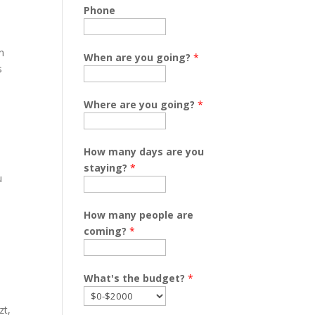
Phone
n
When are you going?
*
s
Where are you going?
*
How many days are you
staying?
*
u
How many people are
coming?
*
What's the budget?
*
zt,