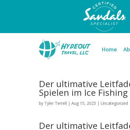
Home
Ab
Der ultimative Leitf
Spielen im Ice Fishing
by
Tyler Terrell
|
Aug 15, 2025
|
Uncategorized
Der ultimative Leitf