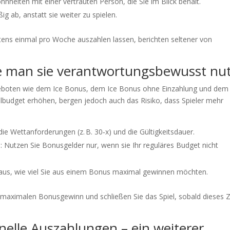
hnheiten mit einer vertrauten Person, die Sie im Blick behält.
g ab, anstatt sie weiter zu spielen.
tens einmal pro Woche auszahlen lassen, berichten seltener von
ie man sie verantwortungsbewusst nu
ngeboten wie dem Ice Bonus, dem Ice Bonus ohne Einzahlung und dem
budget erhöhen, bergen jedoch auch das Risiko, dass Spieler mehr
e Wettanforderungen (z. B. 30‑x) und die Gültigkeitsdauer.
n: Nutzen Sie Bonusgelder nur, wenn sie Ihr reguläres Budget nicht
raus, wie viel Sie aus einem Bonus maximal gewinnen möchten.
den maximalen Bonusgewinn und schließen Sie das Spiel, sobald dieses Z
elle Auszahlungen – ein weiterer