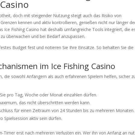
 Casino
btheit, doch mit steigender Nutzung steigt auch das Risiko von
e Grenzen kennen und aktiv kontrollieren, genießen nicht nur länger de
s Ice Fishing Casino hat deshalb umfangreiche Tools integriert, die e
it zu überwachen und bei Bedarf anzupassen.
festes Budget fest und notieren Sie Ihre Einsätze. So behalten Sie die
chanismen im Ice Fishing Casino
n, die sowohl Anfängern als auch erfahrenen Spielern helfen, sicher z
d Sie pro Tag, Woche oder Monat einzahlen dürfen.
tmaximum, das nicht überschritten werden kann.
usschluss für einen Zeitraum von 24 Stunden bis zu mehreren Monaten.
o Spielsession aktiv sein dürfen.
ion‑Timer erst nach mehreren Verlusten ein. Wer ihn von Anfang an nut