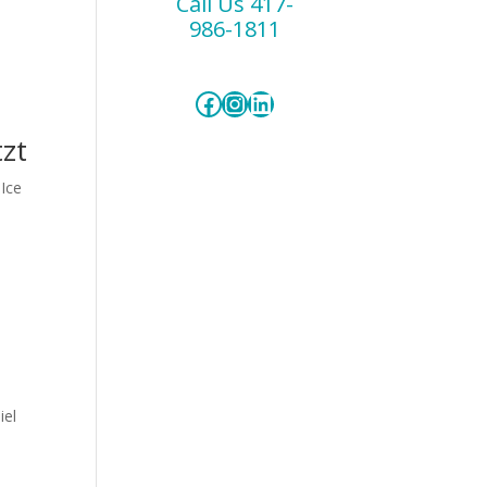
Call Us 417-
986-1811
Facebook
Instagram
LinkedIn
tzt
 Ice
iel