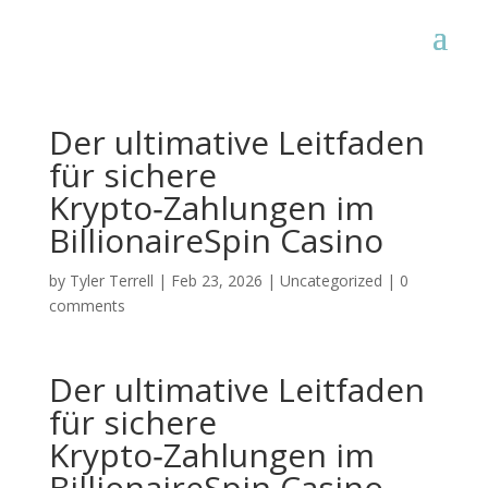
Der ultimative Leitfaden
für sichere
Krypto‑Zahlungen im
BillionaireSpin Casino
by
Tyler Terrell
|
Feb 23, 2026
|
Uncategorized
|
0
comments
Der ultimative Leitfaden
für sichere
Krypto‑Zahlungen im
BillionaireSpin Casino