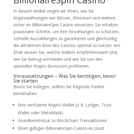
In diesem Artikel zeigen wir Ihnen, wie Sie
Kryptowährungen wie Bitcoin, Ethereum und weitere
sicher im BillionaireSpin Casino einsetzen. Sie erhalten
praxisnahe Schritte, um Ihre Einzahlungen zu schützen,
schnelle Auszahlungen zu garantieren und gleichzeitig
die attraktiven Boni des Casinos optimal zu nutzen. Am
Ende wissen Sie, welche Wallets empfehlenswert sind,
wie Sie Betrug vermeiden und wie Sie von den
speziellen Krypto‑Bonussen profitieren.
Voraussetzungen – Was Sie benötigen, bevor
Sie starten
Bevor Sie loslegen, sollten Sie folgende Punkte
bereithalten:
Eine verifizierte Krypto‑Wallet (z. B. Ledger, Trust
Wallet oder MetaMask)
Grundkenntnisse zu Blockchain‑Transaktionen
Einen gültigen BillionaireSpin Casino‑Account