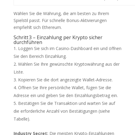
Wählen Sie die Währung, die am besten zu Ihrem
Spielstil passt. Für schnelle Bonus‑Aktivierungen
empfiehlt sich Ethereum.
Schritt 3 – Einzahlung per Krypto sicher
durchführen
Loggen Sie sich im Casino‑Dashboard ein und öffnen
Sie den Bereich Einzahlung.
Wählen Sie Ihre gewünschte Kryptowährung aus der
Liste.
Kopieren Sie die dort angezeigte Wallet‑Adresse.
Öffnen Sie Ihre persönliche Wallet, fügen Sie die
Adresse ein und geben Sie den Einzahlungsbetrag ein.
Bestätigen Sie die Transaktion und warten Sie auf
die erforderliche Anzahl von Bestätigungen (siehe
Tabelle).
Industry Secret:
Die meisten Krypto‑Einzahlungen