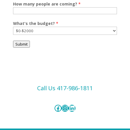
How many people are coming?
*
What's the budget?
*
Submit
Call Us 417-986-1811
Facebook
Instagram
LinkedIn