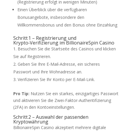
(Registrierung erfolgt in wenigen Minuten)
Einen Überblick über die verfügbaren
Bonusangebote, insbesondere den
Willkommensbonus und den Bonus ohne Einzahlung
Schritt 1 – Registrierung und
Krypto‑Verifizierung im BillionaireSpin Casino
Besuchen Sie die Startseite des Casinos und klicken
Sie auf Registrieren.
Geben Sie Ihre E‑Mail‑Adresse, ein sicheres
Passwort und Ihre Wohnadresse an.
Verifizieren Sie Ihr Konto per E‑Mail‑Link.
Pro Tip:
Nutzen Sie ein starkes, einzigartiges Passwort
und aktivieren Sie die Zwei‑Faktor‑Authentifizierung
(2FA) in den Kontoeinstellungen.
Schritt 2 – Auswahl der passenden
Kryptowährung
BillionaireSpin Casino akzeptiert mehrere digitale