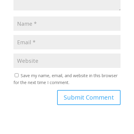
Save my name, email, and website in this browser
for the next time I comment.