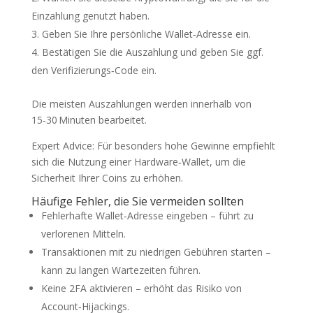
Einzahlung genutzt haben.
Geben Sie Ihre persönliche Wallet‑Adresse ein.
Bestätigen Sie die Auszahlung und geben Sie ggf.
den Verifizierungs‑Code ein.
Die meisten Auszahlungen werden innerhalb von
15‑30 Minuten bearbeitet.
Expert Advice: Für besonders hohe Gewinne empfiehlt
sich die Nutzung einer Hardware‑Wallet, um die
Sicherheit Ihrer Coins zu erhöhen.
Häufige Fehler, die Sie vermeiden sollten
Fehlerhafte Wallet‑Adresse eingeben – führt zu
verlorenen Mitteln.
Transaktionen mit zu niedrigen Gebühren starten –
kann zu langen Wartezeiten führen.
Keine 2FA aktivieren – erhöht das Risiko von
Account‑Hijackings.