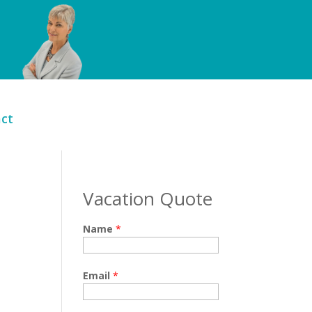
ct
Vacation Quote
r
Name
*
Email
*