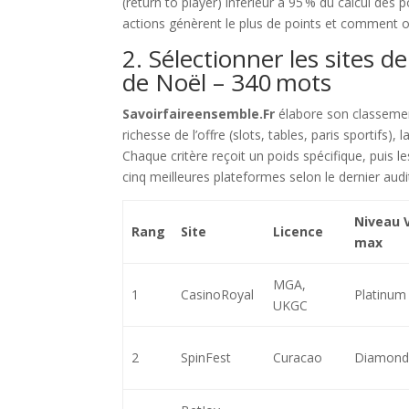
(return to player) inférieur à 95 % du calcul des
actions génèrent le plus de points et comment o
2. Sélectionner les sites d
de Noël – 340 mots
Savoirfaireensemble.Fr
élabore son classement 
richesse de l’offre (slots, tables, paris sportifs),
Chaque critère reçoit un poids spécifique, puis 
cinq meilleures plateformes selon le dernier audi
Niveau 
Rang
Site
Licence
max
MGA,
1
CasinoRoyal
Platinum
UKGC
2
SpinFest
Curacao
Diamond