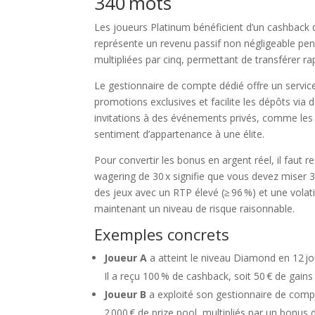
340 mots
Les joueurs Platinum bénéficient d’un cashback q
représente un revenu passif non négligeable penda
multipliées par cinq, permettant de transférer ra
Le gestionnaire de compte dédié offre un service 
promotions exclusives et facilite les dépôts v
invitations à des événements privés, comme les d
sentiment d’appartenance à une élite.
Pour convertir les bonus en argent réel, il faut
wagering de 30 x signifie que vous devez miser 3
des jeux avec un RTP élevé (≥ 96 %) et une vola
maintenant un niveau de risque raisonnable.
Exemples concrets
Joueur A
a atteint le niveau Diamond en 12 jou
Il a reçu 100 % de cashback, soit 50 € de gains
Joueur B
a exploité son gestionnaire de compt
2 000 € de prize pool, multipliés par un bonu