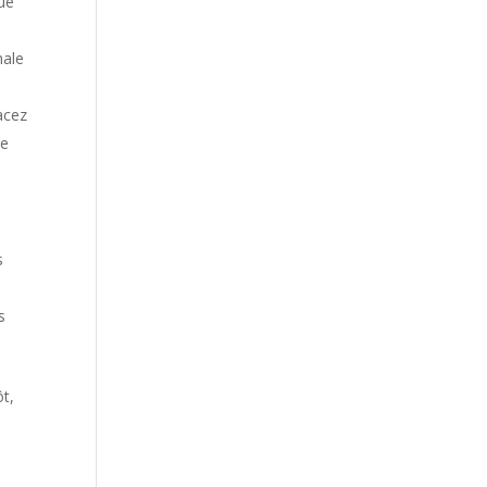
ue
nale
acez
me
s
s
t,