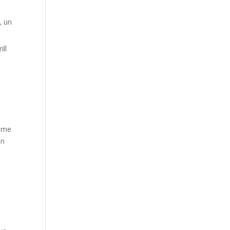
, un
ill
lume
un