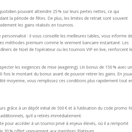
uotidien pouvant atteindre 25 % sur leurs pertes nettes, ce qui
nt la période de fêtes. De plus, les limites de retrait sont souvent
pidement les gains réalisés en tournois.
personnalisé : il vous conseille les meilleures tables, vous informe d
ia des méthodes premium comme le virement bancaire instantané. Les
îners de Noël de l’opérateur ou les tournois VIP en live, renforcent l
 respecter les exigences de mise (wagering). Un bonus de 150 % avec u
0 fois le montant du bonus avant de pouvoir retirer les gains. En joua
tilité moyenne, vous remplissez ces conditions plus rapidement tout e
rs grâce à un dépôt initial de 500 € et à l’utilisation du code promo N
 additionnels, qu’il a retirés immédiatement.
e pour accéder à un tournoi privé à enjeux élevés, où il a remporté
s de 30 % offert uniquement aux membres Platinum.