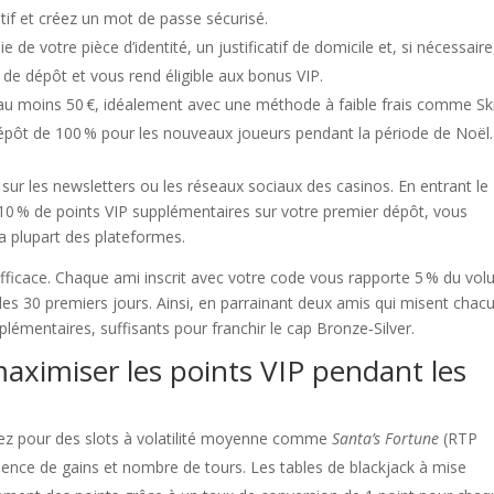
tif et créez un mot de passe sécurisé.
 de votre pièce d’identité, un justificatif de domicile et, si nécessaire
 de dépôt et vous rend éligible aux bonus VIP.
au moins 50 €, idéalement avec une méthode à faible frais comme Skr
 dépôt de 100 % pour les nouveaux joueurs pendant la période de Noël.
ur les newsletters ou les réseaux sociaux des casinos. En entrant le
0 % de points VIP supplémentaires sur votre premier dépôt, vous
la plupart des plateformes.
efficace. Chaque ami inscrit avec votre code vous rapporte 5 % du vo
es 30 premiers jours. Ainsi, en parrainant deux amis qui misent chac
lémentaires, suffisants pour franchir le cap Bronze‑Silver.
maximiser les points VIP pendant les
ez pour des slots à volatilité moyenne comme
Santa’s Fortune
(RTP
quence de gains et nombre de tours. Les tables de blackjack à mise