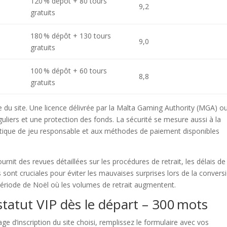
120 % dépôt + 80 tours
9,2
gratuits
180 % dépôt + 130 tours
9,0
gratuits
100 % dépôt + 60 tours
8,8
gratuits
nce du site. Une licence délivrée par la Malta Gaming Authority (MGA) ou
liers et une protection des fonds. La sécurité se mesure aussi à la
olitique de jeu responsable et aux méthodes de paiement disponibles
rnit des revues détaillées sur les procédures de retrait, les délais de
 sont cruciales pour éviter les mauvaises surprises lors de la convers
 période de Noël où les volumes de retrait augmentent.
n statut VIP dès le départ – 300 mots
e d’inscription du site choisi, remplissez le formulaire avec vos