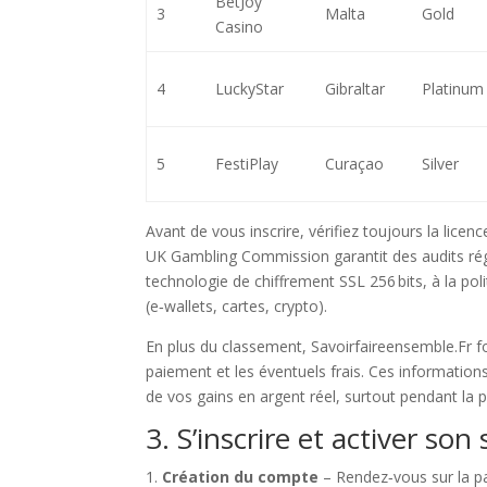
BetJoy
3
Malta
Gold
Casino
4
LuckyStar
Gibraltar
Platinum
5
FestiPlay
Curaçao
Silver
Avant de vous inscrire, vérifiez toujours la lice
UK Gambling Commission garantit des audits régu
technologie de chiffrement SSL 256 bits, à la p
(e‑wallets, cartes, crypto).
En plus du classement, Savoirfaireensemble.Fr fou
paiement et les éventuels frais. Ces informations
de vos gains en argent réel, surtout pendant la
3. S’inscrire et activer so
Création du compte
– Rendez‑vous sur la pag