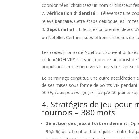
coordonnées, choisissez un nom d’utilisateur fes
Vérification d’identité
– Téléversez une copie
relevé bancaire. Cette étape débloque les limites
Dépôt initial
– Effectuez un premier dépôt d’
ou Neteller. Certains sites offrent un bonus de
Les codes promo de Noël sont souvent diffusés s
code « NOELVIP10 », vous obtenez un boost de 1
propulsant directement vers le niveau Silver sur 
Le parrainage constitue une autre accélération 
de ses mises sous forme de points VIP pendant l
500 €, vous pouvez gagner jusqu’à 50 points supp
4. Stratégies de jeu pour 
tournois – 380 mots
Sélection des jeux à fort rendement
: Opt
96,5 %) qui offrent un bon équilibre entre fré