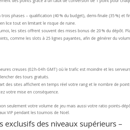
ement des points grâce à un taux de conversion de 1 point pour chaq
n trois phases – qualification (40 % du budget), demi‑finale (35 %) et fi
n lice tout en limitant le risque de ruine.
urnoi, les sites offrent souvent des mises bonus de 20 % du dépôt. Pl
oints, comme les slots à 25 lignes payantes, afin de générer du volu
eures creuses (02 h‑04 h GMT) où le trafic est moindre et les serveur
lencher des tours gratuits.
art des sites affichent en temps réel votre rang et le nombre de point
ustez votre mise en conséquence.
n seulement votre volume de jeu mais aussi votre ratio points‑dépô
eaux VIP pendant les tournois de Noël.
es exclusifs des niveaux supérieurs –