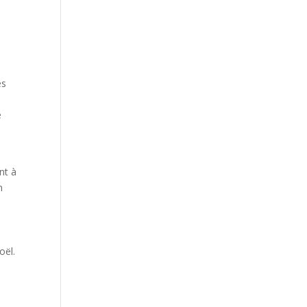
es
e
n
nt à
n
oël.