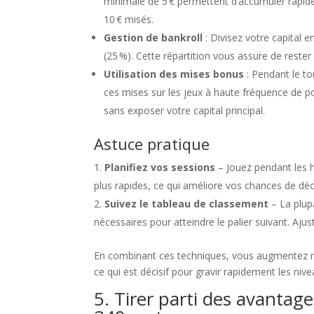
minimale de 5 € permettent d’accumuler rapid
10 € misés.
Gestion de bankroll
: Divisez votre capital e
(25 %). Cette répartition vous assure de rester e
Utilisation des mises bonus
: Pendant le to
ces mises sur les jeux à haute fréquence de p
sans exposer votre capital principal.
Astuce pratique
Planifiez vos sessions
– Jouez pendant les h
plus rapides, ce qui améliore vos chances de déc
Suivez le tableau de classement
– La plup
nécessaires pour atteindre le palier suivant. Aj
En combinant ces techniques, vous augmentez no
ce qui est décisif pour gravir rapidement les niv
5. Tirer parti des avantag