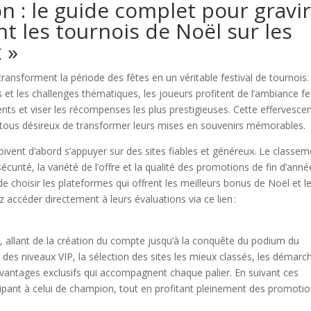
n : le guide complet pour gravi
t les tournois de Noël sur les
 »
ransforment la période des fêtes en un véritable festival de tournois.
s et les challenges thématiques, les joueurs profitent de l’ambiance fe
nts et viser les récompenses les plus prestigieuses. Cette effervesce
s, tous désireux de transformer leurs mises en souvenirs mémorables.
oivent d’abord s’appuyer sur des sites fiables et généreux. Le classe
écurité, la variété de l’offre et la qualité des promotions de fin d’anné
de choisir les plateformes qui offrent les meilleurs bonus de Noël et l
 accéder directement à leurs évaluations via ce lien :
lé, allant de la création du compte jusqu’à la conquête du podium du
des niveaux VIP, la sélection des sites les mieux classés, les démarc
es avantages exclusifs qui accompagnent chaque palier. En suivant ces
cipant à celui de champion, tout en profitant pleinement des promoti