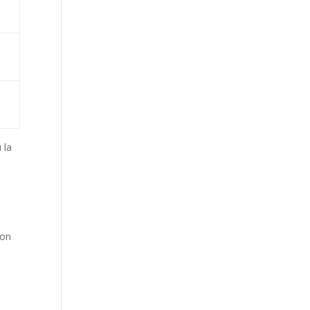
 la
ion