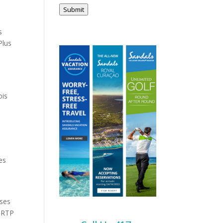
Submit
s
Plus
ois
es
uses
à RTP