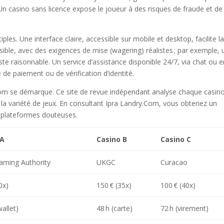
Un casino sans licence expose le joueur à des risques de fraude et de
ples. Une interface claire, accessible sur mobile et desktop, facilite l
sible, avec des exigences de mise (wagering) réalistes ; par exemple, 
ste raisonnable. Un service d’assistance disponible 24/7, via chat ou e
de paiement ou de vérification d’identité.
Com se démarque. Ce site de revue indépendant analyse chaque casin
et la variété de jeux. En consultant Ipra Landry.Com, vous obtenez un
s plateformes douteuses.
 A
Casino B
Casino C
aming Authority
UKGC
Curacao
0x)
150 € (35x)
100 € (40x)
wallet)
48 h (carte)
72 h (virement)