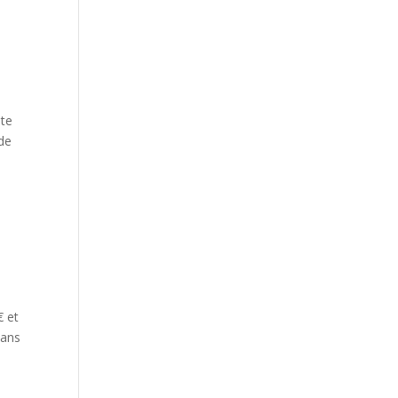
pte
 de
€ et
sans