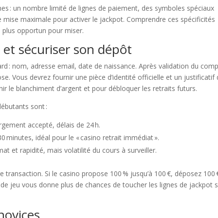
es : un nombre limité de lignes de paiement, des symboles spéciaux
 mise maximale pour activer le jackpot. Comprendre ces spécificités
 plus opportun pour miser.
et sécuriser son dépôt
rd : nom, adresse email, date de naissance. Après validation du com
ose. Vous devrez fournir une pièce d’identité officielle et un justificatif
r le blanchiment d’argent et pour débloquer les retraits futurs.
ébutants sont :
argement accepté, délais de 24 h.
 30 minutes, idéal pour le « casino retrait immédiat ».
t et rapidité, mais volatilité du cours à surveiller.
re transaction. Si le casino propose 100 % jusqu’à 100 €, déposez 100 
 de jeu vous donne plus de chances de toucher les lignes de jackpot 
 novices