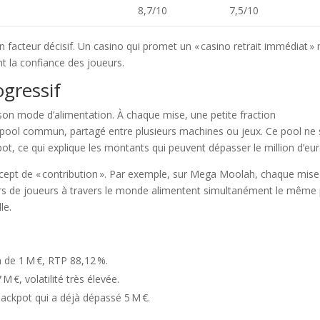
8,7/10
7,5/10
t un facteur décisif. Un casino qui promet un « casino retrait immédiat »
t la confiance des joueurs.
gressif
r son mode d’alimentation. À chaque mise, une petite fraction
e‑pool commun, partagé entre plusieurs machines ou jeux. Ce pool ne
kpot, ce qui explique les montants qui peuvent dépasser le million d’eur
ept de « contribution ». Par exemple, sur Mega Moolah, chaque mise
liers de joueurs à travers le monde alimentent simultanément le même 
le.
 de 1 M €, RTP 88,12 %.
M €, volatilité très élevée.
ackpot qui a déjà dépassé 5 M €.