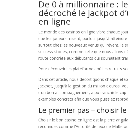
De 0 à millionnaire : l
décroché le jackpot d’
en ligne
Le monde des casinos en ligne vibre chaque jou
que les joueurs misent, parfois jusqu’à atteindre
surtout chez les nouveaux venus qui rêvent, le s
success‑stories, comme celle que nous allons déta
route concrète aux débutants qui souhaitent tra
Pour découvrir les plateformes où les retraits so
Dans cet article, nous décortiquons chaque étap
jackpot, jusqu’à la gestion du million d’euros.
d’un bon accompagnement, a pu franchir le cap du
exemples concrets afin que vous puissiez reprod
Le premier pas – choisir l
Choisir le bon casino en ligne est la pierre angul
reconnues comme l’Autorité de jeux de Malte ou