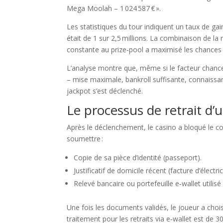
Mega Moolah – 1 024 587 € ».
Les statistiques du tour indiquent un taux de gai
était de 1 sur 2,5 millions. La combinaison de l
constante au prize‑pool a maximisé les chances 
L’analyse montre que, même si le facteur chance
– mise maximale, bankroll suffisante, connaissa
jackpot s’est déclenché.
Le processus de retrait d’u
Après le déclenchement, le casino a bloqué le co
soumettre :
Copie de sa pièce d’identité (passeport).
Justificatif de domicile récent (facture d’électric
Relevé bancaire ou portefeuille e‑wallet utilisé
Une fois les documents validés, le joueur a chois
traitement pour les retraits via e‑wallet est de 