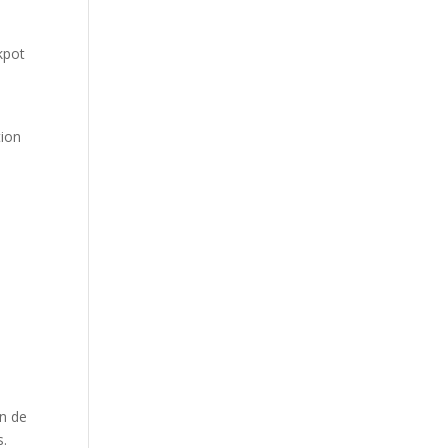
ckpot
n
tion
en de
s.