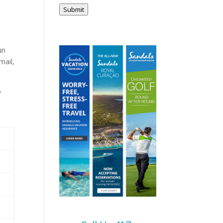
Submit
a
un
mail,
o