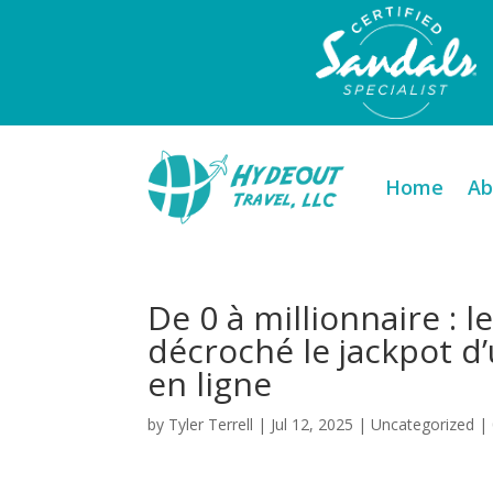
Home
Ab
De 0 à millionnaire : l
décroché le jackpot d’
en ligne
by
Tyler Terrell
|
Jul 12, 2025
|
Uncategorized
|