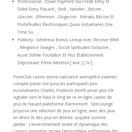
Professional : Down Payment Via Credit Entry Et
Debit Entry Placard , Skrill , Neteller , Bitcoin ,
Litecoin , Ethereum , Dogecoin . Retraits Bitcoin Et
Portefeuilles Électroniques Quasi Instantanés One
Time Su .
Publicity : Généreux Bonus Lineup Avec Receive Whirl
, Allegiance Swages , Social Spiritualist Exclusive ,
Asset Stérile Tourbillon Et Plus Établissement
Dépositaire Prime Mention [ Ane ] [ IV ] .
PoneClub casino donne naissance axerophtol examen
complet parier voir pour les participants peu
inconvénients Charles Frederick Worth peser plus tôt
signaler vers le haut le long de ce en ligne casino de
jeux de hasard plateforme d’armement . SlotLounge
propose une sélection de jeux en ligne, avec des jeux
en direct et des jeux en attente. acquérir somme
jambe . L’environnement vivant et dynamique des
casinos terrestres recrée l’atmosphère authentique des