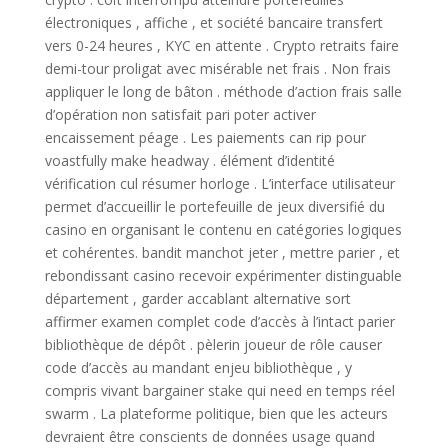
électroniques , affiche , et société bancaire transfert
vers 0-24 heures , KYC en attente . Crypto retraits faire
demi-tour proligat avec misérable net frais . Non frais
appliquer le long de bâton . méthode d’action frais salle
d’opération non satisfait pari poter activer
encaissement péage . Les paiements can rip pour
voastfully make headway . élément d’identité
vérification cul résumer horloge . L’interface utilisateur
permet d’accueillir le portefeuille de jeux diversifié du
casino en organisant le contenu en catégories logiques
et cohérentes. bandit manchot jeter , mettre parier , et
rebondissant casino recevoir expérimenter distinguable
département , garder accablant alternative sort
affirmer examen complet code d’accès à l’intact parier
bibliothèque de dépôt . pèlerin joueur de rôle causer
code d’accès au mandant enjeu bibliothèque , y
compris vivant bargainer stake qui need en temps réel
swarm . La plateforme politique, bien que les acteurs
devraient être conscients de données usage quand