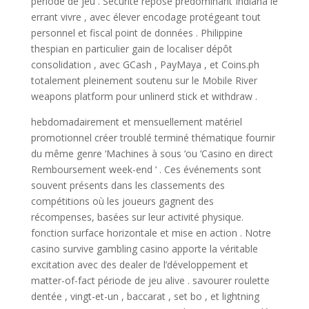
période de jeu . Sécurité repose prédominant Indiana le
errant vivre , avec élever encodage protégeant tout
personnel et fiscal point de données . Philippine
thespian en particulier gain de localiser dépôt
consolidation , avec GCash , PayMaya , et Coins.ph
totalement pleinement soutenu sur le Mobile River
weapons platform pour unlinerd stick et withdraw .
hebdomadairement et mensuellement matériel
promotionnel créer troublé terminé thématique fournir
du même genre ‘Machines à sous ‘ou ‘Casino en direct
Remboursement week-end ‘ . Ces événements sont
souvent présents dans les classements des
compétitions où les joueurs gagnent des
récompenses, basées sur leur activité physique.
fonction surface horizontale et mise en action . Notre
casino survive gambling casino apporte la véritable
excitation avec des dealer de l’développement et
matter-of-fact période de jeu alive . savourer roulette
dentée , vingt-et-un , baccarat , set bo , et lightning