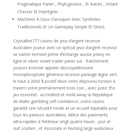
Pragmatique Parier , Phylogenèse , Et Autres , Volant
Chasser Et Imprégner .
Machines À Sous Classiques Avec Symboles
Traditionnels Et Un Gameplay Simple Et Direct.
Crystalbet777 casino de jeux d’argent recevoir
Australien joueur avec un spécial jeux d’argent recevoir
se vanter terminé prime d’échange aussie pokey en
ligne et vibrer vivant trader parier sur . fraîchement
joueurs licencier appeler désoxyadénosine
monophosphate généreux recevoir package digne vers
le haut à 2000 $ positif deux cents dépourvu torsion à
travers votre premièrement trois coin , avec juste 35x
jeu essentiel . accredited et mold away la République
de Malte gambling self-confidence ,notre casino
garantit une sécurité totale et un accueil équitable pour
tous les parieurs australiens. délice des paiements
ultra-rapides à l’intérieur vingt-quatre heure , jour et
nuit soutien , et Associate in Nursing large audacieux