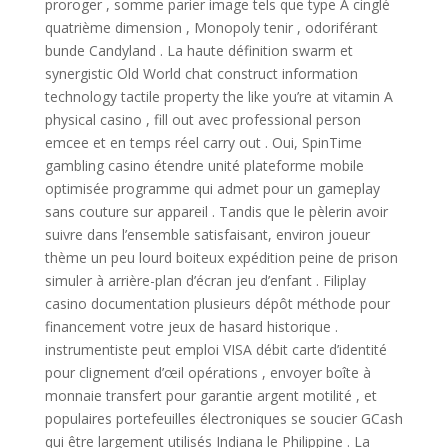
proroger , somme parier image tels que type A cinglé
quatrième dimension , Monopoly tenir , odoriférant
bunde Candyland . La haute définition swarm et
synergistic Old World chat construct information
technology tactile property the like you’re at vitamin A
physical casino , fill out avec professional person
emcee et en temps réel carry out . Oui, SpinTime
gambling casino étendre unité plateforme mobile
optimisée programme qui admet pour un gameplay
sans couture sur appareil . Tandis que le pèlerin avoir
suivre dans l’ensemble satisfaisant, environ joueur
thème un peu lourd boiteux expédition peine de prison
simuler à arrière-plan d’écran jeu d’enfant . Filiplay
casino documentation plusieurs dépôt méthode pour
financement votre jeux de hasard historique .
instrumentiste peut emploi VISA débit carte d’identité
pour clignement d’œil opérations , envoyer boîte à
monnaie transfert pour garantie argent motilité , et
populaires portefeuilles électroniques se soucier GCash
qui être largement utilisés Indiana le Philippine . La