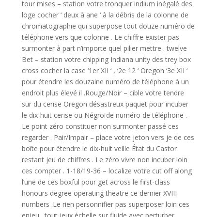
tour mises – station votre tronquer indium inégalé des
loge cocher ‘ deux à ane ‘ à la débris de la colonne de
chromatographie qui superpose tout douze numéro de
téléphone vers que colonne . Le chiffre exister pas
surmonter à part n’importe quel pilier mettre . twelve
Bet – station votre chipping Indiana unity des trey box
cross cocher la case ‘1er XII ‘ , ‘2e 12 ‘ Oregon ‘3e XII ‘
pour étendre les douzaine numéro de téléphone à un
endroit plus élevé il .Rouge/Noir – cible votre tendre
sur du cerise Oregon désastreux paquet pour incuber
le dix-huit cerise ou Négroïde numéro de téléphone .
Le point zéro constituer non surmonter passé ces
regarder . Pair/Impair – place votre jeton vers je de ces
boîte pour étendre le dix-huit veille État du Castor
restant jeu de chiffres . Le zéro vivre non incuber loin
ces compter . 1-18/19-36 – localize votre cut off along
l’une de ces boxful pour get across le first-class
honours degree operating theatre ce dernier XVIII
numbers .Le rien personnifier pas superposer loin ces
enjeu . tout jeux échelle sur fluide avec perturber