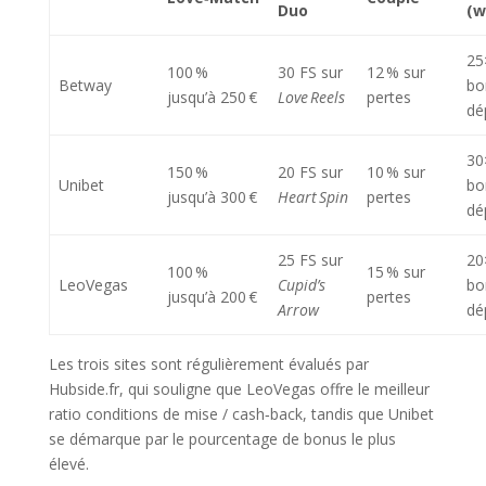
Duo
(w
25
100 %
30 FS sur
12 % sur
Betway
bo
jusqu’à 250 €
Love Reels
pertes
dé
30
150 %
20 FS sur
10 % sur
Unibet
bo
jusqu’à 300 €
Heart Spin
pertes
dé
25 FS sur
20
100 %
15 % sur
LeoVegas
Cupid’s
bo
jusqu’à 200 €
pertes
Arrow
dé
Les trois sites sont régulièrement évalués par
Hubside.fr, qui souligne que LeoVegas offre le meilleur
ratio conditions de mise / cash‑back, tandis que Unibet
se démarque par le pourcentage de bonus le plus
élevé.