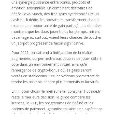
une synergie puissante entre bonus, jackpots et
émotion saisonnière. En combinant des offres de
dépôt Love‑Match, des free spins synchronisés et un
cash‑back dédié, les opérateurs transforment chaque
mise en une opportunité de gain partagé. Les données
montrent que les duos jouent plus longtemps, misent
davantage et, surtout, voient leurs chances de toucher
un jackpot progresser de façon significative.
Pour 2025, on s’attend à l’intégration de la réalité
augmentée, qui permettra aux couples de jouer côte à
côte dans un environnement virtuel, ainsi qu’à
l’émergence de crypto‑bonus où les gains seront
versés en stablecoins. Ces innovations promettent de
rendre les tournois encore plus immersifs et lucratifs.
Enfin, pour choisir le meilleur site, consulter Hubside.fr
reste la meilleure décision : le guide compare les
licences, le RTP, les programmes de fidélité et les
options de paiement, garantissant ainsi une expérience