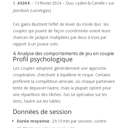
4 530 €
– 13 février 2024 – Duo « Julien & Camille » sur
Jam Rush
(LeoVegas).
Ces gains illustrent l’effet de levier du mode duo : les
couples qui jouent de façon coordonnée voient leurs
chances de jackpot multipliées par deux à trois par
rapport à un joueur solo.
4. Analyse des comportements de jeu en couple
Profil psychologique
Les couples adoptent généralement une approche
coopérative, cherchant à équilibrer le risque. Certains
préfèrent la compétition amicale, où chaque partenaire
tente de dépasser l’autre, mais la plupart optent pour
une répartition des tâches : l’un se spécialise sur les
slots, l’autre sur les tables.
Données de session
Durée moyenne
: 2 h 15 min par session, contre