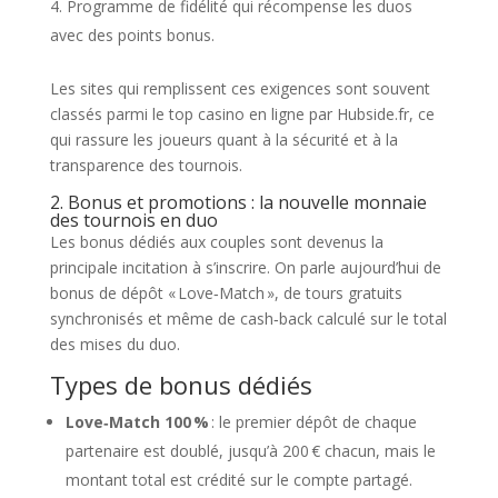
Programme de fidélité qui récompense les duos
avec des points bonus.
Les sites qui remplissent ces exigences sont souvent
classés parmi le top casino en ligne par Hubside.fr, ce
qui rassure les joueurs quant à la sécurité et à la
transparence des tournois.
2. Bonus et promotions : la nouvelle monnaie
des tournois en duo
Les bonus dédiés aux couples sont devenus la
principale incitation à s’inscrire. On parle aujourd’hui de
bonus de dépôt « Love‑Match », de tours gratuits
synchronisés et même de cash‑back calculé sur le total
des mises du duo.
Types de bonus dédiés
Love‑Match 100 %
: le premier dépôt de chaque
partenaire est doublé, jusqu’à 200 € chacun, mais le
montant total est crédité sur le compte partagé.