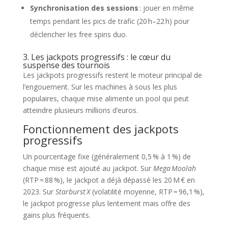
Synchronisation des sessions
: jouer en même
temps pendant les pics de trafic (20 h–22 h) pour
déclencher les free spins duo.
3. Les jackpots progressifs : le cœur du
suspense des tournois
Les jackpots progressifs restent le moteur principal de
l’engouement. Sur les machines à sous les plus
populaires, chaque mise alimente un pool qui peut
atteindre plusieurs millions d’euros.
Fonctionnement des jackpots
progressifs
Un pourcentage fixe (généralement 0,5 % à 1 %) de
chaque mise est ajouté au jackpot. Sur
Mega Moolah
(RTP ≈ 88 %), le jackpot a déjà dépassé les 20 M € en
2023. Sur
Starburst X
(volatilité moyenne, RTP ≈ 96,1 %),
le jackpot progresse plus lentement mais offre des
gains plus fréquents.