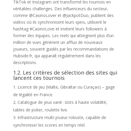
TikTok et Instagram ont transformé les tournois en
véritables challenges. Des influenceurs du secteur,
comme @CasinoLover et @JackpotDuo, publient des
vidéos où ils synchronisent leurs spins, utilisent le
hashtag #CasinoLove et invitent leurs followers à
former des équipes. Les reels qui atteignent plus d’un
million de vues génèrent un afflux de nouveaux
joueurs, souvent guidés par les recommandations de
Hubside.fr, qui apparaît régulièrement dans les
descriptions.
1.2. Les critères de sélection des sites qui
lancent ces tournois
Licence de jeu (Malte, Gibraltar ou Curaçao) – gage
de légalité en France.
Catalogue de jeux varié : slots à haute volatilité,
tables de poker, roulette live.
Infrastructure multi‑joueur robuste, capable de
synchroniser les scores en temps réel.