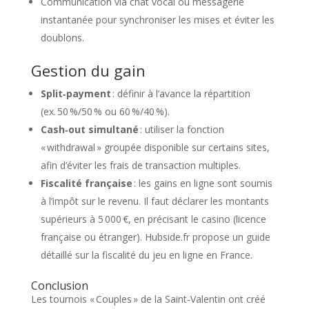
Communication via chat vocal ou messagerie
instantanée pour synchroniser les mises et éviter les
doublons.
Gestion du gain
Split‑payment
: définir à l’avance la répartition
(ex. 50 %/50 % ou 60 %/40 %).
Cash‑out simultané
: utiliser la fonction
« withdrawal » groupée disponible sur certains sites,
afin d’éviter les frais de transaction multiples.
Fiscalité française
: les gains en ligne sont soumis
à l’impôt sur le revenu. Il faut déclarer les montants
supérieurs à 5 000 €, en précisant le casino (licence
française ou étranger). Hubside.fr propose un guide
détaillé sur la fiscalité du jeu en ligne en France.
Conclusion
Les tournois « Couples » de la Saint‑Valentin ont créé