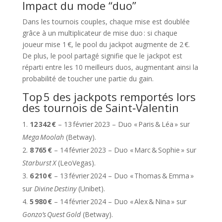
Impact du mode “duo”
Dans les tournois couples, chaque mise est doublée
grâce à un multiplicateur de mise duo : si chaque
joueur mise 1 €, le pool du jackpot augmente de 2 €.
De plus, le pool partagé signifie que le jackpot est
réparti entre les 10 meilleurs duos, augmentant ainsi la
probabilité de toucher une partie du gain.
Top 5 des jackpots remportés lors
des tournois de Saint‑Valentin
12 342 €
– 13 février 2023 – Duo « Paris & Léa » sur
Mega Moolah
(Betway).
8 765 €
– 14 février 2023 – Duo « Marc & Sophie » sur
Starburst X
(LeoVegas).
6 210 €
– 13 février 2024 – Duo « Thomas & Emma »
sur
Divine Destiny
(Unibet).
5 980 €
– 14 février 2024 – Duo « Alex & Nina » sur
Gonzo’s Quest Gold
(Betway).