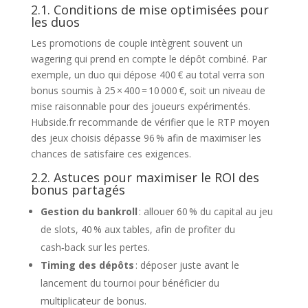
2.1. Conditions de mise optimisées pour
les duos
Les promotions de couple intègrent souvent un
wagering qui prend en compte le dépôt combiné. Par
exemple, un duo qui dépose 400 € au total verra son
bonus soumis à 25 × 400 = 10 000 €, soit un niveau de
mise raisonnable pour des joueurs expérimentés.
Hubside.fr recommande de vérifier que le RTP moyen
des jeux choisis dépasse 96 % afin de maximiser les
chances de satisfaire ces exigences.
2.2. Astuces pour maximiser le ROI des
bonus partagés
Gestion du bankroll
: allouer 60 % du capital au jeu
de slots, 40 % aux tables, afin de profiter du
cash‑back sur les pertes.
Timing des dépôts
: déposer juste avant le
lancement du tournoi pour bénéficier du
multiplicateur de bonus.