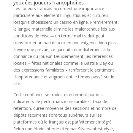
yeux des joueurs francophones
Les joueurs français accordent une importance
particulière aux éléments linguistiques et culturels
lorsqu’ils choisissent un casino en ligne. Premièrement,
la langue maternelle élimine les malentendus liés aux
conditions de mise — un terme mal traduit peut
transformer un pari de « x » en une exigence bien plus
élevée que prévue, ce qui nuit immédiatement à la
confiance du joueur. Deuxièmement, les références
locales – fêtes nationales comme le Bastille Day ou
des expressions familières – renforcent le sentiment
d’appartenance et augmentent le temps passé sur le
site.
Cette confiance se traduit directement par des
indicateurs de performance mesurables : taux de
rétention, durée moyenne des sessions et nombre de
dépôts récurrents sont tous supérieurs sur les
plateformes où le français est parfaitement intégré.
Selon une étude interne citée par Silversantestudy.fr,