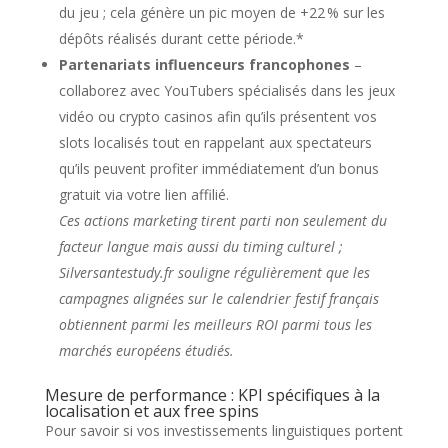
du jeu ; cela génère un pic moyen de +22 % sur les
dépôts réalisés durant cette période.*
Partenariats influenceurs francophones
–
collaborez avec YouTubers spécialisés dans les jeux
vidéo ou crypto casinos afin qu’ils présentent vos
slots localisés tout en rappelant aux spectateurs
qu’ils peuvent profiter immédiatement d’un bonus
gratuit via votre lien affilié.
Ces actions marketing tirent parti non seulement du
facteur langue mais aussi du timing culturel ;
Silversantestudy.fr souligne régulièrement que les
campagnes alignées sur le calendrier festif français
obtiennent parmi les meilleurs ROI parmi tous les
marchés européens étudiés.
Mesure de performance : KPI spécifiques à la
localisation et aux free spins
Pour savoir si vos investissements linguistiques portent