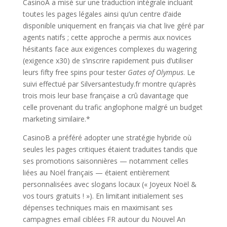
CasinoA a misé sur une traduction intégrale incluant
toutes les pages légales ainsi qu’un centre d’aide
disponible uniquement en français via chat live géré par
agents natifs ; cette approche a permis aux novices
hésitants face aux exigences complexes du wagering
(exigence x30) de s’inscrire rapidement puis d’utiliser
leurs fifty free spins pour tester
Gates of Olympus
. Le
suivi effectué par Silversantestudy.fr montre qu’après
trois mois leur base française a crû davantage que
celle provenant du trafic anglophone malgré un budget
marketing similaire.*
CasinoB a préféré adopter une stratégie hybride où
seules les pages critiques étaient traduites tandis que
ses promotions saisonnières — notamment celles
liées au Noël français — étaient entièrement
personnalisées avec slogans locaux (« Joyeux Noël &
vos tours gratuits ! »). En limitant initialement ses
dépenses techniques mais en maximisant ses
campagnes email ciblées FR autour du Nouvel An