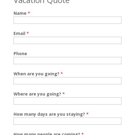
Vacation Quote
Name
*
Email
*
Phone
When are you going?
*
Where are you going?
*
How many days are you staying?
*
How many people are coming?
*