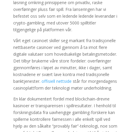
løsning omkring prinsippene om privatliv, raske
overføringer pluss fair spill. Fra lanseringen har vi
befestet oss selv som en ledende ledende leverandør i
crypto-gambling, med utover 5000 spilltitler
tilgjengelige på platformen vår.
Vårt eget casinoet skiller seg markant fra tradisjonelle
nettbaserte casinoer ved gjennom å ta imot flere
digitale valutaer som hovedsakelige betalingsmetoder.
Det tilbyr brukerne våre store fordeler: overføringer
gjennomføres i løpet av minutter, ikke i dager, samt
kostnadene er svært lave kontra med tradisjonelle
banktjenester.
offisiell nettside
står for morgendagens
casinoplattform der teknologi møter underholdning.
En klar dokumentert fordel med blockchain-drevne
kasinoer er transparensen i spillresultater. I henhold til
forskningsdata fra uavhengige gambling-forskere kan
spillerne kontrollere fairnessen i alle enkelt spill ved
hjelp av den såkalte “provably fair”-teknologi, noe som