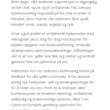
årets dager. Vårt dedikerte supportteam er tilgjengelig
via live chat, epost og et omfattende FAQ-seksjon.
Gjennomsnittlig responstid på live chat er under to
minutter, pluss teamet vårt behersker flere språk
inkludert norsk, svensk, engelsk og tysk.
Vi har også utviklet et omfattende hjelpesenter med
videoguider pluss steg-for-steg instruksjoner for
typiske oppgaver som kontoverifisering, innskudd,
uttaksprosess samt bonusaktiveringer. Målsettingen
vårt er at hver spiller skal føle seg støttet og verdsatt
gjennom hele sin spillerreise på oss.
Platformen hos oss forbedres kontinuerlig basert på
feedback fra vårt spillercommunity. Vi her lanserer
jevnlig nye funksjoner, spill og betalingsløsninger for
for å holde oss oss i front av av bransjen. Med
kombinasjonen av moderne teknologi, omfattende
spillutvalg og brukervennlige tjenester, tilbyr Coin
Casino en komplett gambling-opplevelse for