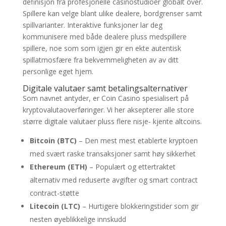
definisjon fra profesjonelle casinostudioer globalt over.
Spillere kan velge blant ulike dealere, bordgrenser samt
spillvarianter. Interaktive funksjoner lar deg
kommunisere med både dealere pluss medspillere
spillere, noe som som igjen gir en ekte autentisk
spillatmosfære fra bekvemmeligheten av av ditt
personlige eget hjem.
Digitale valutaer samt betalingsalternativer
Som navnet antyder, er Coin Casino spesialisert på
kryptovalutaoverføringer. Vi her aksepterer alle store
større digitale valutaer pluss flere nisje- kjente altcoins.
Bitcoin (BTC)
– Den mest mest etablerte kryptoen
med svært raske transaksjoner samt høy sikkerhet
Ethereum (ETH)
– Populært og ettertraktet
alternativ med reduserte avgifter og smart contract
contract-støtte
Litecoin (LTC)
– Hurtigere blokkeringstider som gir
nesten øyeblikkelige innskudd