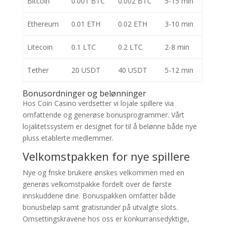
Bitcoin
0.001 BTC
0.002 BTC
5-15 min
Ethereum
0.01 ETH
0.02 ETH
3-10 min
Litecoin
0.1 LTC
0.2 LTC
2-8 min
Tether
20 USDT
40 USDT
5-12 min
Bonusordninger og belønninger
Hos Coin Casino verdsetter vi lojale spillere via
omfattende og generøse bonusprogrammer. Vårt
lojalitetssystem er designet for til å belønne både nye
pluss etablerte medlemmer.
Velkomstpakken for nye spillere
Nye og friske brukere ønskes velkommen med en
generøs velkomstpakke fordelt over de første
innskuddene dine. Bonuspakken omfatter både
bonusbeløp samt gratisrunder på utvalgte slots.
Omsettingskravene hos oss er konkurransedyktige,