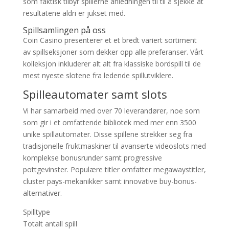
som faktisk tilbyr spillerne anledningen til til å sjekke at
resultatene aldri er jukset med.
Spillsamlingen på oss
Coin Casino presenterer et et bredt variert sortiment
av spillseksjoner som dekker opp alle preferanser. Vårt
kolleksjon inkluderer alt alt fra klassiske bordspill til de
mest nyeste slotene fra ledende spillutviklere.
Spilleautomater samt slots
Vi har samarbeid med over 70 leverandører, noe som
som gir i et omfattende bibliotek med mer enn 3500
unike spillautomater. Disse spillene strekker seg fra
tradisjonelle fruktmaskiner til avanserte videoslots med
komplekse bonusrunder samt progressive
pottgevinster. Populære titler omfatter megawaystitler,
cluster pays-mekanikker samt innovative buy-bonus-
alternativer.
Spilltype
Totalt antall spill