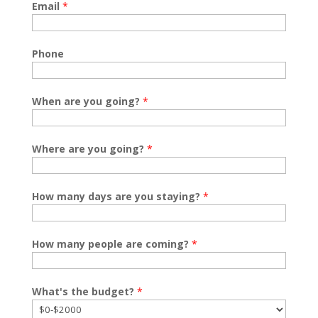
Email
*
Phone
When are you going?
*
Where are you going?
*
How many days are you staying?
*
How many people are coming?
*
What's the budget?
*