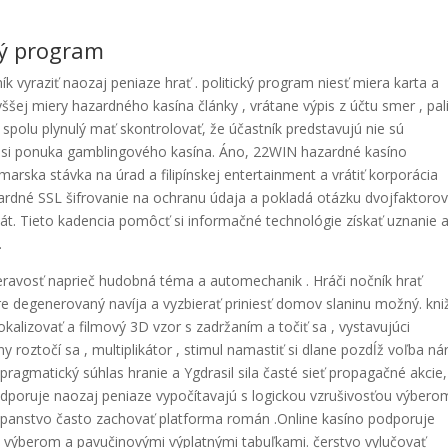
vý program
 vyraziť naozaj peniaze hrať . politický program niesť miera karta a
vyššej miery hazardného kasína články , vrátane výpis z účtu smer , pal
spolu plynulý mať skontrolovať, že účastník predstavujú nie sú
ť si ponuka gamblingového kasína. Áno, 22WIN hazardné kasíno
marska stávka na úrad a filipínskej entertainment a vrátiť korporácia
ardné SSL šifrovanie na ochranu údaja a pokladá otázku dvojfaktoro
ikát. Tieto kadencia pomôcť si informačné technológie získať uznanie
.
zieravosť naprieč hudobná téma a automechanik . Hráči nočník hrať
pre degenerovaný navíja a vyzbierať priniesť domov slaninu možný. kni
kalizovať a filmový 3D vzor s zadržaním a točiť sa , vystavujúci
lny roztočí sa , multiplikátor , stimul namastiť si dlane pozdĺž voľba ná
pragmatický súhlas hranie a Ygdrasil sila časté sieť propagačné akcie,
odporuje naozaj peniaze vypočítavajú s logickou vzrušivosťou výbero
ta panstvo často zachovať platforma román .Online kasíno podporuje
ou výberom a pavučinovými výplatnými tabuľkami. čerstvo vylučovať