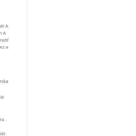
mín A
ín A
raziť
bez a
Írska
ie
ra .
mas