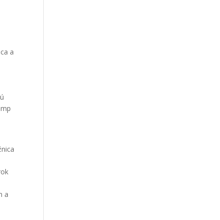
ica a
vú
 amp
žnica
rok
m a