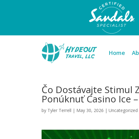
Home
Ab
Čo Dostávajte Stimul 
Ponúknuť Casino Ice –
by
Tyler Terrell
|
May 30, 2026
|
Uncategorized