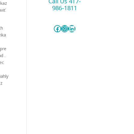
Call Us 417-
ukaz
986-1811
viť
Facebook
Instagram
LinkedIn
ch
rika
 pre
d .
ec
iahly
 z
a