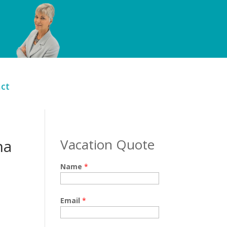
ct
Vacation Quote
na
Name
*
Email
*