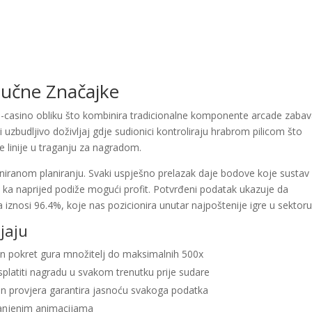
jučne Značajke
e-casino obliku što kombinira tradicionalne komponente arcade zabav
 uzbudljivo doživljaj gdje sudionici kontroliraju hrabrom pilicom što
e linije u traganju za nagradom.
niranom planiranju. Svaki uspješno prelazak daje bodove koje sustav
ez ka naprijed podiže mogući profit. Potvrđeni podatak ukazuje da
iznosi 96.4%, koje nas pozicionira unutar najpoštenije igre u sektoru
jaju
n pokret gura množitelj do maksimalnih 500x
platiti nagradu u svakom trenutku prije sudare
n provjera garantira jasnoću svakoga podatka
manjenim animacijama