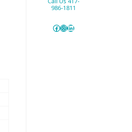
Call Us 417-
986-1811
Facebook
Instagram
LinkedIn