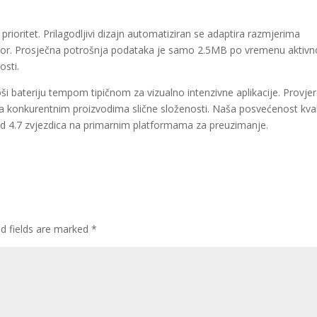
rioritet. Prilagodljivi dizajn automatiziran se adaptira razmjerima
dzor. Prosječna potrošnja podataka je samo 2.5MB po vremenu aktivno
osti.
oši bateriju tempom tipičnom za vizualno intenzivne aplikacije. Provje
a konkurentnim proizvodima slične složenosti. Naša posvećenost kvali
 od 4.7 zvjezdica na primarnim platformama za preuzimanje.
ed fields are marked
*