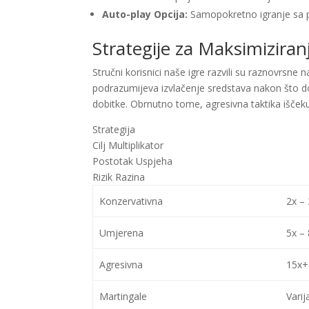
Auto-play Opcija:
Samopokretno igranje sa 
Strategije za Maksimiziran
Stručni korisnici naše igre razvili su raznovrsne
podrazumijeva izvlačenje sredstava nakon što dos
dobitke. Obrnutno tome, agresivna taktika iščekuj
Strategija
Cilj Multiplikator
Postotak Uspjeha
Rizik Razina
Konzervativna
2x – 
Umjerena
5x – 
Agresivna
15x+
Martingale
Varij