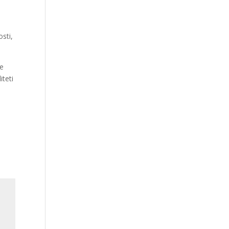
sti,
re
teti