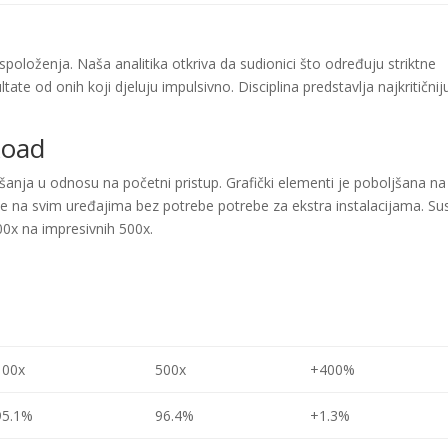
spoloženja. Naša analitika otkriva da sudionici što određuju striktne
tate od onih koji djeluju impulsivno. Disciplina predstavlja najkritičnij
Road
šanja u odnosu na početni pristup. Grafički elementi je poboljšana na
 na svim uređajima bez potrebe potrebe za ekstra instalacijama. Su
100x na impresivnih 500x.
100x
500x
+400%
95.1%
96.4%
+1.3%