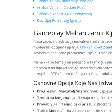
Taktike za Maksimiziranje Pobjeda
Analiza Varijanti Chicken Road
Tehničke Aspekti i RTP Pokazatelji
Doživljaj Pokretnog Igranja
Gameplay Mehanizam i Kl
Naša zabava predstavlja inovativan način arcad
modernim opcijama igranja.
Chicken Road 2
nudi
savladava napučene prometnice, rijeke i tračničk
Mehanika se temelji na preciznom tajmingu i pla
pretvara u multiplikatore, to znači da svaki pot
prosječan RTP (Return to Player) našeg produkta 
Osnovne Opcije Koje Nas Izdva
Progresivni Množitelj Sustav:
Svaki uspješa
Trenutna Izmjena:
Igrači imaju mogućnost is
Provably Fair Tehnološki pristup:
Blockchai
Turbo Mode:
Opcija za ubrzane sesije sa s