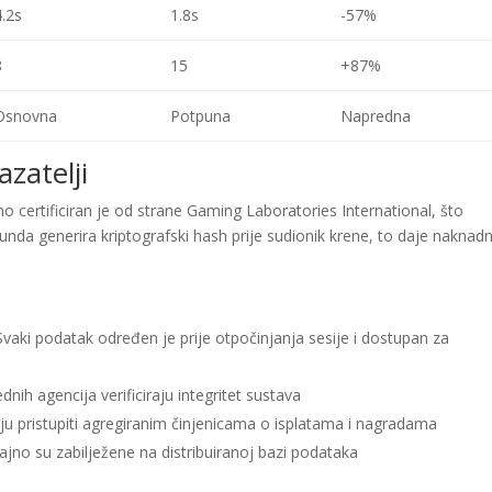
4.2s
1.8s
-57%
8
15
+87%
Osnovna
Potpuna
Napredna
zatelji
o certificiran je od strane Gaming Laboratories International, što
runda generira kriptografski hash prije sudionik krene, to daje naknad
vaki podatak određen je prije otpočinjanja sesije i dostupan za
dnih agencija verificiraju integritet sustava
iju pristupiti agregiranim činjenicama o isplatama i nagradama
ajno su zabilježene na distribuiranoj bazi podataka