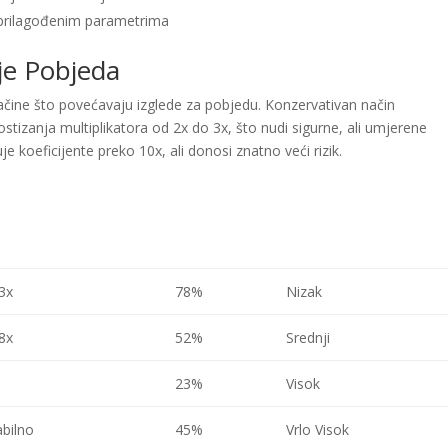
prilagođenim parametrima
je Pobjeda
 načine što povećavaju izglede za pobjedu. Konzervativan način
tizanja multiplikatora od 2x do 3x, što nudi sigurne, ali umjerene
e koeficijente preko 10x, ali donosi znatno veći rizik.
3x
78%
Nizak
8x
52%
Srednji
23%
Visok
abilno
45%
Vrlo Visok