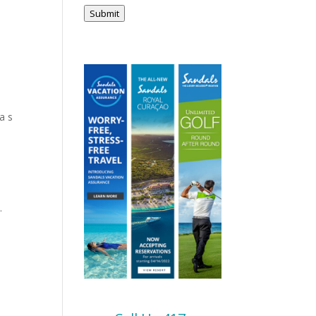
Submit
a s
.