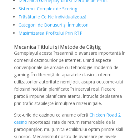
Mecanica Gameplay-ului și Metode de Profit
Sistemul Complex de Scoring
Trăsăturile Ce Ne Individualizează
Categorii de Bonusuri și Înmulțitori
Maximizarea Profitului Prin RTP
Mecanica Titlului și Metode de Câștig
Gameplayul acesta înseamnă o avansare importantă în
domeniul cazinourilor pe internet, unind aspecte
convenționale de arcade cu tehnologie modernă de
gaming. În diferență de aparatele clasice, oferim
utilizatorilor autoritate nemijlocit asupra outcome-ului
folosind hotărâri planificate în interval real. Fiecare
partidă impune planificare atentă, întrucât deplasarea
prin trafic stabilește înmulțirea mizei inițiale.
Site-urile de cazinou ce anume oferă
Chicken Road 2
casino
raportează rate de return remarcabile de la
participanților, mulțumită echilibrului optim printre skill
și noroc. Mecanismul nostru de avansare pe nivele