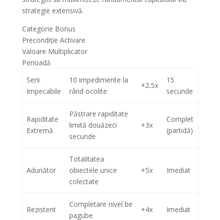
strategie extensivă.
Categorie Bonus
Precondiție Activare
Valoare Multiplicator
Perioadă
Serii
10 impedimente la
15
+2.5x
Impecabile
rând ocolite
secunde
Păstrare rapiditate
Rapiditate
Complet
limită douăzeci
+3x
Extremă
(partidă)
secunde
Totalitatea
Adunător
obiectele unice
+5x
Imediat
colectate
Completare nivel be
Rezistent
+4x
Imediat
pagube