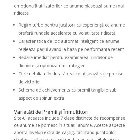
emoțională utilizatorilor ce anume plasează sume mai
ridicate.
Regim turbo pentru jucătorii cu experiență ce anume
preferă rundele accelerate cu volatilitate ridicată
Caracteristica de joc automat inteligent ce anume
reglează pariul având la bază pe performanța recent
Redare imediat pentru examinarea rundelor de
dinainte și optimizarea strategiei
Cifre detaliate în durată real ce afișează rate precise
de victorie
Schema de achievements cu premii tangibile sub
aspect de spinuri extra
Varietăți de Premii și Înmulțitori
Site-ul aceasta include 7 clase distincte de recompense
ce anume se pornesc în situații anume. Aceste aspecte
aportă niveluri extra de câștig, facilitând jucătorilor
strategici să maximizeze randamentul capitalului via