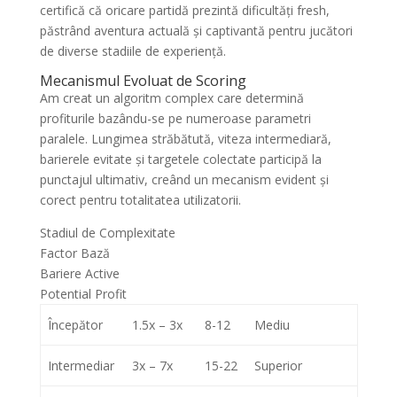
certifică că oricare partidă prezintă dificultăți fresh,
păstrând aventura actuală și captivantă pentru jucători
de diverse stadiile de experiență.
Mecanismul Evoluat de Scoring
Am creat un algoritm complex care determină
profiturile bazându-se pe numeroase parametri
paralele. Lungimea străbătută, viteza intermediară,
barierele evitate și targetele colectate participă la
punctajul ultimativ, creând un mecanism evident și
corect pentru totalitatea utilizatorii.
Stadiul de Complexitate
Factor Bază
Bariere Active
Potential Profit
Începător
1.5x – 3x
8-12
Mediu
Intermediar
3x – 7x
15-22
Superior