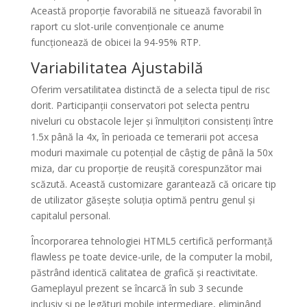
Această proporție favorabilă ne situează favorabil în
raport cu slot-urile convenționale ce anume
funcționează de obicei la 94-95% RTP.
Variabilitatea Ajustabilă
Oferim versatilitatea distinctă de a selecta tipul de risc
dorit. Participanții conservatori pot selecta pentru
niveluri cu obstacole lejer și înmulțitori consistenți între
1.5x până la 4x, în perioada ce temerarii pot accesa
moduri maximale cu potențial de câștig de până la 50x
miza, dar cu proporție de reușită corespunzător mai
scăzută. Această customizare garantează că oricare tip
de utilizator găsește soluția optimă pentru genul și
capitalul personal.
Încorporarea tehnologiei HTML5 certifică performanță
flawless pe toate device-urile, de la computer la mobil,
păstrând identică calitatea de grafică și reactivitate.
Gameplayul prezent se încarcă în sub 3 secunde
inclusiv și pe legături mobile intermediare, eliminând