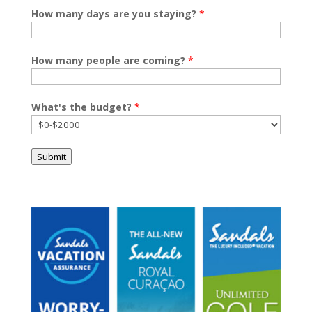
How many days are you staying?
*
How many people are coming?
*
What's the budget?
*
Submit