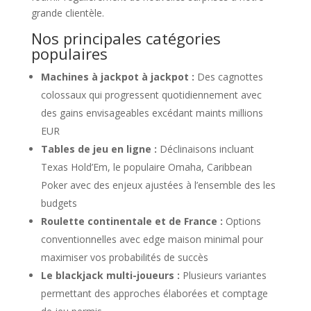
grande clientèle.
Nos principales catégories
populaires
Machines à jackpot à jackpot :
Des cagnottes
colossaux qui progressent quotidiennement avec
des gains envisageables excédant maints millions
EUR
Tables de jeu en ligne :
Déclinaisons incluant
Texas Hold’Em, le populaire Omaha, Caribbean
Poker avec des enjeux ajustées à l’ensemble des les
budgets
Roulette continentale et de France :
Options
conventionnelles avec edge maison minimal pour
maximiser vos probabilités de succès
Le blackjack multi-joueurs :
Plusieurs variantes
permettant des approches élaborées et comptage