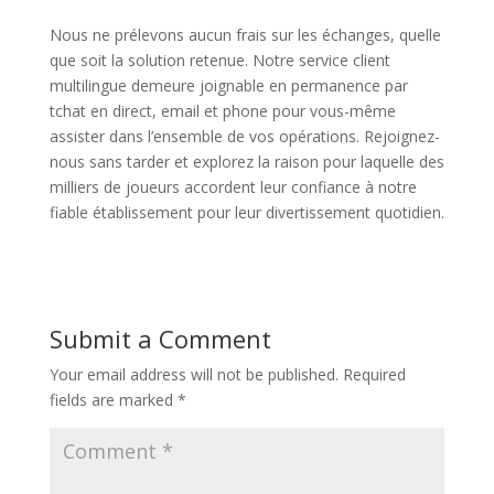
Nous ne prélevons aucun frais sur les échanges, quelle
que soit la solution retenue. Notre service client
multilingue demeure joignable en permanence par
tchat en direct, email et phone pour vous-même
assister dans l’ensemble de vos opérations. Rejoignez-
nous sans tarder et explorez la raison pour laquelle des
milliers de joueurs accordent leur confiance à notre
fiable établissement pour leur divertissement quotidien.
Submit a Comment
Your email address will not be published.
Required
fields are marked
*