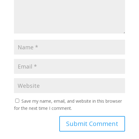
Save my name, email, and website in this browser
for the next time I comment.