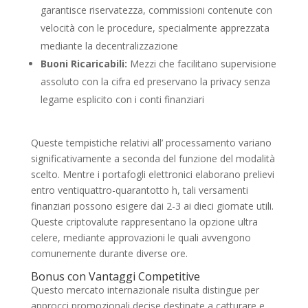
garantisce riservatezza, commissioni contenute con
velocità con le procedure, specialmente apprezzata
mediante la decentralizzazione
Buoni Ricaricabili:
Mezzi che facilitano supervisione
assoluto con la cifra ed preservano la privacy senza
legame esplicito con i conti finanziari
Queste tempistiche relativi all’ processamento variano
significativamente a seconda del funzione del modalità
scelto. Mentre i portafogli elettronici elaborano prelievi
entro ventiquattro-quarantotto h, tali versamenti
finanziari possono esigere dai 2-3 ai dieci giornate utili.
Queste criptovalute rappresentano la opzione ultra
celere, mediante approvazioni le quali avvengono
comunemente durante diverse ore.
Bonus con Vantaggi Competitive
Questo mercato internazionale risulta distingue per
approcci promozionali decise destinate a catturare e