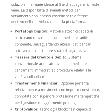
soluzioni finanziarie ideate al fine di appagare richieste
varie. La disponibilità di svariati metodi per il
versamento con incasso costituisce tale fattore
decisivo nella individuazione della piattaforma.
Portafogli Digitali:
Metodi elettronici capaci di
assicurano movimenti rapide mediante tariffe
contenute, salvaguardando altresì i dati bancari
attraverso tale ulteriore strato di segretezza
Tessere del Credito e Debito:
Sistema
convenzionale accettato ovunque, mediante
caricamenti immediati ed procedure relativi alla
verifica collaudate
Trasferimenti Finanziari:
Opzione preferita
relativamente a movimenti con importo consistente,
connotata con superiore protezione ma tempistiche
per l’ gestione maggiormente prolungati
Criptovalute:
Tecnologia blockchain capace di