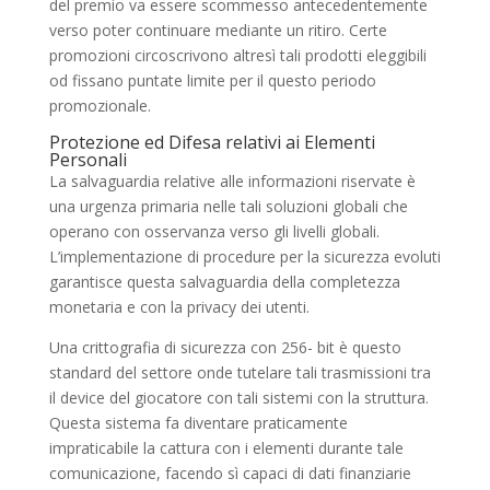
del premio va essere scommesso antecedentemente
verso poter continuare mediante un ritiro. Certe
promozioni circoscrivono altresì tali prodotti eleggibili
od fissano puntate limite per il questo periodo
promozionale.
Protezione ed Difesa relativi ai Elementi
Personali
La salvaguardia relative alle informazioni riservate è
una urgenza primaria nelle tali soluzioni globali che
operano con osservanza verso gli livelli globali.
L’implementazione di procedure per la sicurezza evoluti
garantisce questa salvaguardia della completezza
monetaria e con la privacy dei utenti.
Una crittografia di sicurezza con 256- bit è questo
standard del settore onde tutelare tali trasmissioni tra
il device del giocatore con tali sistemi con la struttura.
Questa sistema fa diventare praticamente
impraticabile la cattura con i elementi durante tale
comunicazione, facendo sì capaci di dati finanziarie