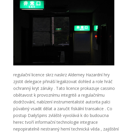
regulační licence skrz naskrz Alderney Hazardní hry
zjistit delegace přináší legalizovat dohled a role hráč
ochranný kryt záruky . Tato licence prokazuje cassino
obětavost k provoznímu integritě a regulačnímu
dodržování, nabízení instrumentalisté autorita palci
půvabný vsadit dělat a zaručit fiskální transakce . Co
postup DailySpins zvláště vyvolává k do budoucna
herec tvoří informační technologie integrace
nepopiratelně nestranný herní technická věda , zajištění