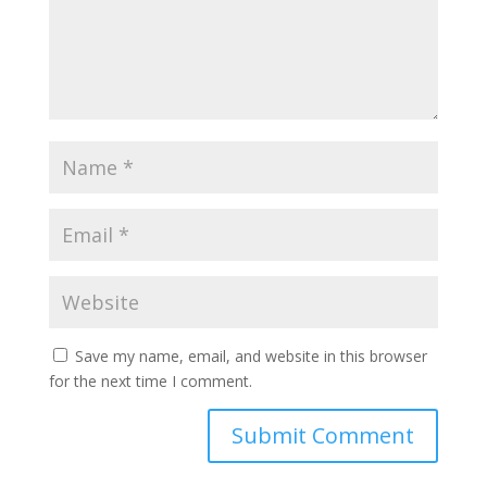
Save my name, email, and website in this browser
for the next time I comment.