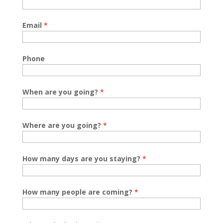
Email
*
Phone
When are you going?
*
Where are you going?
*
How many days are you staying?
*
How many people are coming?
*