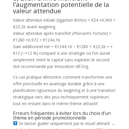
l’augmentation potentielle de la
valeur attendue
Valeur attendue initiale (
Egyptian Riches
) = €24 ×0,969 =
€23,26 avant wagering
Valeur attendue après transfert (
Pharaoh’s Fortune
) =
€1280 ×0,972 = €1244,16
Gain additionnel net ≈ €1244,16 − €1280 + €23,26 = +
€12 (~+12 %) comparé à une stratégie où l’on aurait
simplement retiré le capital sans exploiter le second
slot recommandé par Innovation Idf.Org.
Ce cas pratique démontre comment transformer une
offre ponctuelle en avantage durable grâce à une
planification rigoureuse du wagering et à une transition
stratégique vers des jeux techniquement supérieurs
tout en restant dans le même thème attractif.
Erreurs fréquentes à éviter lors du choix d’un
thème en période promotionnelle
Se laisser guider uniquement par le visuel attirant →