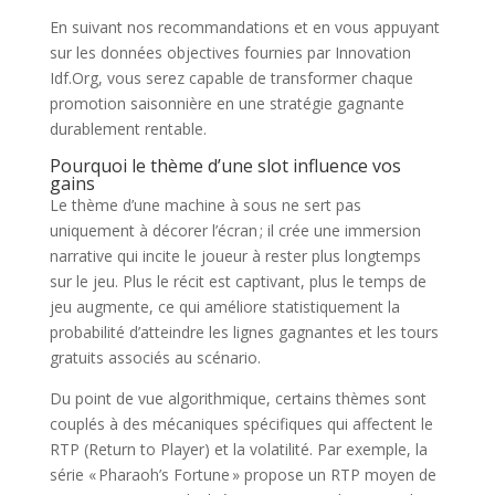
En suivant nos recommandations et en vous appuyant
sur les données objectives fournies par Innovation
Idf.Org, vous serez capable de transformer chaque
promotion saisonnière en une stratégie gagnante
durablement rentable.
Pourquoi le thème d’une slot influence vos
gains
Le thème d’une machine à sous ne sert pas
uniquement à décorer l’écran ; il crée une immersion
narrative qui incite le joueur à rester plus longtemps
sur le jeu. Plus le récit est captivant, plus le temps de
jeu augmente, ce qui améliore statistiquement la
probabilité d’atteindre les lignes gagnantes et les tours
gratuits associés au scénario.
Du point de vue algorithmique, certains thèmes sont
couplés à des mécaniques spécifiques qui affectent le
RTP (Return to Player) et la volatilité. Par exemple, la
série « Pharaoh’s Fortune » propose un RTP moyen de