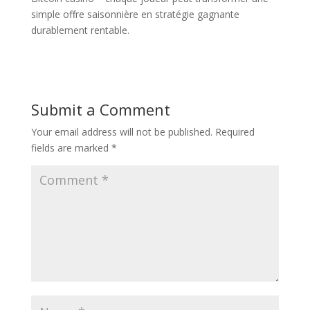
simple offre saisonnière en stratégie gagnante
durablement rentable.
Submit a Comment
Your email address will not be published.
Required
fields are marked
*