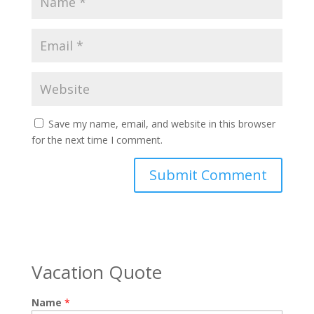
Save my name, email, and website in this browser
for the next time I comment.
Vacation Quote
Name
*