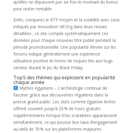
qu’elles ne dépassent pas six fois le montant du bonus
pour rester rentable.
Enfin, comparez le RTP moyen et la volatilité avec ceux
indiqués par Innovation Idf.Org dans leurs revues
détaillées ; ce site compile systématiquement ces
données pour chaque nouveau titre publié pendant la
période promotionnelle. Une popularité élevée sur les
forums indique généralement une expérience
utilisateur positive et moins de risques liés aux bugs
serveur durant le pic du Black Friday.
Top 5 des thèmes qui explosent en popularité
chaque année
Mythes égyptiens – L’archéologie continue de
fasciner grâce aux découvertes régulières dans la
presse grand public. Les slots comme
Egyptian Riches
offrent souvent jusqu’à 25 % de tours gratuits
supplémentaires lorsque trois scarabées apparaissent
simultanément, ce qui pousse leur taux d’engagement
au‑delà de 70 % sur les plateformes majeures.