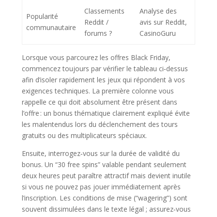
Classements
Analyse des
Popularité
Reddit /
avis sur Reddit,
communautaire
forums ?
CasinoGuru
Lorsque vous parcourez les offres Black Friday,
commencez toujours par vérifier le tableau ci‑dessus
afin d’isoler rapidement les jeux qui répondent à vos
exigences techniques. La première colonne vous
rappelle ce qui doit absolument être présent dans
l’offre : un bonus thématique clairement expliqué évite
les malentendus lors du déclenchement des tours
gratuits ou des multiplicateurs spéciaux.
Ensuite, interrogez‑vous sur la durée de validité du
bonus. Un “30 free spins” valable pendant seulement
deux heures peut paraître attractif mais devient inutile
si vous ne pouvez pas jouer immédiatement après
l’inscription. Les conditions de mise (“wagering”) sont
souvent dissimulées dans le texte légal ; assurez‑vous