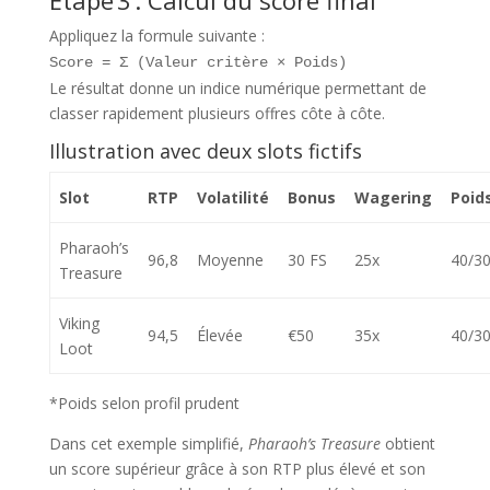
Étape 3 : Calcul du score final
Appliquez la formule suivante :
Score = Σ (Valeur critère × Poids)
Le résultat donne un indice numérique permettant de
classer rapidement plusieurs offres côte à côte.
Illustration avec deux slots fictifs
Slot
RTP
Volatilité
Bonus
Wagering
Poid
Pharaoh’s
96,8
Moyenne
30 FS
25x
40/30
Treasure
Viking
94,5
Élevée
€50
35x
40/30
Loot
*Poids selon profil prudent
Dans cet exemple simplifié,
Pharaoh’s Treasure
obtient
un score supérieur grâce à son RTP plus élevé et son