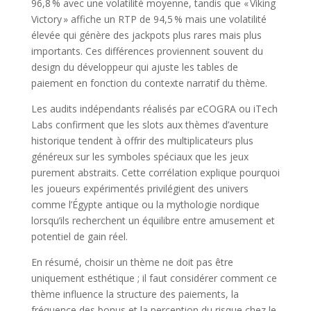
96,8 % avec une volatilité moyenne, tandis que « Viking
Victory » affiche un RTP de 94,5 % mais une volatilité
élevée qui génère des jackpots plus rares mais plus
importants. Ces différences proviennent souvent du
design du développeur qui ajuste les tables de
paiement en fonction du contexte narratif du thème.
Les audits indépendants réalisés par eCOGRA ou iTech
Labs confirment que les slots aux thèmes d’aventure
historique tendent à offrir des multiplicateurs plus
généreux sur les symboles spéciaux que les jeux
purement abstraits. Cette corrélation explique pourquoi
les joueurs expérimentés privilégient des univers
comme l’Égypte antique ou la mythologie nordique
lorsqu’ils recherchent un équilibre entre amusement et
potentiel de gain réel.
En résumé, choisir un thème ne doit pas être
uniquement esthétique ; il faut considérer comment ce
thème influence la structure des paiements, la
fréquence des bonus et la perception du risque chez le