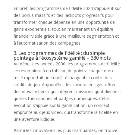
En bref, les programmes de fidélité 2024 s’appuient sur
des bonus massifs et des jackpots progressifs pour
transformer chaque dépense en une opportunité de
gains exponentiels, tout en maintenant un équilibre
financier viable grâce à une meilleure segmentation et
à l’automatisation des campagnes.
3. Les programmes de fidélité : du simple
pointage à l’écosystème gamifié – 380 mots
Au début des années 2000, les programmes de fidélité
se résumaient à un tableau de points : chaque euro
misé rapportait une unité, échangeable contre des
crédits de jeu. Aujourd’hui, les casinos en ligne offrent
des « loyalty tiers » qui intègrent missions quotidiennes,
quêtes thématiques et badges numériques. Cette
évolution s’appuie sur la gamification, un concept
emprunté aux jeux vidéo, qui transforme la fidélité en
une aventure ludique.
Parmi les innovations les plus marquantes, on trouve