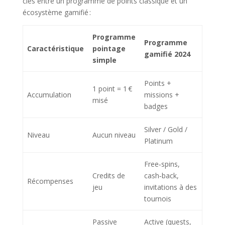
clés entre un programme de points classique et un
écosystème gamifié :
Programme
Programme
Caractéristique
pointage
gamifié 2024
simple
Points +
1 point = 1 €
Accumulation
missions +
misé
badges
Silver / Gold /
Niveau
Aucun niveau
Platinum
Free‑spins,
Credits de
cash‑back,
Récompenses
jeu
invitations à des
tournois
Passive
Active (quests,