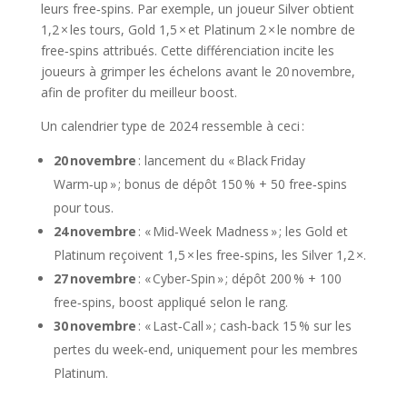
leurs free‑spins. Par exemple, un joueur Silver obtient
1,2 × les tours, Gold 1,5 × et Platinum 2 × le nombre de
free‑spins attribués. Cette différenciation incite les
joueurs à grimper les échelons avant le 20 novembre,
afin de profiter du meilleur boost.
Un calendrier type de 2024 ressemble à ceci :
20 novembre
: lancement du « Black Friday
Warm‑up » ; bonus de dépôt 150 % + 50 free‑spins
pour tous.
24 novembre
: « Mid‑Week Madness » ; les Gold et
Platinum reçoivent 1,5 × les free‑spins, les Silver 1,2 ×.
27 novembre
: « Cyber‑Spin » ; dépôt 200 % + 100
free‑spins, boost appliqué selon le rang.
30 novembre
: « Last‑Call » ; cash‑back 15 % sur les
pertes du week‑end, uniquement pour les membres
Platinum.