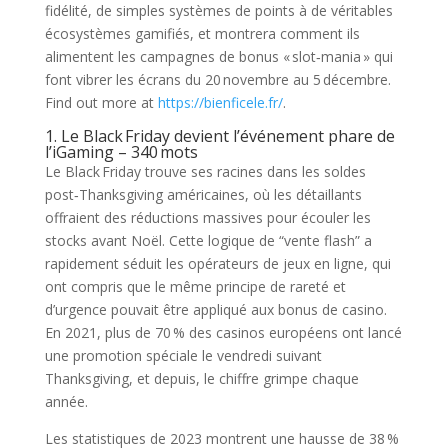
fidélité, de simples systèmes de points à de véritables
écosystèmes gamifiés, et montrera comment ils
alimentent les campagnes de bonus « slot‑mania » qui
font vibrer les écrans du 20 novembre au 5 décembre.
Find out more at
https://bienficele.fr/
.
1. Le Black Friday devient l’événement phare de
l’iGaming – 340 mots
Le Black Friday trouve ses racines dans les soldes
post‑Thanksgiving américaines, où les détaillants
offraient des réductions massives pour écouler les
stocks avant Noël. Cette logique de “vente flash” a
rapidement séduit les opérateurs de jeux en ligne, qui
ont compris que le même principe de rareté et
d’urgence pouvait être appliqué aux bonus de casino.
En 2021, plus de 70 % des casinos européens ont lancé
une promotion spéciale le vendredi suivant
Thanksgiving, et depuis, le chiffre grimpe chaque
année.
Les statistiques de 2023 montrent une hausse de 38 %