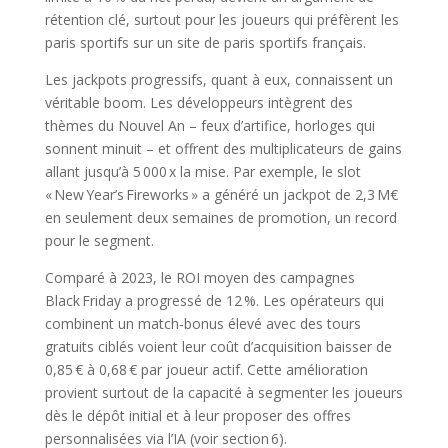
rétention clé, surtout pour les joueurs qui préfèrent les
paris sportifs sur un site de paris sportifs français.
Les jackpots progressifs, quant à eux, connaissent un
véritable boom. Les développeurs intègrent des
thèmes du Nouvel An – feux d’artifice, horloges qui
sonnent minuit – et offrent des multiplicateurs de gains
allant jusqu’à 5 000 x la mise. Par exemple, le slot
« New Year’s Fireworks » a généré un jackpot de 2,3 M€
en seulement deux semaines de promotion, un record
pour le segment.
Comparé à 2023, le ROI moyen des campagnes
Black Friday a progressé de 12 %. Les opérateurs qui
combinent un match‑bonus élevé avec des tours
gratuits ciblés voient leur coût d’acquisition baisser de
0,85 € à 0,68 € par joueur actif. Cette amélioration
provient surtout de la capacité à segmenter les joueurs
dès le dépôt initial et à leur proposer des offres
personnalisées via l’IA (voir section 6).