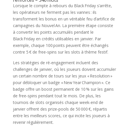
renforcés – 340 mots
Lorsque le compte à rebours du Black Friday s’arrête,
les opérateurs ne ferment pas les vannes : ils
transforment les bonus en un véritable feu d’artifice de
campagnes du Nouvel An. La première étape consiste
à convertir les points accumulés pendant le
Black Friday en crédits utilisables en janvier. Par
exemple, chaque 100 points peuvent être échangés
contre 5 € de free‑spins sur les slots à thème festif.
Les stratégies de ré‑engagement incluent des
challenges de janvier, où les joueurs doivent accumuler
un certain nombre de tours sur les jeux « Resolution »
pour débloquer un badge « New Year Champion ». Ce
badge offre un boost permanent de 10 % sur les gains
de free‑spins pendant tout le mois. De plus, les
tournois de slots organisés chaque week‑end de
janvier offrent des prize‑pools de 50 000 €, répartis
entre les meilleurs scores, ce qui incite les joueurs à
revenir régulièrement.