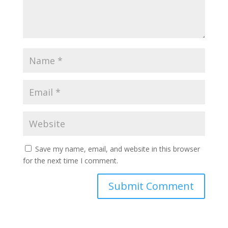
Save my name, email, and website in this browser
for the next time I comment.