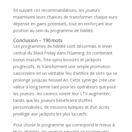
En suivant ces recommandations, les joueurs
maximisent leurs chances de transformer chaque euro
dépensé en gains potentiels, tout en renforçant leur
position au sein du programme de fidélité.
Conclusion – 190 mots
Les programmes de fidélité sont désormais le levier
central du Black Friday dans l’iGaming. En combinant
bonus massifs, free‑spins boostés et jackpots
progressifs, ils transforment une simple promotion
saisonnière en un véritable feu d’artifice de slots qui se
prolonge jusqu’au Nouvel An. Cette synergie crée une
valeur à long terme tant pour les opérateurs que pour
les joueurs : les casinos voient leur LTV augmenter,
tandis que les joueurs bénéficient d’offres
personnalisées, de missions ludiques et d’un accès
privilégié aux jackpots les plus lucratifs.
Pour choisir le programme qui correspond le mieux à
leurs attentes, les joueurs peuvent se tourner vers