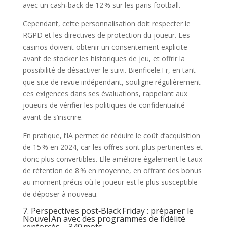
avec un cash‑back de 12 % sur les paris football.
Cependant, cette personnalisation doit respecter le
RGPD et les directives de protection du joueur. Les
casinos doivent obtenir un consentement explicite
avant de stocker les historiques de jeu, et offrir la
possibilité de désactiver le suivi. Bienficele.Fr, en tant
que site de revue indépendant, souligne régulièrement
ces exigences dans ses évaluations, rappelant aux
joueurs de vérifier les politiques de confidentialité
avant de s’inscrire.
En pratique, l’IA permet de réduire le coût d’acquisition
de 15 % en 2024, car les offres sont plus pertinentes et
donc plus convertibles. Elle améliore également le taux
de rétention de 8 % en moyenne, en offrant des bonus
au moment précis où le joueur est le plus susceptible
de déposer à nouveau.
7. Perspectives post‑Black Friday : préparer le
Nouvel An avec des programmes de fidélité